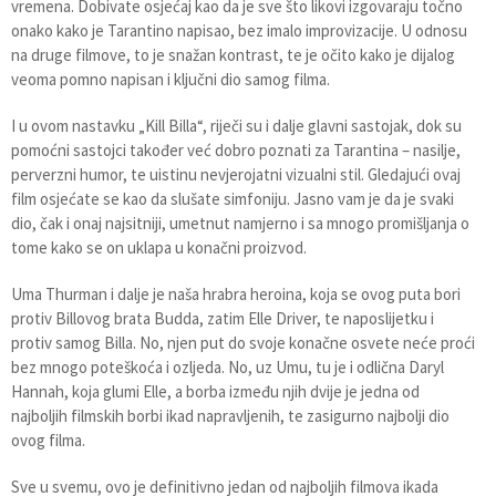
vremena. Dobivate osjećaj kao da je sve što likovi izgovaraju točno
onako kako je Tarantino napisao, bez imalo improvizacije. U odnosu
na druge filmove, to je snažan kontrast, te je očito kako je dijalog
veoma pomno napisan i ključni dio samog filma.
I u ovom nastavku „Kill Billa“, riječi su i dalje glavni sastojak, dok su
pomoćni sastojci također već dobro poznati za Tarantina – nasilje,
perverzni humor, te uistinu nevjerojatni vizualni stil. Gledajući ovaj
film osjećate se kao da slušate simfoniju. Jasno vam je da je svaki
dio, čak i onaj najsitniji, umetnut namjerno i sa mnogo promišljanja o
tome kako se on uklapa u konačni proizvod.
Uma Thurman i dalje je naša hrabra heroina, koja se ovog puta bori
protiv Billovog brata Budda, zatim Elle Driver, te naposlijetku i
protiv samog Billa. No, njen put do svoje konačne osvete neće proći
bez mnogo poteškoća i ozljeda. No, uz Umu, tu je i odlična Daryl
Hannah, koja glumi Elle, a borba između njih dvije je jedna od
najboljih filmskih borbi ikad napravljenih, te zasigurno najbolji dio
ovog filma.
Sve u svemu, ovo je definitivno jedan od najboljih filmova ikada