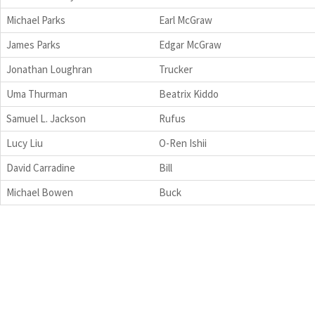
Michael Parks
Earl McGraw
James Parks
Edgar McGraw
Jonathan Loughran
Trucker
Uma Thurman
Beatrix Kiddo
Samuel L. Jackson
Rufus
Lucy Liu
O-Ren Ishii
David Carradine
Bill
Michael Bowen
Buck