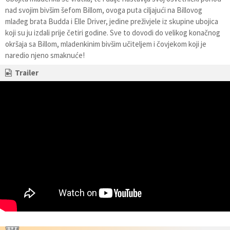
nad svojim bivšim šefom Billom, ovoga puta ciljajući na Billovog
mlađeg brata Budda i Elle Driver, jedine preživjele iz skupine ubojica
koji su ju izdali prije četiri godine. Sve to dovodi do velikog konačnog
okršaja sa Billom, mladenkinim bivšim učiteljem i čovjekom koji je
naredio njeno smaknuće!
Trailer