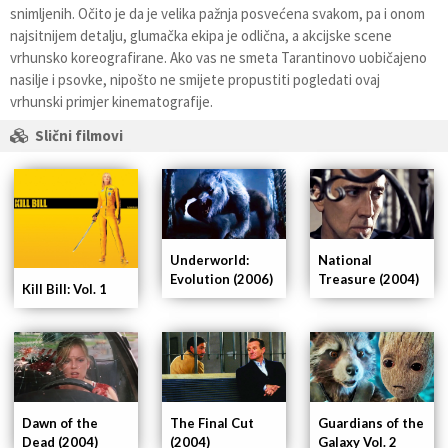
snimljenih. Očito je da je velika pažnja posvećena svakom, pa i onom
najsitnijem detalju, glumačka ekipa je odlična, a akcijske scene
vrhunsko koreografirane. Ako vas ne smeta Tarantinovo uobičajeno
nasilje i psovke, nipošto ne smijete propustiti pogledati ovaj
vrhunski primjer kinematografije.
Slični filmovi
Underworld:
National
Evolution (2006)
Treasure (2004)
Kill Bill: Vol. 1
The Final Cut
Guardians of the
Dawn of the
(2004)
Galaxy Vol. 2
Dead (2004)