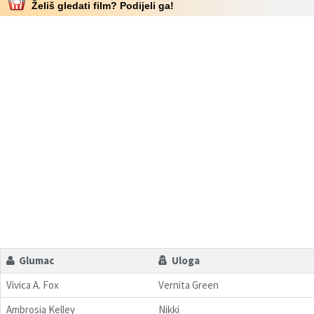
Želiš gledati film? Podijeli ga!
Glumac
Uloga
Vivica A. Fox
Vernita Green
Ambrosia Kelley
Nikki