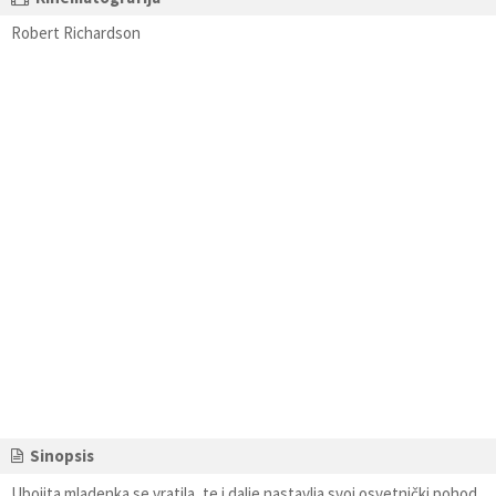
Robert Richardson
Sinopsis
Ubojita mladenka se vratila, te i dalje nastavlja svoj osvetnički pohod