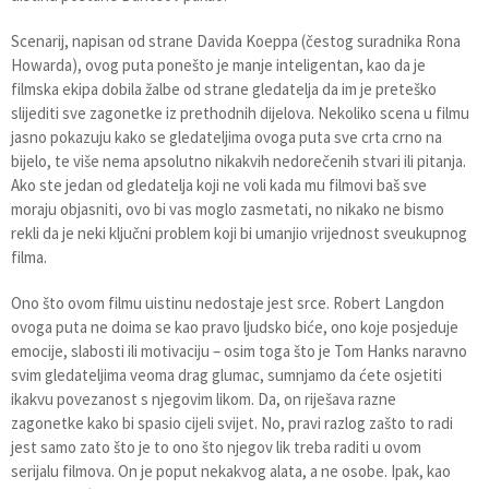
Scenarij, napisan od strane Davida Koeppa (čestog suradnika Rona
Howarda), ovog puta ponešto je manje inteligentan, kao da je
filmska ekipa dobila žalbe od strane gledatelja da im je preteško
slijediti sve zagonetke iz prethodnih dijelova. Nekoliko scena u filmu
jasno pokazuju kako se gledateljima ovoga puta sve crta crno na
bijelo, te više nema apsolutno nikakvih nedorečenih stvari ili pitanja.
Ako ste jedan od gledatelja koji ne voli kada mu filmovi baš sve
moraju objasniti, ovo bi vas moglo zasmetati, no nikako ne bismo
rekli da je neki ključni problem koji bi umanjio vrijednost sveukupnog
filma.
Ono što ovom filmu uistinu nedostaje jest srce. Robert Langdon
ovoga puta ne doima se kao pravo ljudsko biće, ono koje posjeduje
emocije, slabosti ili motivaciju – osim toga što je Tom Hanks naravno
svim gledateljima veoma drag glumac, sumnjamo da ćete osjetiti
ikakvu povezanost s njegovim likom. Da, on riješava razne
zagonetke kako bi spasio cijeli svijet. No, pravi razlog zašto to radi
jest samo zato što je to ono što njegov lik treba raditi u ovom
serijalu filmova. On je poput nekakvog alata, a ne osobe. Ipak, kao