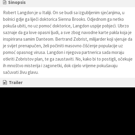
Sinopsis
Robert Langdon je u Italiji. On se budi sa izgubljenim sjećanjima, u
bolnici gdje ga liječi doktorica Sienna Brooks. Odjednom ga netko
pokuša ubiti, no uz pomoć doktorice, Langdon uspije pobjeći. Ubrzo
saznaje da ga love opasni ljudi, a sve zbog navodne karte pakla koja je
inspirirana samim Danteom. Bertrand Zobrist, milijarder koji vjeruje da
je svijet prenapučen, želi počiniti masovno čišćenje populacije uz
pomoć opasnog virusa. Langdon i njegova partnerica sada moraju
otkriti Zobristov plan, te ga zaustaviti. No, kako bi to postigli, očekuje
ih mnoštvo misterija i zagonetki, dok cijelo vrijeme pokušavaju
sačuvati živu glavu.
Trailer