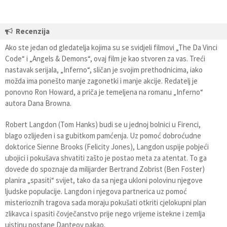
Recenzija
Ako ste jedan od gledatelja kojima su se svidjeli filmovi „The Da Vinci
Code“ i „Angels & Demons“, ovaj film je kao stvoren za vas. Treći
nastavak serijala, „Inferno“, sličan je svojim prethodnicima, iako
možda ima ponešto manje zagonetki i manje akcije. Redatelj je
ponovno Ron Howard, a priča je temeljena na romanu „Inferno“
autora Dana Browna.
Robert Langdon (Tom Hanks) budi se u jednoj bolnici u Firenci,
blago ozlijeđen i sa gubitkom pamćenja. Uz pomoć dobroćudne
doktorice Sienne Brooks (Felicity Jones), Langdon uspije pobjeći
ubojici i pokušava shvatiti zašto je postao meta za atentat. To ga
dovede do spoznaje da milijarder Bertrand Zobrist (Ben Foster)
planira „spasiti“ svijet, tako da sa njega ukloni polovinu njegove
ljudske populacije. Langdon i njegova partnerica uz pomoć
misterioznih tragova sada moraju pokušati otkriti cjelokupni plan
zlikavca i spasiti čovječanstvo prije nego vrijeme istekne i zemlja
uistinu postane Danteov pakao.