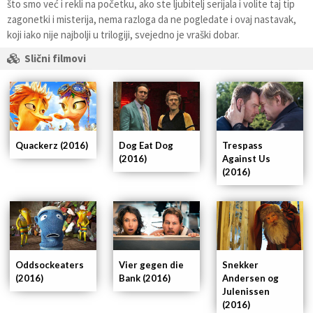
što smo već i rekli na početku, ako ste ljubitelj serijala i volite taj tip
zagonetki i misterija, nema razloga da ne pogledate i ovaj nastavak,
koji iako nije najbolji u trilogiji, svejedno je vraški dobar.
Slični filmovi
Quackerz (2016)
Dog Eat Dog
Trespass
(2016)
Against Us
(2016)
Oddsockeaters
Vier gegen die
Snekker
(2016)
Bank (2016)
Andersen og
Julenissen
(2016)