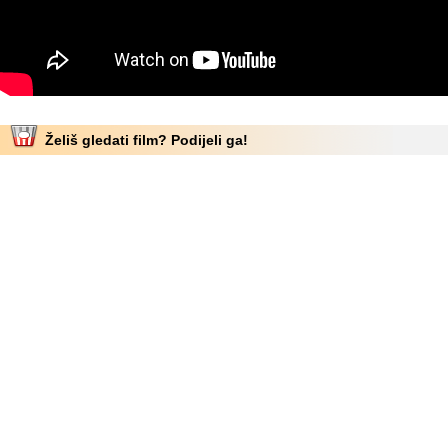
Želiš gledati film? Podijeli ga!