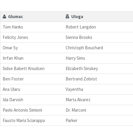
Glumac
Uloga
Tom Hanks
Robert Langdon
Felicity Jones
Sienna Brooks
Omar Sy
Christoph Bouchard
Irrfan Khan
Harry Sims
Sidse Babett Knudsen
Elizabeth Sinskey
Ben Foster
Bertrand Zobrist
Ana Ularu
Vayentha
Ida Darvish
Marta Alvarez
Paolo Antonio Simioni
Dr. Marconi
Fausto Maria Sciarappa
Parker