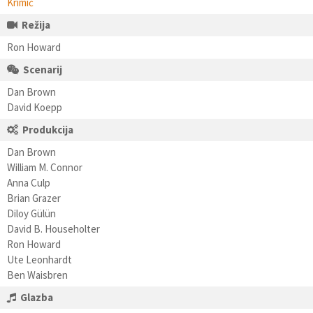
Krimić
Režija
Ron Howard
Scenarij
Dan Brown
David Koepp
Produkcija
Dan Brown
William M. Connor
Anna Culp
Brian Grazer
Diloy Gülün
David B. Householter
Ron Howard
Ute Leonhardt
Ben Waisbren
Glazba