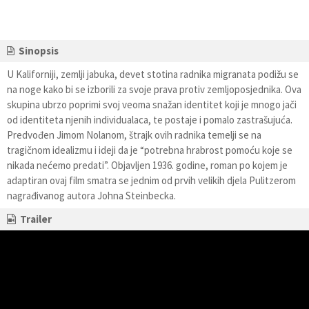
Sinopsis
U Kaliforniji, zemlji jabuka, devet stotina radnika migranata podižu se
na noge kako bi se izborili za svoje prava protiv zemljoposjednika. Ova
skupina ubrzo poprimi svoj veoma snažan identitet koji je mnogo jači
od identiteta njenih individualaca, te postaje i pomalo zastrašujuća.
Predvođen Jimom Nolanom, štrajk ovih radnika temelji se na
tragičnom idealizmu i ideji da je “potrebna hrabrost pomoću koje se
nikada nećemo predati”. Objavljen 1936. godine, roman po kojem je
adaptiran ovaj film smatra se jednim od prvih velikih djela Pulitzerom
nagrađivanog autora Johna Steinbecka.
Trailer