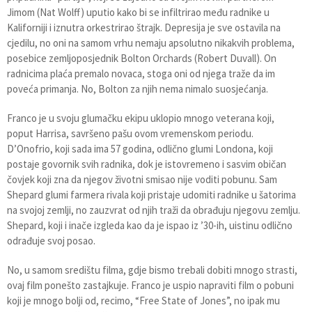
Jimom (Nat Wolff) uputio kako bi se infiltrirao među radnike u
Kaliforniji i iznutra orkestrirao štrajk. Depresija je sve ostavila na
cjedilu, no oni na samom vrhu nemaju apsolutno nikakvih problema,
posebice zemljoposjednik Bolton Orchards (Robert Duvall). On
radnicima plaća premalo novaca, stoga oni od njega traže da im
poveća primanja. No, Bolton za njih nema nimalo suosjećanja.
Franco je u svoju glumačku ekipu uklopio mnogo veterana koji,
poput Harrisa, savršeno pašu ovom vremenskom periodu.
D’Onofrio, koji sada ima 57 godina, odlično glumi Londona, koji
postaje govornik svih radnika, dok je istovremeno i sasvim običan
čovjek koji zna da njegov životni smisao nije voditi pobunu. Sam
Shepard glumi farmera rivala koji pristaje udomiti radnike u šatorima
na svojoj zemlji, no zauzvrat od njih traži da obrađuju njegovu zemlju.
Shepard, koji i inače izgleda kao da je ispao iz ’30-ih, uistinu odlično
odrađuje svoj posao.
No, u samom središtu filma, gdje bismo trebali dobiti mnogo strasti,
ovaj film ponešto zastajkuje. Franco je uspio napraviti film o pobuni
koji je mnogo bolji od, recimo, “Free State of Jones”, no ipak mu