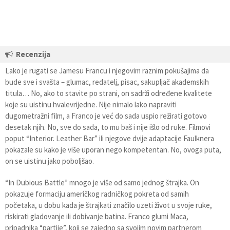
Recenzija
Lako je rugati se Jamesu Francu i njegovim raznim pokušajima da
bude sve i svašta – glumac, redatelj, pisac, sakupljač akademskih
titula… No, ako to stavite po strani, on sadrži određene kvalitete
koje su uistinu hvalevrijedne. Nije nimalo lako napraviti
dugometražni film, a Franco je već do sada uspio režirati gotovo
desetak njih. No, sve do sada, to mu baš i nije išlo od ruke. Filmovi
poput “Interior. Leather Bar” ili njegove dvije adaptacije Faulknera
pokazale su kako je više uporan nego kompetentan. No, ovoga puta,
on se uistinu jako poboljšao.
“In Dubious Battle” mnogo je više od samo jednog štrajka. On
pokazuje formaciju američkog radničkog pokreta od samih
početaka, u dobu kada je štrajkati značilo uzeti život u svoje ruke,
riskirati gladovanje ili dobivanje batina. Franco glumi Maca,
pripadnika “partije”, koji se zajedno sa svojim novim partnerom