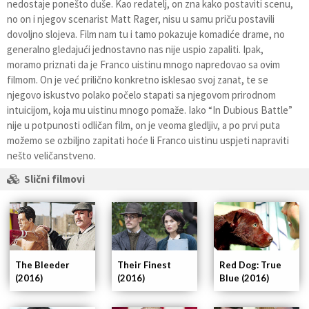
nedostaje ponešto duše. Kao redatelj, on zna kako postaviti scenu,
no on i njegov scenarist Matt Rager, nisu u samu priču postavili
dovoljno slojeva. Film nam tu i tamo pokazuje komadiće drame, no
generalno gledajući jednostavno nas nije uspio zapaliti. Ipak,
moramo priznati da je Franco uistinu mnogo napredovao sa ovim
filmom. On je već prilično konkretno isklesao svoj zanat, te se
njegovo iskustvo polako počelo stapati sa njegovom prirodnom
intuicijom, koja mu uistinu mnogo pomaže. Iako “In Dubious Battle”
nije u potpunosti odličan film, on je veoma gledljiv, a po prvi puta
možemo se ozbiljno zapitati hoće li Franco uistinu uspjeti napraviti
nešto veličanstveno.
Slični filmovi
The Bleeder
Their Finest
Red Dog: True
(2016)
(2016)
Blue (2016)