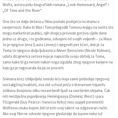
Wolfa, autora polu-biografskih romana „Look Homeward, Angel“ i
„Of Time and the River“.
Ono što se dalje dešava u filmu pomalo podsjeća na dramu o
nevjernosti. Kako bi Max i Tom prilagodili Tomovu knjigu na nešto što
mogu marketirati publici, njih dvojica provode gotovo cijele dane
jedno uz drugo, i to godinama, odvojeni od svojih voljenih – za Maxa
to je njegova žena (Laura Linney) i njegovih pet kćeri, dok je za
Toma to njegova divlja ljubavnica Aileen Bernstein (Nicole Kidman),
udata dizajnerica setova koja je napustila svoju obitelj za Toma,
samo kako bi ga netom nakon toga izgubila zbog njegove karijere na
koju ga je nagovarala da joj se posveti.
Snimana kroz izblijedjelu smeđu leću koja samo pridodaje njegovoj
nostaligčnoj kvaliteti, ova old-school priča o literarnom trijumfu
oslikava živopisnu sliku nesavršenih ljudi sa savršenim idejama. Čak
niti neizbježna pojavljivanja Hemingwaya (Dominic West) i para
Fitzgerald (Guy Pearce i Vanessa Kirby) nisu uspjeli poremetiti
Wolfeovu muku kojom želi izraziti svoj talent na odgovoran način.
Ako ovaj film ne odvede njegove gledatelje do barem neke od