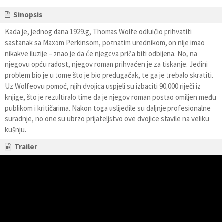
Sinopsis
Kada je, jednog dana 1929.g, Thomas Wolfe odluičio prihvatiti
sastanak sa Maxom Perkinsom, poznatim urednikom, on nije imao
nikakve iluzije – znao je da će njegova priča biti odbijena. No, na
njegovu opću radost, njegov roman prihvaćen je za tiskanje. Jedini
problem bio je u tome što je bio predugačak, te ga je trebalo skratiti.
Uz Wolfeovu pomoć, njih dvojica uspjeli su izbaciti 90,000 riječi iz
knjige, što je rezultiralo time da je njegov roman postao omiljen među
publikom i kritičarima. Nakon toga uslijedile su daljnje profesionalne
suradnje, no one su ubrzo prijateljstvo ove dvojice stavile na veliku
kušnju.
Trailer