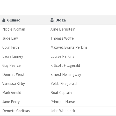
Glumac
Uloga
Nicole Kidman
Aline Bernstein
Jude Law
Thomas Wolfe
Colin Firth
Maxwell Evarts Perkins
Laura Linney
Louise Perkins
Guy Pearce
F. Scott Fitzgerald
Dominic West
Ernest Hemingway
Vanessa Kirby
Zelda Fitzgerald
Mark Arnold
Boat Captain
Jane Perry
Principle Nurse
Demetri Goritsas
John Wheelock