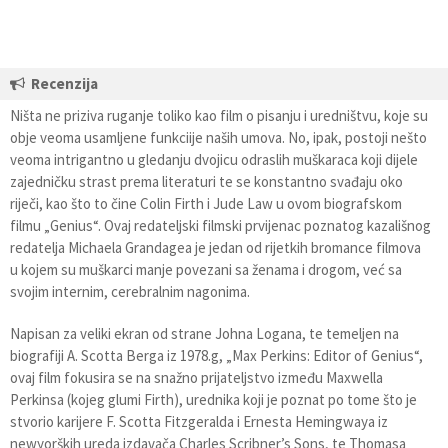
Recenzija
Ništa ne priziva ruganje toliko kao film o pisanju i uredništvu, koje su
obje veoma usamljene funkciije naših umova. No, ipak, postoji nešto
veoma intrigantno u gledanju dvojicu odraslih muškaraca koji dijele
zajedničku strast prema literaturi te se konstantno svađaju oko
riječi, kao što to čine Colin Firth i Jude Law u ovom biografskom
filmu „Genius“. Ovaj redateljski filmski prvijenac poznatog kazališnog
redatelja Michaela Grandagea je jedan od rijetkih bromance filmova
u kojem su muškarci manje povezani sa ženama i drogom, već sa
svojim internim, cerebralnim nagonima.
Napisan za veliki ekran od strane Johna Logana, te temeljen na
biografiji A. Scotta Berga iz 1978.g, „Max Perkins: Editor of Genius“,
ovaj film fokusira se na snažno prijateljstvo između Maxwella
Perkinsa (kojeg glumi Firth), urednika koji je poznat po tome što je
stvorio karijere F. Scotta Fitzgeralda i Ernesta Hemingwaya iz
newyorških ureda izdavača Charles Scribner’s Sons, te Thomasa