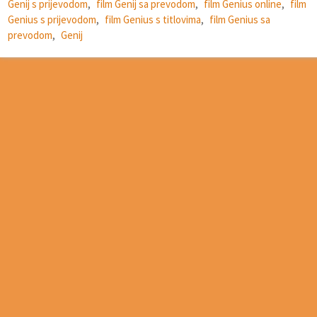
Genij s prijevodom
,
film Genij sa prevodom
,
film Genius online
,
film
Genius s prijevodom
,
film Genius s titlovima
,
film Genius sa
prevodom
,
Genij