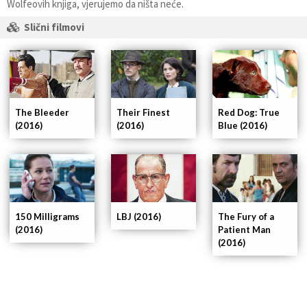
Wolfeovih knjiga, vjerujemo da ništa neće.
Slični filmovi
The Bleeder
Their Finest
Red Dog: True
(2016)
(2016)
Blue (2016)
150 Milligrams
LBJ (2016)
The Fury of a
(2016)
Patient Man
(2016)