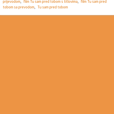
prijevodom
,
film Tu sam pred tobom s titlovima
,
film Tu sam pred
tobom sa prevodom
,
Tu sam pred tobom