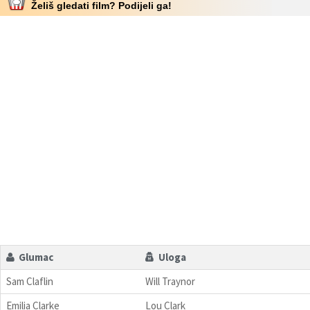
Želiš gledati film? Podijeli ga!
Glumac
Uloga
Sam Claflin
Will Traynor
Emilia Clarke
Lou Clark