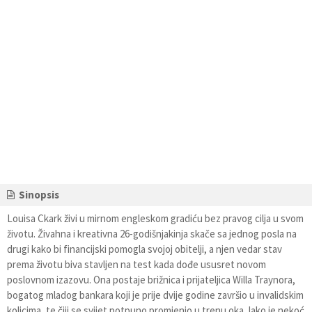
Sinopsis
Louisa Ckark živi u mirnom engleskom gradiću bez pravog cilja u svom
životu. Živahna i kreativna 26-godišnjakinja skače sa jednog posla na
drugi kako bi financijski pomogla svojoj obitelji, a njen vedar stav
prema životu biva stavljen na test kada dođe ususret novom
poslovnom izazovu. Ona postaje brižnica i prijateljica Willa Traynora,
bogatog mladog bankara koji je prije dvije godine završio u invalidskim
kolicima, te čiji se svijet potpuno promjenio u trenu oka. Iako je nekoć