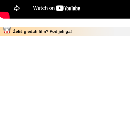
Želiš gledati film? Podijeli ga!