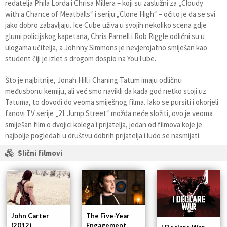
redatelja Phila Lorda i Chrisa Millera – koji su zaslužni za „Cloudy
with a Chance of Meatballs“ i seriju „Clone High“ – očito je da se svi
jako dobro zabavljaju. Ice Cube uživa u svojih nekoliko scena gdje
glumi policijskog kapetana, Chris Parnell i Rob Riggle odlični su u
ulogama učitelja, a Johnny Simmons je nevjerojatno smiješan kao
student čiji je izlet s drogom dospio na YouTube.
Što je najbitnije, Jonah Hill i Chaning Tatum imaju odličnu
međusbonu kemiju, ali već smo navikli da kada god netko stoji uz
Tatuma, to dovodi do veoma smiješnog filma. Iako se pursiti i okorjeli
fanovi TV serije „21 Jump Street“ možda neće složiti, ovo je veoma
smiješan film o dvojici kolega i prijatelja, jedan od filmova koje je
najbolje pogledati u društvu dobrih prijatelja i ludo se nasmijati.
Slični filmovi
John Carter
The Five-Year
(2012)
Engagement