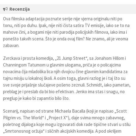
Recenzija
Ova filmska adaptacija poznate serije nije vjerna originalu niti po
tonu, niti po duhu. Ipak, nije niti čista satira TV emisije, iako se to na
mahove čini, a bogami nije niti parodija policijskih filmova, iako ima i
ponešto takvih scena. Što je onda ovaj film? Ne znamo, ali je veoma
zabavan.
Zvrckava i prosta komedija, „21 Jump Street“, sa Jonahom Hillom i
Channingom Tatumom u glavnim ulogama, priča je o policajcima
novacima čija mladolika lica njih dvojicu čine glavnim kandidatima za
tajnu misiju u lokalnoj školi. A osim toga, glavni razlog je i taj što su
sve svoje prijašnje slučajeve pošeno zeznuli. Schmidt, iako pametan,
preblag je i preslab da bi bio efektivan. Jenko ima stas i snagu, no
preglup je kako bi zapamtio bilo što.
Scenarij, napisan od strane Michaela Bacalla (koji je napisao „Scott
Pilgrim vs. The World“ i „Project X“), daje svima mnogo zabavnog,
poletnog dijaloga koje mogu izgovarati dok rade tipične stvari u stilu
„Smrtonosnog oržuja“ i sličnih akcijskih komedija. A pod okriljem