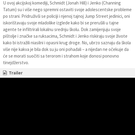
U ovoj akcijskoj komediji, Schmidt (Jonah Hill) i Jenko (Channing
Tatum) su i više nego spremni ostaviti svoje adolescentske probleme
po strani. Pridruživši se policiji i njenoj tajnoj Jump Street jedinici, oni
iskorištavaju svoje mladolike izglede kako bi se prerušili u tajne
agente te infiltrirali lokalnu srednju školu. Dok zamijenjuju svoje
pištolje i značke sa ruksacima, Schmidt i Jenko riskiraju svoje živote
kako bi istražili niasilni i opasni krug droge. No, ubrzo saznaju da škola
više nije kakva je bila dok su ju oni pohađali – a nijedan ne očekuje da
će se morati suočiti sa terorom i strahom koje donosi ponovno
tinejdžerstvo.
Trailer