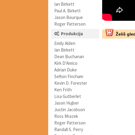
Ian Birkett
Paul A. Birkett
Jason Bourque
Roger Patterson
Produkcija
Želiš gled
Emily Alden
Ian Birkett
Dean Buchanan
Kirk D’Amico
Adrian Duke
Sefton Fincham
Kevin D. Forester
Ken Frith
Lisa Gutberlet
Jason Hujber
Justin Jacobson
Ross Mrazek
Roger Patterson
Randall S. Perry