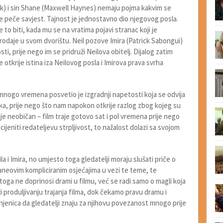
k) i sin Shane (Maxwell Haynes) nemaju pojma kakvim se
ne peče savjest. Tajnost je jednostavno dio njegovog posla.
o biti, kada mu se na vratima pojavi stranac koji je
rodaje u svom dvorištu. Neil pozove Imira (Patrick Sabongui)
sti, prije nego im se pridruži Neilova obitelj. Dijalog zatim
e otkrije istina iza Neilovog posla i Imirova prava svrha
nogo vremena posvetio je izgradnji napetosti koja se odvija
ika, prije nego što nam napokon otkrije razlog zbog kojeg su
je neobičan – film traje gotovo sat i pol vremena prije nego
jeniti redateljevu strpljivost, to nažalost dolazi sa svojom
la i Imira, no umjesto toga gledatelji moraju slušati priče o
neovim kompliciranim osjećajima u vezi te teme, te
toga ne doprinosi drami u filmu, već se radi samo o magli koja
ži produljivanju trajanja filma, dok čekamo pravu dramu i
činjenica da gledatelji znaju za njihovu povezanost mnogo prije