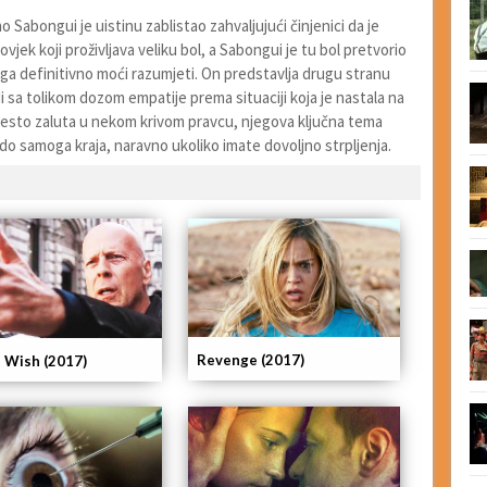
Sabongui je uistinu zablistao zahvaljujući činjenici da je
čovjek koji proživljava veliku bol, a Sabongui je tu bol pretvorio
 ga definitivno moći razumjeti. On predstavlja drugu stranu
i sa tolikom dozom empatije prema situaciji koja je nastala na
 često zaluta u nekom krivom pravcu, njegova ključna tema
i do samoga kraja, naravno ukoliko imate dovoljno strpljenja.
Revenge (2017)
 Wish (2017)