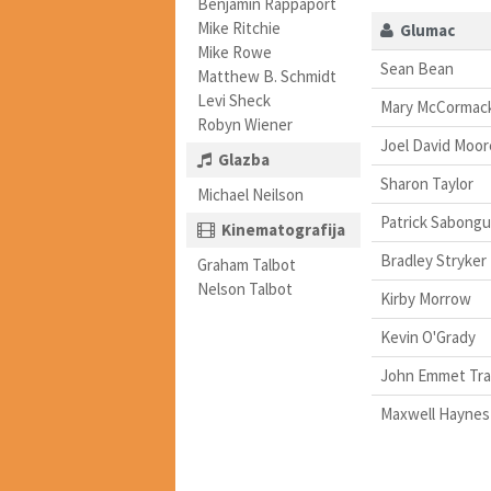
Benjamin Rappaport
Mike Ritchie
Glumac
Mike Rowe
Sean Bean
Matthew B. Schmidt
Levi Sheck
Mary McCormac
Robyn Wiener
Joel David Moor
Glazba
Sharon Taylor
Michael Neilson
Patrick Sabongu
Kinematografija
Bradley Stryker
Graham Talbot
Nelson Talbot
Kirby Morrow
Kevin O'Grady
John Emmet Tra
Maxwell Haynes