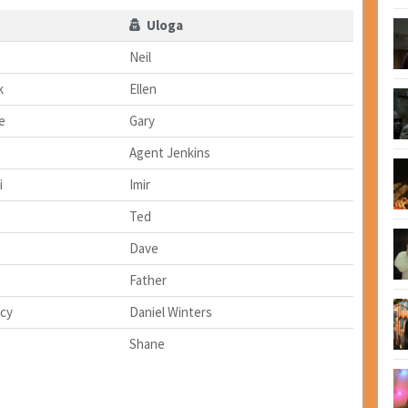
Uloga
Neil
k
Ellen
e
Gary
Agent Jenkins
i
Imir
Ted
Dave
Father
cy
Daniel Winters
Shane