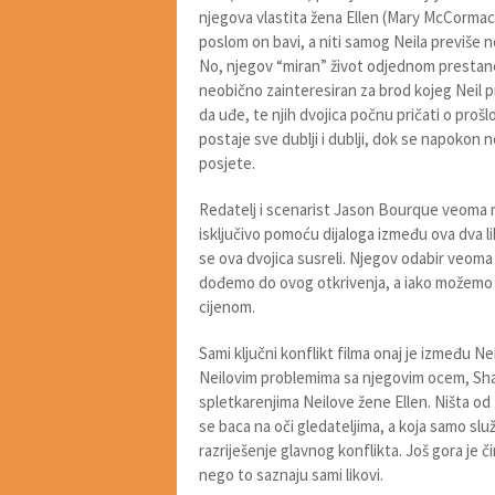
njegova vlastita žena Ellen (Mary McCormac
poslom on bavi, a niti samog Neila previše 
No, njegov “miran” život odjednom prestane t
neobično zainteresiran za brod kojeg Neil p
da uđe, te njih dvojica počnu pričati o prošlo
postaje sve dublji i dublji, dok se napokon n
posjete.
Redatelj i scenarist Jason Bourque veoma m
isključivo pomoću dijaloga između ova dva l
se ova dvojica susreli. Njegov odabir veoma 
dođemo do ovog otkrivenja, a iako možemo ci
cijenom.
Sami ključni konflikt filma onaj je između Nei
Neilovim problemima sa njegovim ocem, Sha
spletkarenjima Neilove žene Ellen. Ništa od 
se baca na oči gledateljima, a koja samo slu
razriješenje glavnog konflikta. Još gora je 
nego to saznaju sami likovi.