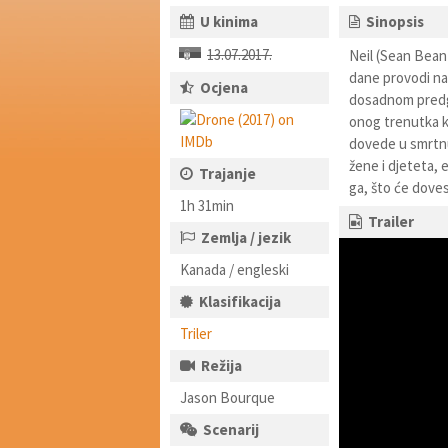
U kinima
Sinopsis
13.07.2017.
Neil (Sean Bean)
dane provodi na 
Ocjena
dosadnom predgra
onog trenutka k
dovede u smrtnu 
žene i djeteta,
Trajanje
ga, što će doves
1h 31min
Trailer
Zemlja / jezik
Kanada / engleski
Klasifikacija
Triler
Režija
Jason Bourque
Scenarij