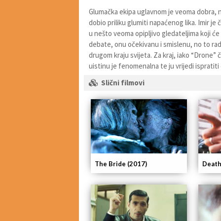
Glumačka ekipa uglavnom je veoma dobra, no 
dobio priliku glumiti napaćenog lika. Imir je 
u nešto veoma opipljivo gledateljima koji će
debate, onu očekivanu i smislenu, no to rad
drugom kraju svijeta. Za kraj, iako “Drone”
uistinu je fenomenalna te ju vrijedi ispratit
Slični filmovi
The Bride (2017)
Death