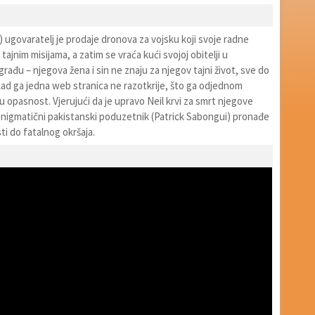
 ugovaratelj je prodaje dronova za vojsku koji svoje radne
tajnim misijama, a zatim se vraća kući svojoj obitelji u
đu – njegova žena i sin ne znaju za njegov tajni život, sve do
ad ga jedna web stranica ne razotkrije, što ga odjednom
opasnost. Vjerujući da je upravo Neil krvi za smrt njegove
 enigmatični pakistanski poduzetnik (Patrick Sabongui) pronađe
ti do fatalnog okršaja.