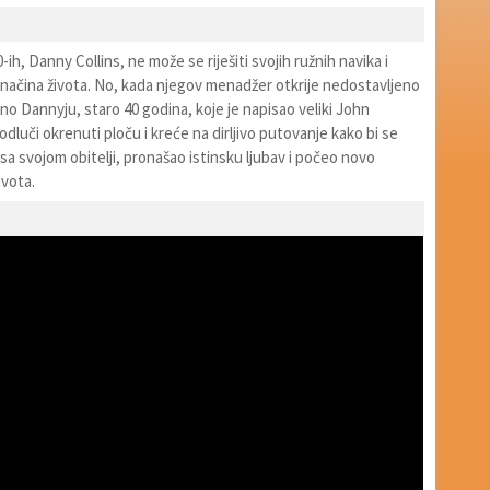
0-ih, Danny Collins, ne može se riješiti svojih ružnih navika i
ačina života. No, kada njegov menadžer otkrije nedostavljeno
o Dannyju, staro 40 godina, koje je napisao veliki John
luči okrenuti ploču i kreće na dirljivo putovanje kako bi se
sa svojom obitelji, pronašao istinsku ljubav i počeo novo
ivota.