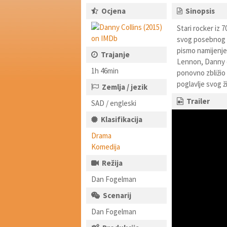
Ocjena
Sinopsis
Stari rocker iz 7
svog posebnog n
pismo namijenjen
Trajanje
Lennon, Danny od
1h 46min
ponovno zbližio 
poglavlje svog ž
Zemlja / jezik
Trailer
SAD / engleski
Klasifikacija
Drama
Komedija
Režija
Dan Fogelman
Scenarij
Dan Fogelman