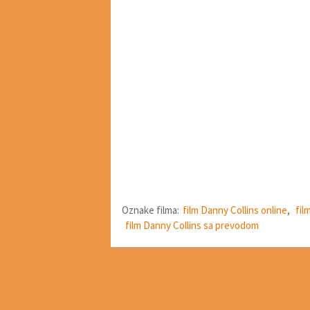
Oznake filma:
film Danny Collins online
,
fil
film Danny Collins sa prevodom