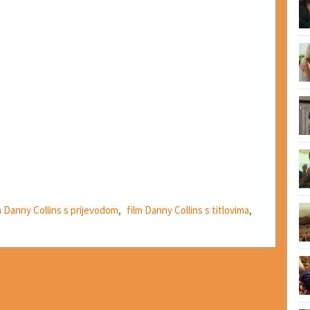
m Danny Collins s prijevodom
,
film Danny Collins s titlovima
,