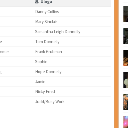
Uloga
Danny Collins
Mary Sinclair
Samantha Leigh Donnelly
e
Tom Donnelly
ummer
Frank Grubman
Sophie
g
Hope Donnelly
Jamie
Nicky Ernst
Judd/Busy Work