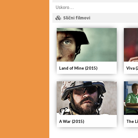
Uskoro…
Slični filmovi
Land of Mine (2015)
Viva 
A War (2015)
The L