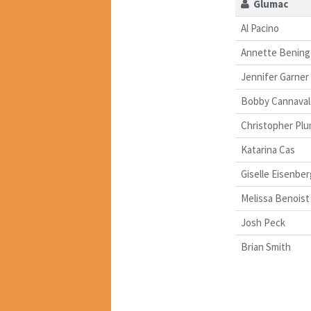
Glumac
Al Pacino
Annette Bening
Jennifer Garner
Bobby Cannaval
Christopher Pl
Katarina Cas
Giselle Eisenber
Melissa Benoist
Josh Peck
Brian Smith