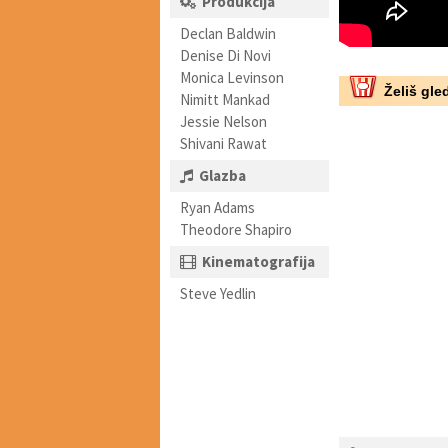
Produkcija
Declan Baldwin
Denise Di Novi
Monica Levinson
Želiš gled
Nimitt Mankad
Jessie Nelson
Shivani Rawat
Glazba
Ryan Adams
Theodore Shapiro
Kinematografija
Steve Yedlin