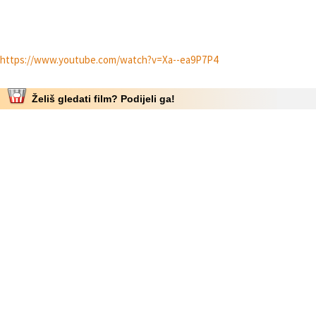
https://www.youtube.com/watch?v=Xa--ea9P7P4
Želiš gledati film? Podijeli ga!