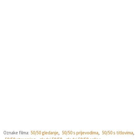
Oznake filma:
50/50 gledanje
,
50/50 s prijevodima
,
50/50 s titlovima
,