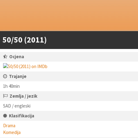
50/50 (2011)
Ocjena
Trajanje
1h 40min
Zemlja / jezik
SAD / engleski
Klasifikacija
Drama
Komedija