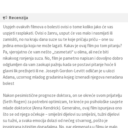
Recenzija
Uspjeh ovakvih filmova o bolesti ovisi o tome koliko jako će vas
uspjeti rasplakati. Ovisi o žanru, usput će vas malo i nasmijati ili
zamisliti, no na kraju dana suze su te koje pričaju priču – one su
jedina emocija koja ne može lagati. Kakav je ovaj film po tom pitanju?
Pa, vjerojatno će vam nešto „zasmetati“ u olima, ali neće biti
nikakvog ronjenja suza. No, film je pametno napisan i dovoljno dobro
odglumljen da vam zaokupi pažnju kada se postavi pitanje hoće li
glavni lik preživjeti ili ne. Joseph Gordon-Levitt odličan je u ulozi
Adama, uzornog mladog građanina kojeg iznenadi njegova nenadana
bolest
Nakon pesimistične prognoze doktora, on se okreće svom prijatelju
(Seth Rogen) za potrebni optimizam, te kreće po psihološke savjete
mlade doktorice (Anna Kendrick). Generalno, ovaj film ispunjava ono
što se od njega očekuje – smiješni dijelovi su smiješni, tužni dijelovi
su tužni, a svaka emocija dolazi od nečeg stvarnog, pošto je
inspirirana istinitim događajima. No, par elemenata u filmu je malo