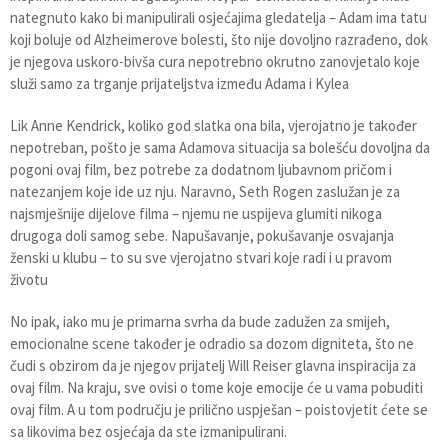
nategnuto kako bi manipulirali osjećajima gledatelja – Adam ima tatu
koji boluje od Alzheimerove bolesti, što nije dovoljno razrađeno, dok
je njegova uskoro-bivša cura nepotrebno okrutno zanovjetalo koje
služi samo za trganje prijateljstva između Adama i Kylea
Lik Anne Kendrick, koliko god slatka ona bila, vjerojatno je također
nepotreban, pošto je sama Adamova situacija sa bolešću dovoljna da
pogoni ovaj film, bez potrebe za dodatnom ljubavnom pričom i
natezanjem koje ide uz nju. Naravno, Seth Rogen zaslužan je za
najsmješnije dijelove filma – njemu ne uspijeva glumiti nikoga
drugoga doli samog sebe. Napušavanje, pokušavanje osvajanja
ženski u klubu – to su sve vjerojatno stvari koje radi i u pravom
životu
No ipak, iako mu je primarna svrha da bude zadužen za smijeh,
emocionalne scene također je odradio sa dozom digniteta, što ne
čudi s obzirom da je njegov prijatelj Will Reiser glavna inspiracija za
ovaj film. Na kraju, sve ovisi o tome koje emocije će u vama pobuditi
ovaj film. A u tom području je prilično uspješan – poistovjetit ćete se
sa likovima bez osjećaja da ste izmanipulirani.