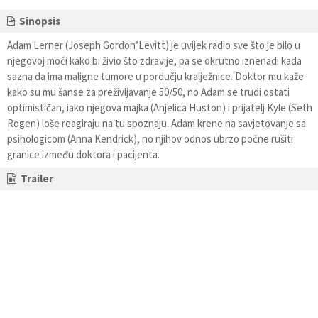
Sinopsis
Adam Lerner (Joseph Gordon’Levitt) je uvijek radio sve što je bilo u
njegovoj moći kako bi živio što zdravije, pa se okrutno iznenadi kada
sazna da ima maligne tumore u pordučju kralježnice. Doktor mu kaže
kako su mu šanse za preživljavanje 50/50, no Adam se trudi ostati
optimističan, iako njegova majka (Anjelica Huston) i prijatelj Kyle (Seth
Rogen) loše reagiraju na tu spoznaju. Adam krene na savjetovanje sa
psihologicom (Anna Kendrick), no njihov odnos ubrzo počne rušiti
granice između doktora i pacijenta.
Trailer