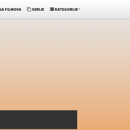
»
GA FILMOVA
SERIJE
KATEGORIJE