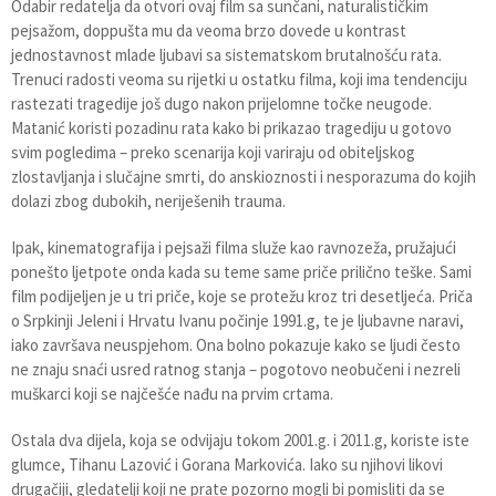
Odabir redatelja da otvori ovaj film sa sunčani, naturalističkim
pejsažom, doppušta mu da veoma brzo dovede u kontrast
jednostavnost mlade ljubavi sa sistematskom brutalnošću rata.
Trenuci radosti veoma su rijetki u ostatku filma, koji ima tendenciju
rastezati tragedije još dugo nakon prijelomne točke neugode.
Matanić koristi pozadinu rata kako bi prikazao tragediju u gotovo
svim pogledima – preko scenarija koji variraju od obiteljskog
zlostavljanja i slučajne smrti, do anskioznosti i nesporazuma do kojih
dolazi zbog dubokih, neriješenih trauma.
Ipak, kinematografija i pejsaži filma služe kao ravnozeža, pružajući
ponešto ljetpote onda kada su teme same priče prilično teške. Sami
film podijeljen je u tri priče, koje se protežu kroz tri desetljeća. Priča
o Srpkinji Jeleni i Hrvatu Ivanu počinje 1991.g, te je ljubavne naravi,
iako završava neuspjehom. Ona bolno pokazuje kako se ljudi često
ne znaju snaći usred ratnog stanja – pogotovo neobučeni i nezreli
muškarci koji se najčešće nađu na prvim crtama.
Ostala dva dijela, koja se odvijaju tokom 2001.g. i 2011.g, koriste iste
glumce, Tihanu Lazović i Gorana Markovića. Iako su njihovi likovi
drugačiji, gledatelji koji ne prate pozorno mogli bi pomisliti da se