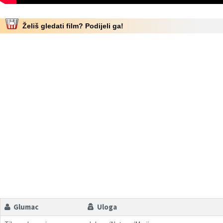
Želiš gledati film? Podijeli ga!
Glumac
Uloga