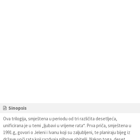
Sinopsis
Ova trilogija, smještena u periodu od tri različita desetljeća,
unificirana je u temi „ljubavi u vrijeme rata“. Prva priča, smještena u
1991.g, govori o Jeleni i Ivanu koji su zaljubljeni, te planiraju bijeg iz
države uoči rata koji razdvaja njihove obitelji. Nakon toga, deset