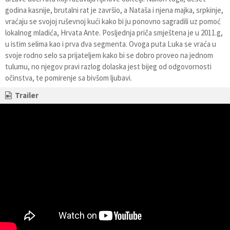
godina kasnije, brutalni rat je završio, a Nataša i njena majka, srpkinje,
vraćaju se svojoj ruševnoj kući kako bi ju ponovno sagradili uz pomoć
lokalnog mladića, Hrvata Ante. Posljednja priča smještena je u 2011.g,
u istim selima kao i prva dva segmenta. Ovoga puta Luka se vraća u
svoje rodno selo sa prijateljem kako bi se dobro proveo na jednom
tulumu, no njegov pravi razlog dolaska jest bijeg od odgovornosti
očinstva, te pomirenje sa bivšom ljubavi.
Trailer