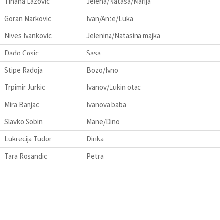
Tihana Lazovic
Jelena/Natasa/Marija
Goran Markovic
Ivan/Ante/Luka
Nives Ivankovic
Jelenina/Natasina majka
Dado Cosic
Sasa
Stipe Radoja
Bozo/Ivno
Trpimir Jurkic
Ivanov/Lukin otac
Mira Banjac
Ivanova baba
Slavko Sobin
Mane/Dino
Lukrecija Tudor
Dinka
Tara Rosandic
Petra