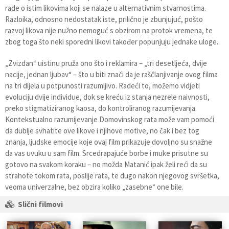
rade o istim likovima koji se nalaze u alternativnim stvarnostima.
Razloika, odnosno nedostatak iste, prilično je zbunjujuć, pošto
razvoj likova nije nužno nemoguć s obzirom na protok vremena, te
zbog toga što neki sporedni likovi također popunjuju jednake uloge.
„Zvizdan“ uistinu pruža ono što i reklamira – „tri desetljeća, dvije
nacije, jednan ljubav“ – što u biti znači da je raščlanjivanje ovog filma
na tri dijela u potpunosti razumljivo. Radeći to, možemo vidjeti
evoluciju dvije individue, dok se kreću iz stanja nezrele naivnosti,
preko stigmatiziranog kaosa, do kontroliranog razumijevanja.
Kontekstualno razumijevanje Domovinskog rata može vam pomoći
da dublje svhatite ove likove i njihove motive, no čak i bez tog
znanja, ljudske emocije koje ovaj film prikazuje dovoljno su snažne
da vas uvuku u sam film. Srcedrapajuće borbe i muke prisutne su
gotovo na svakom koraku – no možda Matanić ipak želi reći da su
strahote tokom rata, poslije rata, te dugo nakon njegovog svršetka,
veoma univerzalne, bez obzira koliko „zasebne“ one bile.
Slični filmovi