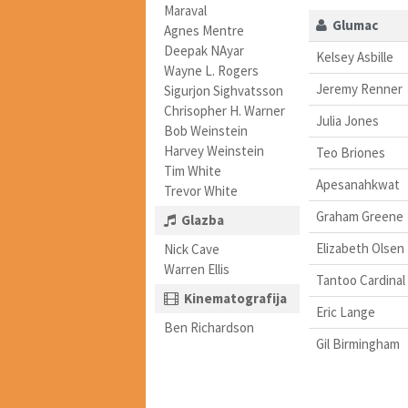
Maraval
Glumac
Agnes Mentre
Deepak NAyar
Kelsey Asbille
Wayne L. Rogers
Jeremy Renner
Sigurjon Sighvatsson
Chrisopher H. Warner
Julia Jones
Bob Weinstein
Harvey Weinstein
Teo Briones
Tim White
Apesanahkwat
Trevor White
Graham Greene
Glazba
Elizabeth Olsen
Nick Cave
Warren Ellis
Tantoo Cardinal
Kinematografija
Eric Lange
Ben Richardson
Gil Birmingham