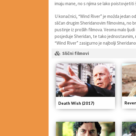
imaju mane, no s njima se lako poistovjetiti
U konačnici, “Wind River” je možda jedan od
sličan drugim Sheridanovim filmovima, no b
pustinje iz prošlih filmova. Veoma malo lju
posjeduje Sheridan, te tako jednostavnim, n
“Wind River” zasigurno je najbolji Sheridanov
Slični filmovi
Reven
Death Wish (2017)