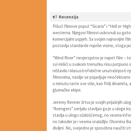
Recenzija
Pišući filmove poput “Sicaria” i “Hell or Hi
westerna. Njegovi filmovi uskrsnuli su goto
komercijalni uspjeh. Sa svojim najnovijim fi
postavlja standarde najviše visine, stoga 
“Wind River” nevjerojatno je napet film – t
svi mišići u svakom trenutku nisu potpuno sti
ništavilo i klasustrofobične unutrašnjosti 
filmovima, nasilje se pojavljuje neočekivano
u minutu raste sve više, kao fitilj dinamita,
glumačke ekipe.
Jeremy Renner žrtva je svojih prijašnjih ulo
“Avengers” serijalu stavljao ga je u uloge 
stavlja u ulogu ožalošćenog, no veoma info
no također je i veoma snalažljiv. Olsenina 
divljini. No, svejedno je sposobna naučiti st