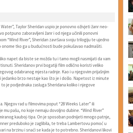
gh Water”, Taylor Sheridan uspio je ponovno oživjeti žanr neo-
vo potpuno zaboravljeni žanr i od njega učinili ponovni
lmom “Wind River”, Sheridan završava svoju trilogiju te ujedno
jao onome tko ga u budućnosti bude pokušavao nadmašiti.
oliko napet da biste se možda tu i tamo mogli nasmijati da vam
snuti. Sheridanov prvi bogatiji film odlično koristi veliko
njegovog odabranog mjesta radnje. Kao i u njegovim prijašnjim
 i jedanko brzo nestaje kao što je i došlo. Napetost iz minute
 a to je podjednaka zasluga Sheridana koliko i njegove
ga. Njegov rad u filmovima poput “28 Weeks Later” ili
koje mu pašu, no koje nemaju dovoljno dubine. “Wind River”
miranog kauboj-tipa. On je sposoban podnijeti mnogo patnje,
Banner preduboko je zaglibila, te treba Lambertovu pomoć u
vari na brzinu i snaći se kada je to potrebno. Sheridanovi likovi