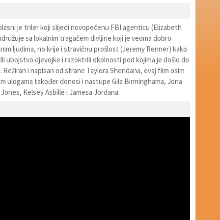
lasni je triler koji slijedi novopečenu FBI agenticu (Elizabeth
udružuje sa lokalnim tragačem divljine koji je veoma dobro
nim ljudima, no krije i stravičnu prošlost (Jeremy Renner) kako
ili ubojstvo djevojke i razoktrili okolnosti pod kojima je došlo do
 Režiran i napisan od strane Taylora Sheridana, ovaj film osim
nim ulogama također donosi i nastupe Gila Birminghama, Jona
 Jones, Kelsey Asbille i Jamesa Jordana.