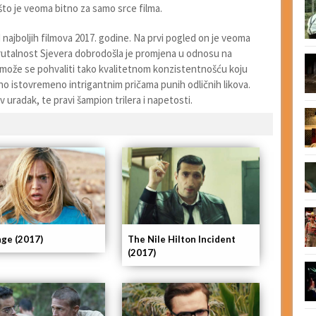
 što je veoma bitno za samo srce filma.
 najboljih filmova 2017. godine. Na prvi pogled on je veoma
rutalnost Sjevera dobrodošla je promjena u odnosu na
di može se pohvaliti tako kvalitetnom konzistentnošću koju
o istovremeno intrigantnim pričama punih odličnih likova.
 uradak, te pravi šampion trilera i napetosti.
ge (2017)
The Nile Hilton Incident
(2017)