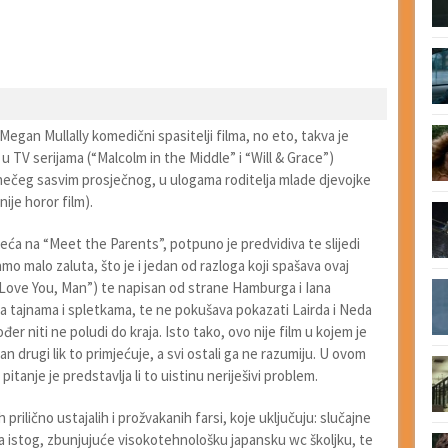
egan Mullally komedični spasitelji filma, no eto, takva je
 TV serijama (“Malcolm in the Middle” i “Will & Grace”)
 nečeg sasvim prosječnog, u ulogama roditelja mlade djevojke
je horor film).
eća na “Meet the Parents”, potpuno je predvidiva te slijedi
amo malo zaluta, što je i jedan od razloga koji spašava ovaj
 Love You, Man”) te napisan od strane Hamburga i Iana
a tajnama i spletkama, te ne pokušava pokazati Lairda i Neda
 niti ne poludi do kraja. Isto tako, ovo nije film u kojem je
n drugi lik to primjećuje, a svi ostali ga ne razumiju. U ovom
pitanje je predstavlja li to uistinu neriješivi problem.
rilično ustajalih i prožvakanih farsi, koje uključuju: slučajne
ja istog, zbunjujuće visokotehnološku japansku wc školjku, te