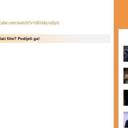
utube.com/watch?v=GKUdq-ru5yU
ati film? Podijeli ga!