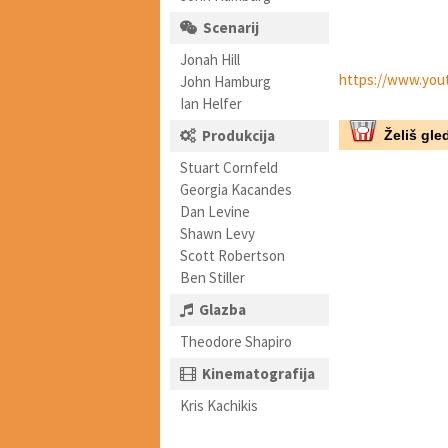
Scenarij
Jonah Hill
https://www.yo
John Hamburg
Ian Helfer
Produkcija
Želiš gled
Stuart Cornfeld
Georgia Kacandes
Dan Levine
Shawn Levy
Scott Robertson
Ben Stiller
Glazba
Theodore Shapiro
Kinematografija
Kris Kachikis