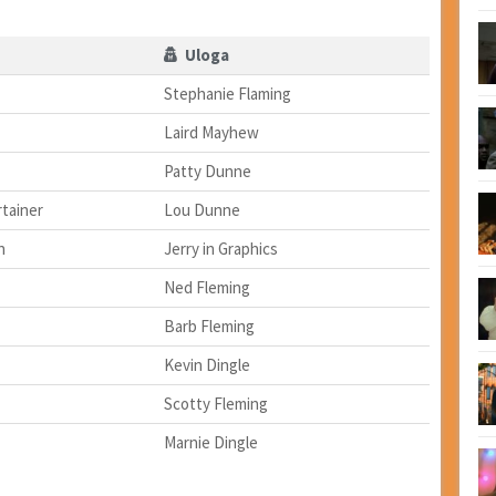
Uloga
Stephanie Flaming
Laird Mayhew
Patty Dunne
rtainer
Lou Dunne
n
Jerry in Graphics
Ned Fleming
Barb Fleming
Kevin Dingle
Scotty Fleming
Marnie Dingle