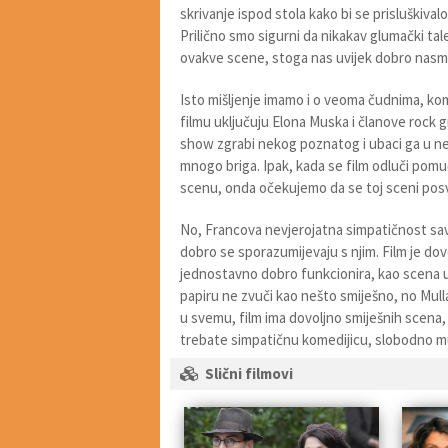
skrivanje ispod stola kako bi se prisluškival
Prilično smo sigurni da nikakav glumački tale
ovakve scene, stoga nas uvijek dobro nasmij
Isto mišljenje imamo i o veoma čudnima, k
filmu uključuju Elona Muska i članove rock g
show zgrabi nekog poznatog i ubaci ga u neki
mnogo briga. Ipak, kada se film odluči pom
scenu, onda očekujemo da se toj sceni posvet
No, Francova nevjerojatna simpatičnost savr
dobro se sporazumijevaju s njim. Film je do
jednostavno dobro funkcionira, kao scena 
papiru ne zvuči kao nešto smiješno, no Mulla
u svemu, film ima dovoljno smiješnih scena,
trebate simpatičnu komedijicu, slobodno m
Slični filmovi