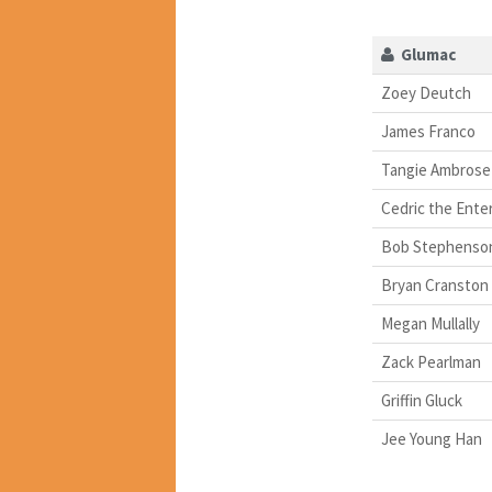
Glumac
Zoey Deutch
James Franco
Tangie Ambrose
Cedric the Ente
Bob Stephenso
Bryan Cranston
Megan Mullally
Zack Pearlman
Griffin Gluck
Jee Young Han