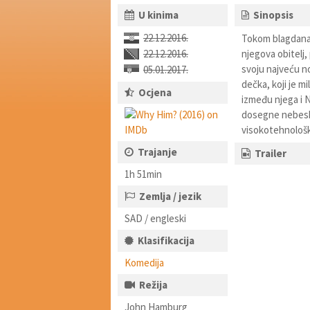
U kinima
Sinopsis
22.12.2016.
Tokom blagdana,
22.12.2016.
njegova obitelj
svoju najveću n
05.01.2017.
dečka, koji je mi
Ocjena
između njega i 
dosegne nebesk
visokotehnološko
Trajanje
Trailer
1h 51min
Zemlja / jezik
SAD / engleski
Klasifikacija
Komedija
Režija
John Hamburg