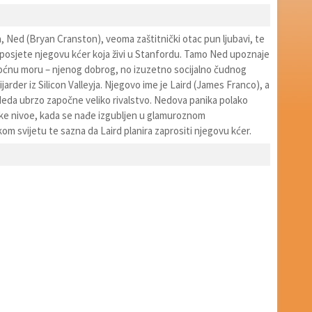
 Ned (Bryan Cranston), veoma zaštitnički otac pun ljubavi, te
, posjete njegovu kćer koja živi u Stanfordu. Tamo Ned upoznaje
oćnu moru – njenog dobrog, no izuzetno socijalno čudnog
lijarder iz Silicon Valleyja. Njegovo ime je Laird (James Franco), a
Neda ubrzo započne veliko rivalstvo. Nedova panika polako
e nivoe, kada se nađe izgubljen u glamuroznom
m svijetu te sazna da Laird planira zaprositi njegovu kćer.