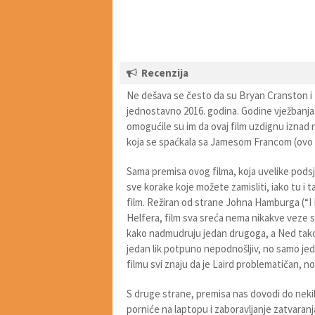
Recenzija
Ne dešava se često da su Bryan Cranston i M
jednostavno 2016. godina. Godine vježbanja u
omogućile su im da ovaj film uzdignu iznad
koja se spaćkala sa Jamesom Francom (ovo ni
Sama premisa ovog filma, koja uvelike podsj
sve korake koje možete zamisliti, iako tu i t
film. Režiran od strane Johna Hamburga (“I
Helfera, film sva sreća nema nikakve veze s
kako nadmudruju jedan drugoga, a Ned također
jedan lik potpuno nepodnošljiv, no samo jeda
filmu svi znaju da je Laird problematičan, no 
S druge strane, premisa nas dovodi do nekih p
porniće na laptopu i zaboravljanje zatvaran