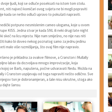
o dvoje ljudi, koji se odluče poseksati na istom tom stolu.
nt, niti najveći komičari ovog svijeta ne bi mogli popraviti
e kada se netko odluči upravo to pokušati napraviti.
omedički potpuno nesmislenim cameo ulogama, koje u ovom
rupe KISS. Jedna stvar je kada SNL ili neki drugi late night
 skeč na licu mjesta. Nije nam smiješno, no nije nas niti
učiti kako bi doveo nekog poznatog samo za jednu jedinu
i malo više razmišljanja, što ovaj film nije napravio.
šeno je prikladna za ovakve filmove, a Cranston i Mullally
voljno labav da dozvoljava mnogo improvizacije, koja
u kojoj se Barb, napušena, počne udvaravati Nedu. Možda na
lly i Cranston uspijevaju od toga napraviti nešto odlično. Sve
 njegov ton je dobronamjeran, a šale nisu okrutne, stoga ako
u dajte šansu.