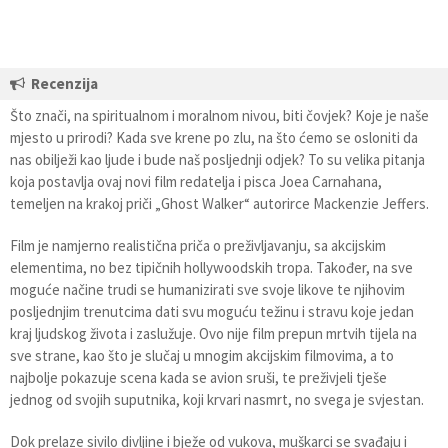
Recenzija
Što znači, na spiritualnom i moralnom nivou, biti čovjek? Koje je naše
mjesto u prirodi? Kada sve krene po zlu, na što ćemo se osloniti da
nas obilježi kao ljude i bude naš posljednji odjek? To su velika pitanja
koja postavlja ovaj novi film redatelja i pisca Joea Carnahana,
temeljen na krakoj priči „Ghost Walker“ autorirce Mackenzie Jeffers.
Film je namjerno realistična priča o preživljavanju, sa akcijskim
elementima, no bez tipičnih hollywoodskih tropa. Također, na sve
moguće načine trudi se humanizirati sve svoje likove te njihovim
posljednjim trenutcima dati svu moguću težinu i stravu koje jedan
kraj ljudskog života i zaslužuje. Ovo nije film prepun mrtvih tijela na
sve strane, kao što je slučaj u mnogim akcijskim filmovima, a to
najbolje pokazuje scena kada se avion sruši, te preživjeli tješe
jednog od svojih suputnika, koji krvari nasmrt, no svega je svjestan.
Dok prelaze sivilo divljine i bježe od vukova, muškarci se svađaju i