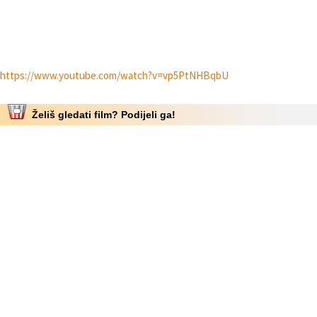
https://www.youtube.com/watch?v=vp5PtNHBqbU
Želiš gledati film? Podijeli ga!