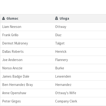
Glumac
Uloga
Liam Neeson
Ottway
Frank Grillo
Diaz
Dermot Mulroney
Talget
Dallas Roberts
Henrick
Joe Anderson
Flannery
Nonso Anozie
Burke
James Badge Dale
Lewenden
Ben Hernandez Bray
Hernandez
Anne Openshaw
Ottway's Wife
Peter Girges
Company Clerk