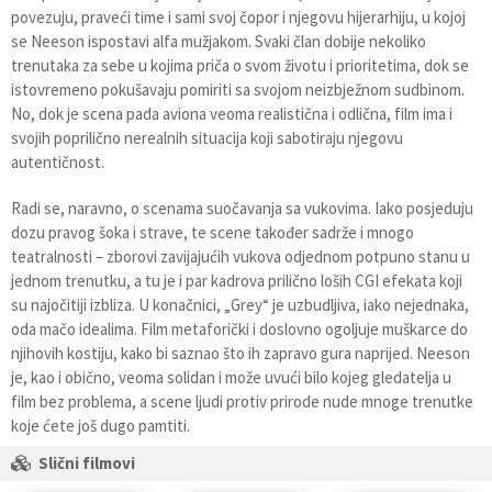
povezuju, praveći time i sami svoj čopor i njegovu hijerarhiju, u kojoj
se Neeson ispostavi alfa mužjakom. Svaki član dobije nekoliko
trenutaka za sebe u kojima priča o svom životu i prioritetima, dok se
istovremeno pokušavaju pomiriti sa svojom neizbježnom sudbinom.
No, dok je scena pada aviona veoma realistična i odlična, film ima i
svojih poprilično nerealnih situacija koji sabotiraju njegovu
autentičnost.
Radi se, naravno, o scenama suočavanja sa vukovima. Iako posjeduju
dozu pravog šoka i strave, te scene također sadrže i mnogo
teatralnosti – zborovi zavijajućih vukova odjednom potpuno stanu u
jednom trenutku, a tu je i par kadrova prilično loših CGI efekata koji
su najočitiji izbliza. U konačnici, „Grey“ je uzbudljiva, iako nejednaka,
oda mačo idealima. Film metaforički i doslovno ogoljuje muškarce do
njihovih kostiju, kako bi saznao što ih zapravo gura naprijed. Neeson
je, kao i obično, veoma solidan i može uvući bilo kojeg gledatelja u
film bez problema, a scene ljudi protiv prirode nude mnoge trenutke
koje ćete još dugo pamtiti.
Slični filmovi