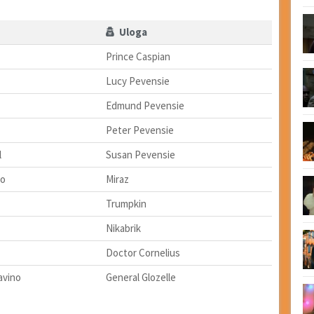
Uloga
Prince Caspian
Lucy Pevensie
Edmund Pevensie
Peter Pevensie
l
Susan Pevensie
to
Miraz
Trumpkin
Nikabrik
Doctor Cornelius
avino
General Glozelle