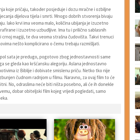
nja koje pričaju, također posjeduje i dozu mračne i ozbiljne
canja dijelova tijela i smrti. Mnogo dobrih stvorenja bivaju
. Iako krvi ima veoma malo, količina ubijanja je izuzetno
irane i izuzetno uzbudljive. Ima tu i prilično sablasnih
 crnoj magiji, te dva veoma strašna čudovišta. Takvi trenuci
kovima nešto komplicirano o čemu trebaju razmišljati.
 2 i pol sata je predugo, pogotovo zbog jednostavnosti same
 ga se gleda kao kršćansku alegoriju. Aslana jednostavno
ivima iz Biblije i dobivate smislenu priču. Netko tko nije
zbunjen čudnom radnjom u filmu. Naravno, za ovaj film to će
 bitni. No, odraslima neće biti ništa posebno, ali će ih donekle
svemu, dobar obiteljski film kojeg vrijedi pogledati, samo
jeka.