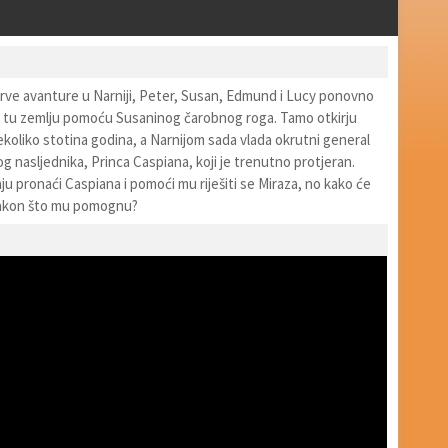
rve avanture u Narniji, Peter, Susan, Edmund i Lucy ponovno
u tu zemlju pomoću Susaninog čarobnog roga. Tamo otkirju
ekoliko stotina godina, a Narnijom sada vlada okrutni general
og nasljednika, Princa Caspiana, koji je trenutno protjeran.
u pronaći Caspiana i pomoći mu riješiti se Miraza, no kako će
 nakon što mu pomognu?