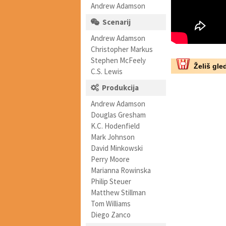
Andrew Adamson
Scenarij
Andrew Adamson
Christopher Markus
Stephen McFeely
Želiš gled
C.S. Lewis
Produkcija
Andrew Adamson
Douglas Gresham
K.C. Hodenfield
Mark Johnson
David Minkowski
Perry Moore
Marianna Rowinska
Philip Steuer
Matthew Stillman
Tom Williams
Diego Zanco