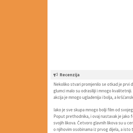
Recenzija
Nekoliko stvari promjenilo se otkad je prvi 
glumci malo su odrasiliji i mnogo kvalitet
akcija je mnogo uglađenija i bolja, a kršćans
Iako je sve skupa mnogo bolji film od svojeg
Poput prethodnika, i ovaj nastavak je jako 
svojih likova. Četvoro glavnih likova su u ce
o njihovim osobinama iz prvog dijela, a isto