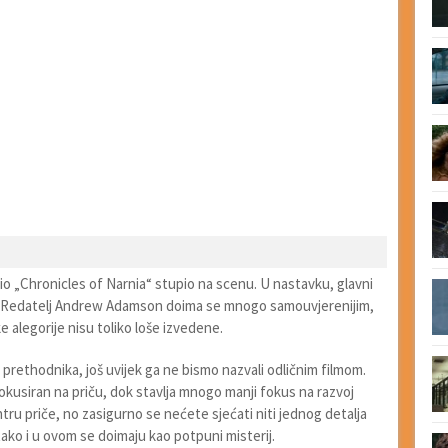
dio „Chronicles of Narnia“ stupio na scenu. U nastavku, glavni
niji. Redatelj Andrew Adamson doima se mnogo samouvjerenijim,
ke alegorije nisu toliko loše izvedene.
 prethodnika, još uvijek ga ne bismo nazvali odličnim filmom.
fokusiran na priču, dok stavlja mnogo manji fokus na razvoj
ntru priče, no zasigurno se nećete sjećati niti jednog detalja
 tako i u ovom se doimaju kao potpuni misterij.