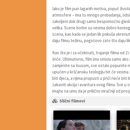
Iako je film pun laganih motiva, poput životi
atmosfere – ima tu mnogo probadanja, odsije
zakoljeni dok drugi samo bespomoćno gledaju
velika. Scene borbe su veoma dobro koreograf
scena, kao kada se jedan lik pokuša okrenuti
daju filmu težinu, pogotovo zato što daju li
Kao što je i za očekivati, trajanje filma od
šriče. Ultimativno, film ima smisla samo ako
zamjenite sa Isusom, sve ostalo popunite mot
upućen u kršćansku teologiju bit će veoma 
biti djeca, a njima propusti u priči neće biti
zabaviti akcija i avantura ovog filma. Sve u 
imajte na umu da je prilično mračniji od pros
Slični filmovi