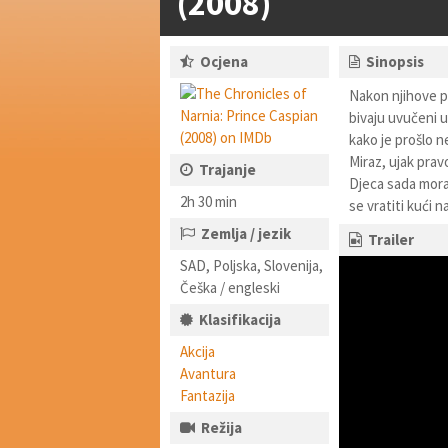
(2008)
Ocjena
Sinopsis
Nakon njihove p
bivaju uvučeni 
kako je prošlo n
Miraz, ujak prav
Trajanje
Djeca sada moraj
2h 30 min
se vratiti kući
Zemlja / jezik
Trailer
SAD, Poljska, Slovenija,
Češka / engleski
Klasifikacija
Akcija
Avantura
Fantazija
Režija