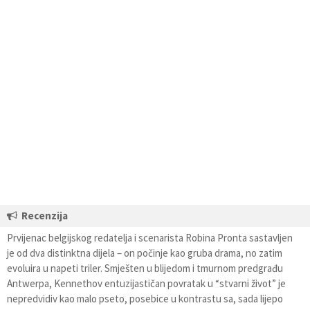
Recenzija
Prvijenac belgijskog redatelja i scenarista Robina Pronta sastavljen
je od dva distinktna dijela – on počinje kao gruba drama, no zatim
evoluira u napeti triler. Smješten u blijedom i tmurnom predgrađu
Antwerpa, Kennethov entuzijastičan povratak u “stvarni život” je
nepredvidiv kao malo pseto, posebice u kontrastu sa, sada lijepo