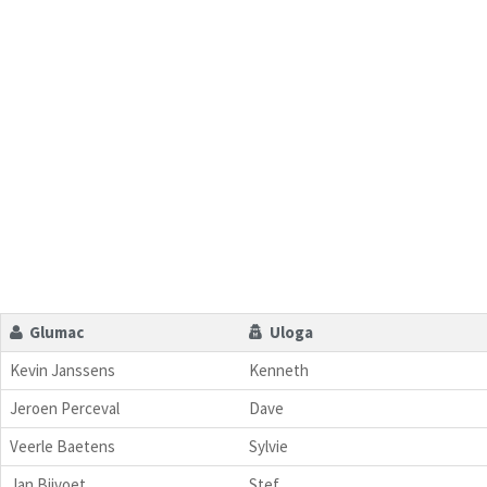
Glumac
Uloga
Kevin Janssens
Kenneth
Jeroen Perceval
Dave
Veerle Baetens
Sylvie
Jan Bijvoet
Stef