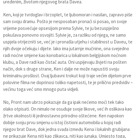
uređenim, životom njegovog brata Davea.
Ken, koji je tvrdoglav i brzoplet, te ljubomoran i nasilan, zapravo piše
sam svoju dramu. Pošto je nesposoban pronaći si posao, on svoje
vrijeme posvećuje opsesijom prema Sylvie, te ju bezuspješno
pokušava ponovno osvojiti. Sylvie je, za razliku od njega, ne samo
uspjela otrijezniti se, već je i pronašla utjehu i stabilnost u Daveu, te
njih dvoje očekuju i dijete. Iako ima jutarnje mučnine, ona svejedno
radi noćne smjene kao konobarica u lokalnom belgijskom noćnom
klubu, a Dave radi kao čistač auta. Oni uspijevaju živjeti na pošten
način, dok s druge strane, Ken i dalje ne može napustiti svoju
kriminalnu prošlost. Ovaj ljubavni trokut koji traje većim dijelom prve
polovine filma ne doprinosi toliko napetosti, te je prilično predvidiv –
većinu toga već smo mnogo puta vidjeli.
No, Pront nam ubrzo pokazuje da ga ipak nećemo moći tek tako
olako otpisati. On nimalo ne osuđuje svoje likove, već ih oslikava kao
žrtve okolnosti ili jednostavno prirodno oštećene. Ken napokon
dobije svoju prvu smjenu u istoj čistioni automobila u kojoj radi
njegov brat Dave, dok jedna svađa između Kena i lokalnih grubijana
ne prikazuje Kena niti kao zlikavca, niti kao junaka. Umjesto toga,