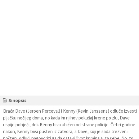
Sinopsis
Braća Dave (Jeroen Perceval) i Kenny (Kevin Janssens) odluče izvesti
pljačku nečijeg doma, no kada im njihov pokušaj krene po zlu, Dave
uspije pobjeći, dok Kenny biva uhićen od strane policije. Četiri godine
nakon, Kenny biva pušten iz zatvora, a Dave, koji je sada trezven i
pošten, odluči nagovoriti ga da ostavi život kriminala iza sebe. No, to