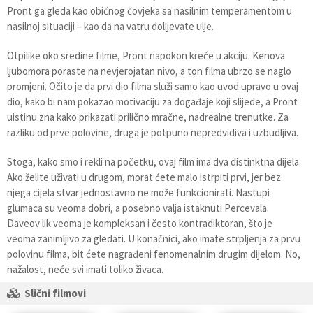
Pront ga gleda kao običnog čovjeka sa nasilnim temperamentom u
nasilnoj situaciji – kao da na vatru dolijevate ulje.
Otpilike oko sredine filme, Pront napokon kreće u akciju. Kenova
ljubomora poraste na nevjerojatan nivo, a ton filma ubrzo se naglo
promjeni. Očito je da prvi dio filma služi samo kao uvod upravo u ovaj
dio, kako bi nam pokazao motivaciju za događaje koji slijede, a Pront
uistinu zna kako prikazati prilično mračne, nadrealne trenutke. Za
razliku od prve polovine, druga je potpuno nepredvidiva i uzbudljiva.
Stoga, kako smo i rekli na početku, ovaj film ima dva distinktna dijela.
Ako želite uživati u drugom, morat ćete malo istrpiti prvi, jer bez
njega cijela stvar jednostavno ne može funkcionirati. Nastupi
glumaca su veoma dobri, a posebno valja istaknuti Percevala.
Daveov lik veoma je kompleksan i često kontradiktoran, što je
veoma zanimljivo za gledati. U konačnici, ako imate strpljenja za prvu
polovinu filma, bit ćete nagrađeni fenomenalnim drugim dijelom. No,
nažalost, neće svi imati toliko živaca.
Slični filmovi