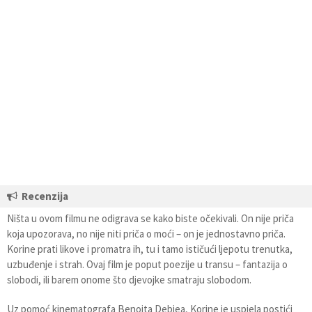
Recenzija
Ništa u ovom filmu ne odigrava se kako biste očekivali. On nije priča
koja upozorava, no nije niti priča o moći – on je jednostavno priča.
Korine prati likove i promatra ih, tu i tamo ističući ljepotu trenutka,
uzbuđenje i strah. Ovaj film je poput poezije u transu – fantazija o
slobodi, ili barem onome što djevojke smatraju slobodom.
Uz pomoć kinematografa Benoita Debiea, Korine je uspjela postići