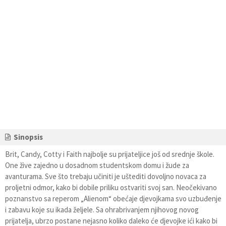
Sinopsis
Brit, Candy, Cotty i Faith najbolje su prijateljice još od srednje škole.
One žive zajedno u dosadnom studentskom domu i žude za
avanturama. Sve što trebaju učiniti je uštediti dovoljno novaca za
proljetni odmor, kako bi dobile priliku ostvariti svoj san. Neočekivano
poznanstvo sa reperom „Alienom“ obećaje djevojkama svo uzbuđenje
i zabavu koje su ikada željele. Sa ohrabrivanjem njihovog novog
prijatelja, ubrzo postane nejasno koliko daleko će djevojke ići kako bi