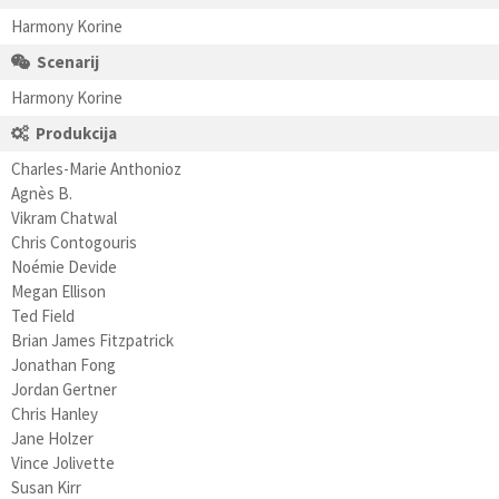
Harmony Korine
Scenarij
Harmony Korine
Produkcija
Charles-Marie Anthonioz
Agnès B.
Vikram Chatwal
Chris Contogouris
Noémie Devide
Megan Ellison
Ted Field
Brian James Fitzpatrick
Jonathan Fong
Jordan Gertner
Chris Hanley
Jane Holzer
Vince Jolivette
Susan Kirr