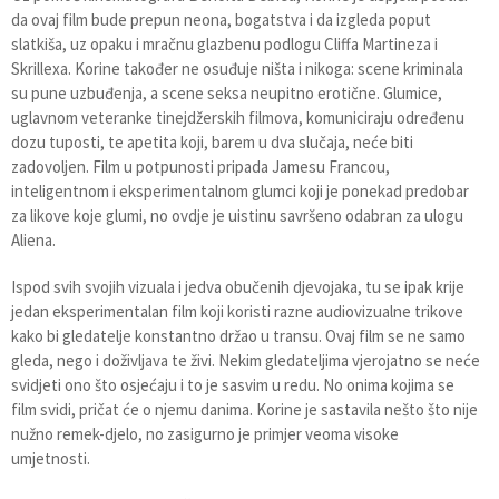
da ovaj film bude prepun neona, bogatstva i da izgleda poput
slatkiša, uz opaku i mračnu glazbenu podlogu Cliffa Martineza i
Skrillexa. Korine također ne osuđuje ništa i nikoga: scene kriminala
su pune uzbuđenja, a scene seksa neupitno erotične. Glumice,
uglavnom veteranke tinejdžerskih filmova, komuniciraju određenu
dozu tuposti, te apetita koji, barem u dva slučaja, neće biti
zadovoljen. Film u potpunosti pripada Jamesu Francou,
inteligentnom i eksperimentalnom glumci koji je ponekad predobar
za likove koje glumi, no ovdje je uistinu savršeno odabran za ulogu
Aliena.
Ispod svih svojih vizuala i jedva obučenih djevojaka, tu se ipak krije
jedan eksperimentalan film koji koristi razne audiovizualne trikove
kako bi gledatelje konstantno držao u transu. Ovaj film se ne samo
gleda, nego i doživljava te živi. Nekim gledateljima vjerojatno se neće
svidjeti ono što osjećaju i to je sasvim u redu. No onima kojima se
film svidi, pričat će o njemu danima. Korine je sastavila nešto što nije
nužno remek-djelo, no zasigurno je primjer veoma visoke
umjetnosti.