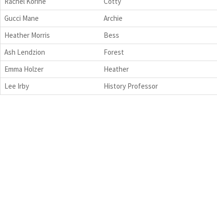
Rachel Korine
Cotty
Gucci Mane
Archie
Heather Morris
Bess
Ash Lendzion
Forest
Emma Holzer
Heather
Lee Irby
History Professor