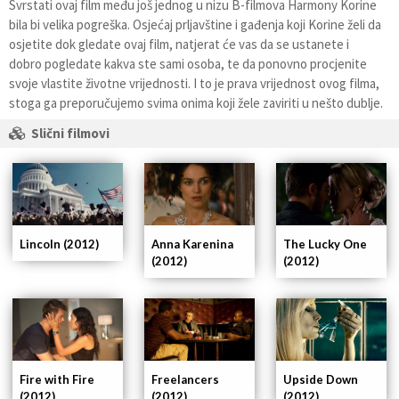
Svrstati ovaj film među još jednog u nizu B-filmova Harmony Korine
bila bi velika pogreška. Osjećaj prljavštine i gađenja koji Korine želi da
osjetite dok gledate ovaj film, natjerat će vas da se ustanete i
dobro pogledate kakva ste sami osoba, te da ponovno procjenite
svoje vlastite životne vrijednosti. I to je prava vrijednost ovog filma,
stoga ga preporučujemo svima onima koji žele zaviriti u nešto dublje.
Slični filmovi
Lincoln (2012)
The Lucky One
Anna Karenina
(2012)
(2012)
Fire with Fire
Freelancers
Upside Down
(2012)
(2012)
(2012)