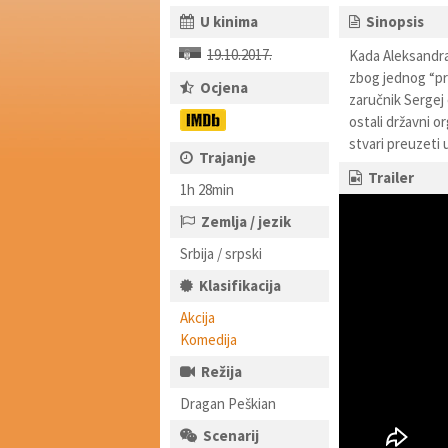
U kinima
Sinopsis
19.10.2017.
Kada Aleksandra
zbog jednog “pr
Ocjena
zaručnik Sergej od
ostali državni o
stvari preuzeti 
Trajanje
Trailer
1h 28min
Zemlja / jezik
Srbija / srpski
Klasifikacija
Akcija
Komedija
Režija
Dragan Peškian
Scenarij