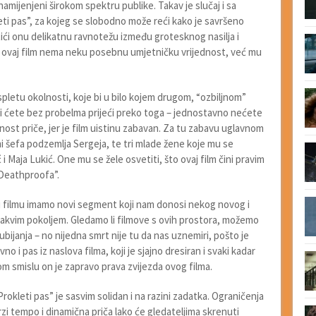
amijenjeni širokom spektru publike. Takav je slučaj i sa
ti pas”, za kojeg se slobodno može reći kako je savršeno
tići onu delikatnu ravnotežu između grotesknog nasilja i
a, ovaj film nema neku posebnu umjetničku vrijednost, već mu
pletu okolnosti, koje bi u bilo kojem drugom, “ozbiljnom”
oći ćete bez probelma prijeći preko toga – jednostavno nećete
nost priče, jer je film uistinu zabavan. Za tu zabavu uglavnom
mi šefa podzemlja Sergeja, te tri mlade žene koje mu se
 i Maja Lukić. One mu se žele osvetiti, što ovaj film čini pravim
“Deathproofa”.
u filmu imamo novi segment koji nam donosi nekog novog i
nekakvim pokoljem. Gledamo li filmove s ovih prostora, možemo
 ubijanja – no nijedna smrt nije tu da nas uznemiri, pošto je
no i pas iz naslova filma, koji je sjajno dresiran i svaki kadar
om smislu on je zapravo prava zvijezda ovog filma.
rokleti pas” je sasvim solidan i na razini zadatka. Ograničenja
zi tempo i dinamična priča lako će gledateljima skrenuti