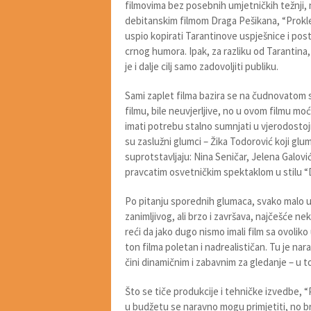
filmovima bez posebnih umjetničkih težnji, n
debitanskim filmom Draga Pešikana, “Prokle
uspio kopirati Tarantinove uspješnice i pos
crnog humora. Ipak, za razliku od Tarantin
je i dalje cilj samo zadovoljiti publiku.
Sami zaplet filma bazira se na čudnovatom s
filmu, bile neuvjerljive, no u ovom filmu m
imati potrebu stalno sumnjati u vjerodostoj
su zaslužni glumci – Žika Todorović koji glu
suprotstavljaju: Nina Seničar, Jelena Galović
pravcatim osvetničkim spektaklom u stilu 
Po pitanju sporednih glumaca, svako malo 
zanimljivog, ali brzo i završava, najčešće 
reći da jako dugo nismo imali film sa ovoliko
ton filma poletan i nadrealističan. Tu je narav
čini dinamičnim i zabavnim za gledanje – u t
Što se tiče produkcije i tehničke izvedbe, “P
u budžetu se naravno mogu primjetiti, no br