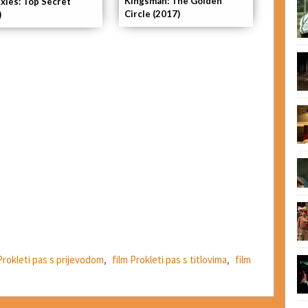
Kingsman: The Golden
ixies: Top Secret
Circle (2017)
)
Prokleti pas s prijevodom
,
film Prokleti pas s titlovima
,
film