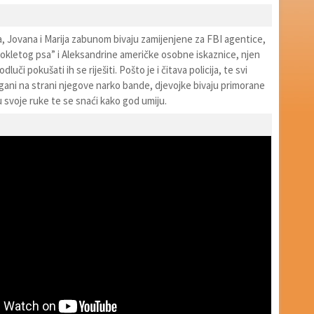
, Jovana i Marija zabunom bivaju zamijenjene za FBI agentice,
okletog psa” i Aleksandrine američke osobne iskaznice, njen
luči pokušati ih se riješiti. Pošto je i čitava policija, te svi
rgani na strani njegove narko bande, djevojke bivaju primorane
u svoje ruke te se snaći kako god umiju.