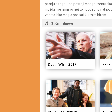
pažnju s toga – ne postoji mnogo trenutaka 
možda nije izmislio nešto novo i originalno, o
veoma lako mogla postati kultnim hitom.
Slični filmovi
Reven
Death Wish (2017)