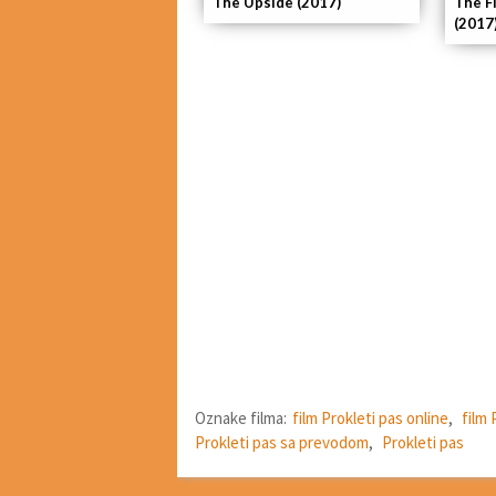
The Upside (2017)
The F
(2017
Oznake filma:
film Prokleti pas online
,
film 
Prokleti pas sa prevodom
,
Prokleti pas