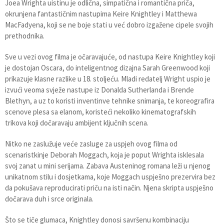
Joea Wrighta uistinu je odlična, simpatična i romantična priča,
okrunjena fantastičnim nastupima Keire Knightley i Matthewa
MacFadyena, koji se ne boje stati u već dobro izgažene cipele svojih
prethodnika.
Sve u vezi ovog filma je očaravajuće, od nastupa Keire Knightley koji
je dostojan Oscara, do inteligentnog dizajna Sarah Greenwood koji
prikazuje klasne razlike u 18. stoljeću. Mladi redatelj Wright uspio je
izvući veoma svježe nastupe iz Donalda Sutherlanda i Brende
Blethyn, a uz to koristi inventinve tehnike snimanja, te koreografira
scenove plesa sa elanom, koristeći nekoliko kinematografskih
trikova koji dočaravaju ambijent ključnih scena.
Nitko ne zaslužuje veće zasluge za uspjeh ovog filma od
scenaristkinje Deborah Moggach, koja je poput Wrighta isklesala
svoj zanat u mini serijama. Zabava Austeninog romana leži u njenog
unikatnom stilu i dosjetkama, koje Moggach uspješno prezervira bez
da pokušava reproducirati priču na isti način. Njena skripta uspješno
dočarava duh i srce originala.
Što se tiče glumaca, Knightley donosi savršenu kombinaciju