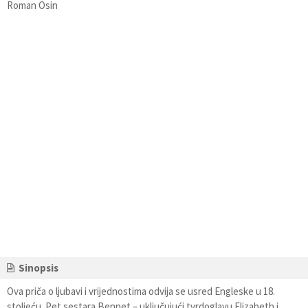
Roman Osin
Sinopsis
Ova priča o ljubavi i vrijednostima odvija se usred Engleske u 18.
stoljeću. Pet sestara Bennet – uključujući tvrdoglavu Elizabeth i