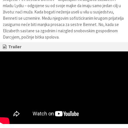
mladu Lydiu – odgojene su od svoje majke da imaju samo jedan cilj u
životu: naći muža. Kada bogati neženja useli u vilu u susjedstvu,
Benneti se uznemire. Među njegovim sofisticiranim krugom prijatelja
zasigurno neće biti manjka prosaca za sestre Bennet. No, kada se
Elizabeth sastane sa zgodnim i naizgled snobovskim gospodinom
Darcyjem, počinje bitka spolova.
Trailer