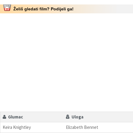
Želiš gledati film? Podijeli ga!
Glumac
Uloga
Keira Knightley
Elizabeth Bennet