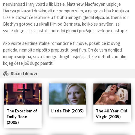
neovisnosti i ranjivosti u lik Lizzie. Matthew Macfadyen uspio je
Darcya prikazati drskim, ali ne pompuoznim, a njegova tiha žudnja za
Lizzie izazvat će leptiriće u trbuhu mnogih gledateljica. Sutherland i
Blethyn gotovo su ukrali film od Benneta, koliko su savršeni za
svoje uloge, a i svi ostali sporedni glumci pružaju savršene nastupe.
Ako volite sentimentalne romantične filmove, posebice iz ovog
perioda, nemojte nipošto propustiti ovaj film. On će vam donijeti
mnogo smijeha, suza i mnogo drugih osjećaja, te je definitivno film
kojeg ćete još dugo pamtiti.
Slični filmovi
The Exorcism of
Little Fish (2005)
The 40-Year-Old
Emily Rose
Virgin (2005)
(2005)