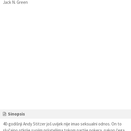
Jack N. Green
Sinopsis
40-godišnji Andy Stitzer još uvijek nije imao seksualni odnos. On to
slučajno otkrije svojim prijateljima tokom partije pokera, nakon čega