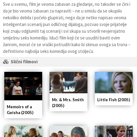
Sve u svemu, film je veoma zabavan za gledanje, no također se čini i
da je bio veoma zabavan za napraviti – ne u smislu da se okupilo
nekoliko debila i počelo glupirati, nego da je netko napisao veoma
inteligentan scenarij pun odličnog dijaloga, pozvao svoje prijatelje
koji znaju odglumiti taj scenarij i svi skupa su stvorili nevjerojatno
smiješnu seks komediju. Idući film koji će se usuditi baviti ovim
žanrom, morat će se vraški potruditi kako bi skinuo ovoga sa trona –
definitivno najbolja seks komedija ovog stoljeća.
Slični filmovi
Mr. & Mrs. Smith
Little Fish (2005)
(2005)
Memoirs of a
Geisha (2005)