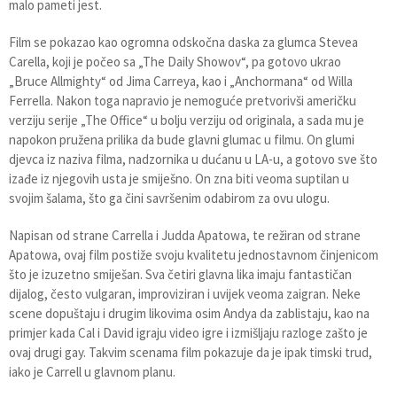
malo pameti jest.
Film se pokazao kao ogromna odskočna daska za glumca Stevea
Carella, koji je počeo sa „The Daily Showov“, pa gotovo ukrao
„Bruce Allmighty“ od Jima Carreya, kao i „Anchormana“ od Willa
Ferrella. Nakon toga napravio je nemoguće pretvorivši američku
verziju serije „The Office“ u bolju verziju od originala, a sada mu je
napokon pružena prilika da bude glavni glumac u filmu. On glumi
djevca iz naziva filma, nadzornika u dućanu u LA-u, a gotovo sve što
izađe iz njegovih usta je smiješno. On zna biti veoma suptilan u
svojim šalama, što ga čini savršenim odabirom za ovu ulogu.
Napisan od strane Carrella i Judda Apatowa, te režiran od strane
Apatowa, ovaj film postiže svoju kvalitetu jednostavnom činjenicom
što je izuzetno smiješan. Sva četiri glavna lika imaju fantastičan
dijalog, često vulgaran, improviziran i uvijek veoma zaigran. Neke
scene dopuštaju i drugim likovima osim Andya da zablistaju, kao na
primjer kada Cal i David igraju video igre i izmišljaju razloge zašto je
ovaj drugi gay. Takvim scenama film pokazuje da je ipak timski trud,
iako je Carrell u glavnom planu.