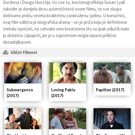
Gordona i Douga Husztija. Uz sve to, kostimografkinja Susan Lyall
također je donijela dozu autentičnosti ovom filmu, te sve skupa
dobivamo jednu veoma kvalitetnu zaokruženu cjelinu. U konačnici,
ovaj film odlična je biografska drama – on je priča koju je definitivno
trebalo ispričati, no zahvalni smo kreatorima što su ipak odlučili malo
ju dodatno zapapriti, jer je u suprotnom mogla ispasti prilično
dosadnjikavom.
Slični filmovi
Submergence
Loving Pablo
Papillon (2017)
(2017)
(2017)