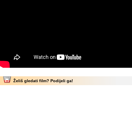
Želiš gledati film? Podijeli ga!