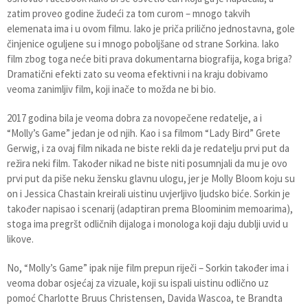
zatim proveo godine žudeći za tom curom – mnogo takvih
elemenata ima i u ovom filmu. Iako je priča prilično jednostavna, gole
činjenice oguljene su i mnogo poboljšane od strane Sorkina. Iako
film zbog toga neće biti prava dokumentarna biografija, koga briga?
Dramatični efekti zato su veoma efektivni i na kraju dobivamo
veoma zanimljiv film, koji inače to možda ne bi bio.
2017 godina bila je veoma dobra za novopečene redatelje, a i
“Molly’s Game” jedan je od njih. Kao i sa filmom “Lady Bird” Grete
Gerwig, i za ovaj film nikada ne biste rekli da je redatelju prvi put da
režira neki film. Također nikad ne biste niti posumnjali da mu je ovo
prvi put da piše neku žensku glavnu ulogu, jer je Molly Bloom koju su
on i Jessica Chastain kreirali uistinu uvjerljivo ljudsko biće. Sorkin je
također napisao i scenarij (adaptiran prema Bloominim memoarima),
stoga ima pregršt odličnih dijaloga i monologa koji daju dublji uvid u
likove.
No, “Molly’s Game” ipak nije film prepun riječi – Sorkin također ima i
veoma dobar osjećaj za vizuale, koji su ispali uistinu odlično uz
pomoć Charlotte Bruus Christensen, Davida Wascoa, te Brandta