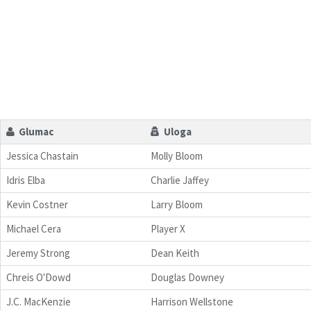
Glumac
Uloga
Jessica Chastain
Molly Bloom
Idris Elba
Charlie Jaffey
Kevin Costner
Larry Bloom
Michael Cera
Player X
Jeremy Strong
Dean Keith
Chreis O'Dowd
Douglas Downey
J.C. MacKenzie
Harrison Wellstone