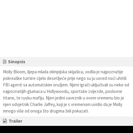
Sinopsis
Molly Bloom, lijepa mlada olimpijska skijašica, vodila je najpoznatije
pokreaške turnire cijelo desetljeće prije nego su ju usred noći uhitili
FBI agenti sa automatskim oružjem. Njeni igrači uključivali su neke od
najpoznatijih glumaca u Hollywoodu, sportske zvijezde, poslovne
titane, te rusku mafiju. Njen jedini saveznik u ovom vremenu bio je
njen odvjetnik Charlie Jaffey, koji je s vremenom uvidio da je Molly
mnogo više od onoga što drugima želi pokazati.
Trailer