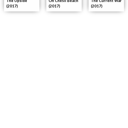
The Upside
On Chesil Beach
The Current War
(2017)
(2017)
(2017)