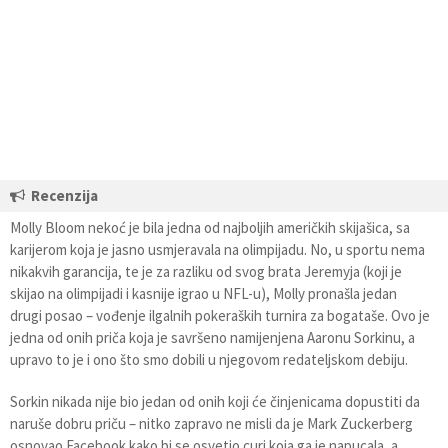
Recenzija
Molly Bloom nekoć je bila jedna od najboljih američkih skijašica, sa
karijerom koja je jasno usmjeravala na olimpijadu. No, u sportu nema
nikakvih garancija, te je za razliku od svog brata Jeremyja (koji je
skijao na olimpijadi i kasnije igrao u NFL-u), Molly pronašla jedan
drugi posao – vođenje ilgalnih pokeraških turnira za bogataše. Ovo je
jedna od onih priča koja je savršeno namijenjena Aaronu Sorkinu, a
upravo to je i ono što smo dobili u njegovom redateljskom debiju.
Sorkin nikada nije bio jedan od onih koji će činjenicama dopustiti da
naruše dobru priču – nitko zapravo ne misli da je Mark Zuckerberg
osnovao Facebook kako bi se osvetio curi koja ga je napucala, a