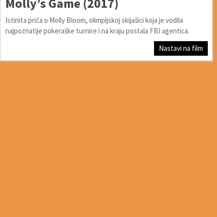
Molly’s Game (2017)
Istinita priča o Molly Bloom, olimpijskoj skijašici koja je vodila
najpoznatije pokeraške turnire i na kraju postala FBI agentica.
Nastavi na film