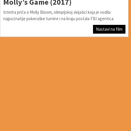
Molly’s Game (2017)
Istinita priča o Molly Bloom, olimpijskoj skijašici koja je vodila
najpoznatije pokeraške turnire i na kraju postala FBI agentica.
Nastavi na film