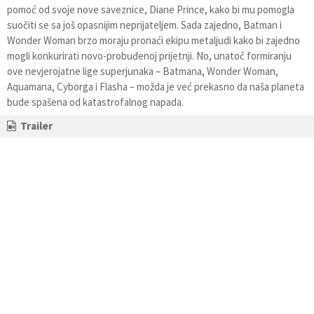
pomoć od svoje nove saveznice, Diane Prince, kako bi mu pomogla
suočiti se sa još opasnijim neprijateljem. Sada zajedno, Batman i
Wonder Woman brzo moraju pronaći ekipu metaljudi kako bi zajedno
mogli konkurirati novo-probuđenoj prijetnji. No, unatoč formiranju
ove nevjerojatne lige superjunaka – Batmana, Wonder Woman,
Aquamana, Cyborga i Flasha – možda je već prekasno da naša planeta
bude spašena od katastrofalnog napada.
Trailer