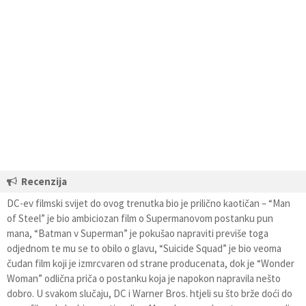
Recenzija
DC-ev filmski svijet do ovog trenutka bio je prilično kaotičan – “Man
of Steel” je bio ambiciozan film o Supermanovom postanku pun
mana, “Batman v Superman” je pokušao napraviti previše toga
odjednom te mu se to obilo o glavu, “Suicide Squad” je bio veoma
čudan film koji je izmrcvaren od strane producenata, dok je “Wonder
Woman” odlična priča o postanku koja je napokon napravila nešto
dobro. U svakom slučaju, DC i Warner Bros. htjeli su što brže doći do