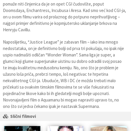
pomaže niti činjenica da je on opet CGI čudovište, poput
Doomsdaya, Enchantress, Incubusa i Aresa. Kad smo već kod CGI-ja,
on u ovom filmu varira od prolaznog do potpuno neprihvatljivog –
najgori primjer definitivno je kopmjutersko uklanjanje brkova na
Henryju Cavillu.
Naposlijetku, “Justice League” je zabavan film – iako ima mnogo
nedostataka, on je definitivno bolji od prva tri pokušaja, no ipak nije
uspio nadmašiti odličan “Wonder Woman”. Sama liga je super, a
glumci koji glume superjunake uistinu su dobro odradili svoj posao
te imaju kvalitetnu međusobnu kemiju. No, ono što je problem je
užasno loša priča, prebrzi tempo, loš negativac te hrpetina
nekvalitetnog CGI-ja. Ubuduće, WB i DC će možda trebati malo
pričekati sa ovakvim timskim filmovima te se više fokusirati na
pojedinačne likove kako bi ih gledatelji mogli bolje upoznati.
Novonajavljeni film o Aquamanu bi mogao napraviti upravo to, no
ono što svi jedva čekamo ipak je nastavak Supermana.
Slični filmovi