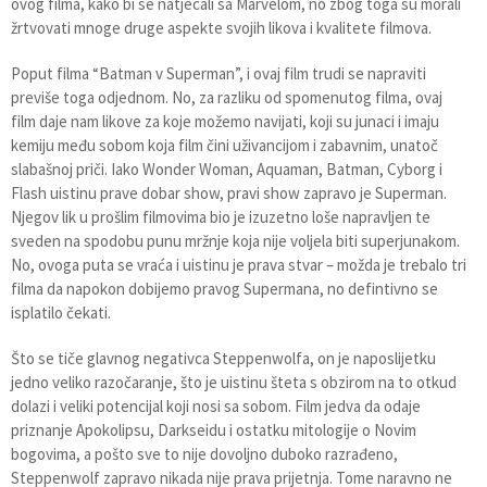
ovog filma, kako bi se natjecali sa Marvelom, no zbog toga su morali
žrtvovati mnoge druge aspekte svojih likova i kvalitete filmova.
Poput filma “Batman v Superman”, i ovaj film trudi se napraviti
previše toga odjednom. No, za razliku od spomenutog filma, ovaj
film daje nam likove za koje možemo navijati, koji su junaci i imaju
kemiju među sobom koja film čini uživancijom i zabavnim, unatoč
slabašnoj priči. Iako Wonder Woman, Aquaman, Batman, Cyborg i
Flash uistinu prave dobar show, pravi show zapravo je Superman.
Njegov lik u prošlim filmovima bio je izuzetno loše napravljen te
sveden na spodobu punu mržnje koja nije voljela biti superjunakom.
No, ovoga puta se vraća i uistinu je prava stvar – možda je trebalo tri
filma da napokon dobijemo pravog Supermana, no defintivno se
isplatilo čekati.
Što se tiče glavnog negativca Steppenwolfa, on je naposlijetku
jedno veliko razočaranje, što je uistinu šteta s obzirom na to otkud
dolazi i veliki potencijal koji nosi sa sobom. Film jedva da odaje
priznanje Apokolipsu, Darkseidu i ostatku mitologije o Novim
bogovima, a pošto sve to nije dovoljno duboko razrađeno,
Steppenwolf zapravo nikada nije prava prijetnja. Tome naravno ne