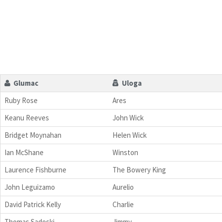
Glumac
Uloga
Ruby Rose
Ares
Keanu Reeves
John Wick
Bridget Moynahan
Helen Wick
Ian McShane
Winston
Laurence Fishburne
The Bowery King
John Leguizamo
Aurelio
David Patrick Kelly
Charlie
Thomas Sadoski
Jimmy