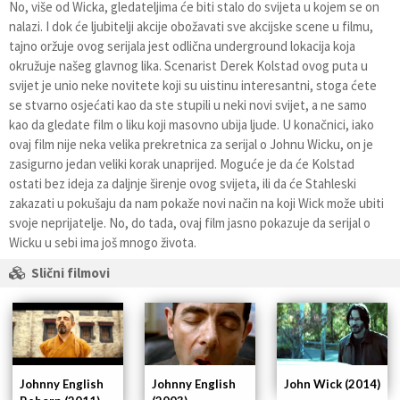
No, više od Wicka, gledateljima će biti stalo do svijeta u kojem se on
nalazi. I dok će ljubitelji akcije obožavati sve akcijske scene u filmu,
tajno oržuje ovog serijala jest odlična underground lokacija koja
okružuje našeg glavnog lika. Scenarist Derek Kolstad ovog puta u
svijet je unio neke novitete koji su uistinu interesantni, stoga ćete
se stvarno osjećati kao da ste stupili u neki novi svijet, a ne samo
kao da gledate film o liku koji masovno ubija ljude. U konačnici, iako
ovaj film nije neka velika prekretnica za serijal o Johnu Wicku, on je
zasigurno jedan veliki korak unaprijed. Moguće je da će Kolstad
ostati bez ideja za daljnje širenje ovog svijeta, ili da će Stahleski
zakazati u pokušaju da nam pokaže novi način na koji Wick može ubiti
svoje neprijatelje. No, do tada, ovaj film jasno pokazuje da serijal o
Wicku u sebi ima još mnogo života.
Slični filmovi
Johnny English
John Wick (2014)
Johnny English