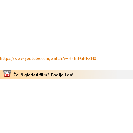
https://www.youtube.com/watch?v=HFtnFGHPZH0
Želiš gledati film? Podijeli ga!