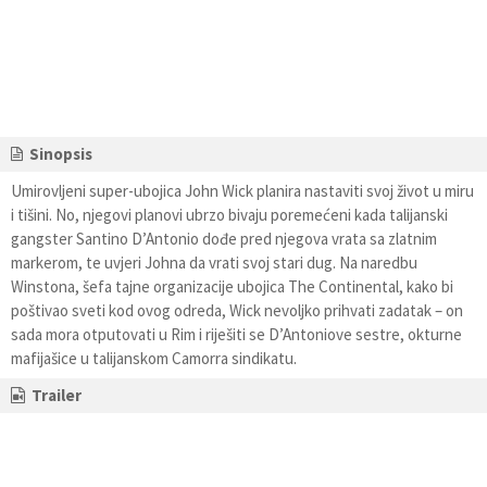
Sinopsis
Umirovljeni super-ubojica John Wick planira nastaviti svoj život u miru
i tišini. No, njegovi planovi ubrzo bivaju poremećeni kada talijanski
gangster Santino D’Antonio dođe pred njegova vrata sa zlatnim
markerom, te uvjeri Johna da vrati svoj stari dug. Na naredbu
Winstona, šefa tajne organizacije ubojica The Continental, kako bi
poštivao sveti kod ovog odreda, Wick nevoljko prihvati zadatak – on
sada mora otputovati u Rim i riješiti se D’Antoniove sestre, okturne
mafijašice u talijanskom Camorra sindikatu.
Trailer