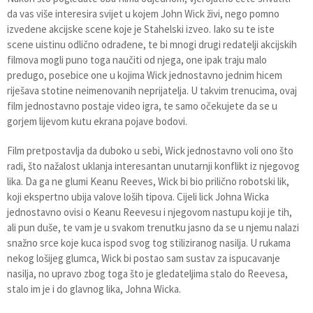
da vas više interesira svijet u kojem John Wick živi, nego pomno
izvedene akcijske scene koje je Stahelski izveo. Iako su te iste
scene uistinu odlično odrađene, te bi mnogi drugi redatelji akcijskih
filmova mogli puno toga naučiti od njega, one ipak traju malo
predugo, posebice one u kojima Wick jednostavno jednim hicem
riješava stotine neimenovanih neprijatelja. U takvim trenucima, ovaj
film jednostavno postaje video igra, te samo očekujete da se u
gorjem lijevom kutu ekrana pojave bodovi.
Film pretpostavlja da duboko u sebi, Wick jednostavno voli ono što
radi, što nažalost uklanja interesantan unutarnji konflikt iz njegovog
lika. Da ga ne glumi Keanu Reeves, Wick bi bio prilično robotski lik,
koji ekspertno ubija valove loših tipova. Cijeli lick Johna Wicka
jednostavno ovisi o Keanu Reevesu i njegovom nastupu koji je tih,
ali pun duše, te vam je u svakom trenutku jasno da se u njemu nalazi
snažno srce koje kuca ispod svog tog stiliziranog nasilja. U rukama
nekog lošijeg glumca, Wick bi postao sam sustav za ispucavanje
nasilja, no upravo zbog toga što je gledateljima stalo do Reevesa,
stalo im je i do glavnog lika, Johna Wicka.