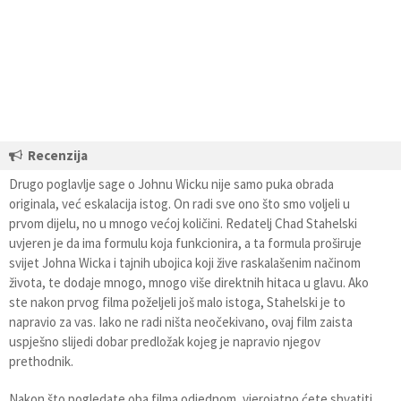
Recenzija
Drugo poglavlje sage o Johnu Wicku nije samo puka obrada
originala, već eskalacija istog. On radi sve ono što smo voljeli u
prvom dijelu, no u mnogo većoj količini. Redatelj Chad Stahelski
uvjeren je da ima formulu koja funkcionira, a ta formula proširuje
svijet Johna Wicka i tajnih ubojica koji žive raskalašenim načinom
života, te dodaje mnogo, mnogo više direktnih hitaca u glavu. Ako
ste nakon prvog filma poželjeli još malo istoga, Stahelski je to
napravio za vas. Iako ne radi ništa neočekivano, ovaj film zaista
uspješno slijedi dobar predložak kojeg je napravio njegov
prethodnik.
Nakon što pogledate oba filma odjednom, vjerojatno ćete shvatiti