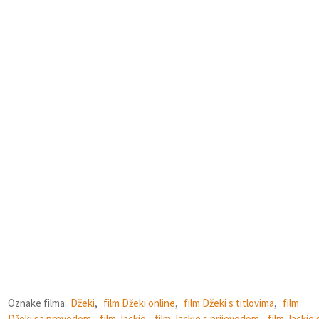
Oznake filma:
Džeki
,
film Džeki online
,
film Džeki s titlovima
,
film
Džeki sa prevodom
,
film Jackie
,
film Jackie s prijevodom
,
film Jackie 