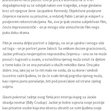
događajima koji su se odvijali nakon ove tragedije, a koje gledamo
kroz oči njegove žene Jacqueline Kennedy. Objektivne povijesne
činjenice naravno su prisutne, a redatelj Pablo Larrain je eskpert u
povijesnim rekonstrukcijama. No, ovo je ipak veoma subjektivan film,
često impresionistički – on je mnogo više atmosferski film nego
puka doku-drama.
Film je veoma dirljivi portret o žaljenju, no on je ujedno i mnogo više
od toga – on je portret javne žalosti. Sa velikom dozom gracioznosti,
Jackie prihvaća nevjerojatno nepravednu činjenicu – ona se ne može
povući i tugovati u osami, a ostavština njenog muža ovisit će djelom
o tome kako će se ona ponašati u idućih nekoliko dana. Ona jako
dobro zna, iako joj se to niti malo ne sviđa, da su ikone i simboli
izuzetno važni ljudima, te da će svaki detalj pogreba njenog muža,
kao i njeno javno ponašanje, biti pod povećalom od strane cijelog
svijeta.
Glavni pokretač radnje ovog fimla jest intervju kojeg sa Jackie
obavlja novinar (Billy Crudup). Jackie je bolno svjesna svoje pozicije
kao privatne osobe koja ima obvezu obratiti se svim ljudima svoje