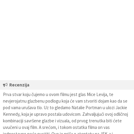
Recenzija
Prva stvar koju čujemo u ovom filmu jest glas Mice Levija, te
nevjerojatnu glazbenu podlogu koja će vam stvoriti dojam kao da se
pod vama urušava tlo. Uz to gledamo Natalie Portman u ulozi Jackie
Kennedy, koja je upravo postala udovicom. Zahvaljujući ovoj odličnoj
kombinaciji savršene glazbe i vizuala, od prvog trenutka biti ćete
uvučeni u ovaj film. A srećom, i tokom ostatka filma on vas
jednostavno neće pustiti. Ovo je priča o atentatu na JFK-a i