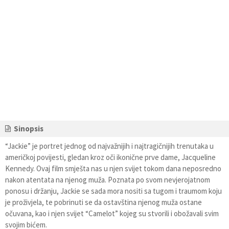
Sinopsis
“Jackie” je portret jednog od najvažnijih i najtragičnijih trenutaka u
američkoj povijesti, gledan kroz oči ikonične prve dame, Jacqueline
Kennedy. Ovaj film smješta nas u njen svijet tokom dana neposredno
nakon atentata na njenog muža. Poznata po svom nevjerojatnom
ponosu i držanju, Jackie se sada mora nositi sa tugom i traumom koju
je proživjela, te pobrinuti se da ostavština njenog muža ostane
očuvana, kao i njen svijet “Camelot” kojeg su stvorili i obožavali svim
svojim bićem.