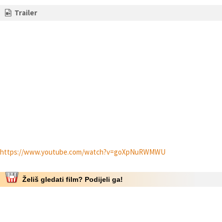
Trailer
https://www.youtube.com/watch?v=goXpNuRWMWU
Želiš gledati film? Podijeli ga!