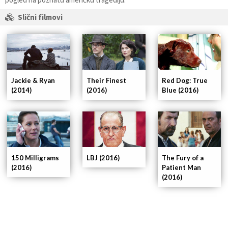
Slični filmovi
Jackie & Ryan
Their Finest
Red Dog: True
(2014)
(2016)
Blue (2016)
150 Milligrams
LBJ (2016)
The Fury of a
(2016)
Patient Man
(2016)