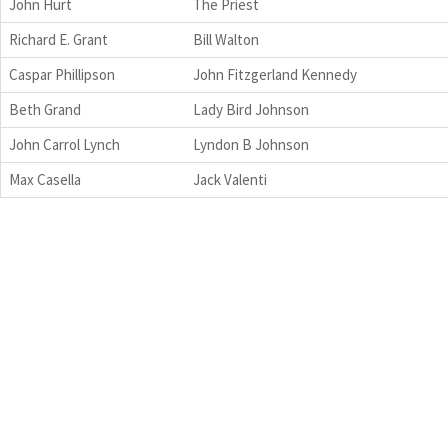
John Hurt
The Priest
Richard E. Grant
Bill Walton
Caspar Phillipson
John Fitzgerland Kennedy
Beth Grand
Lady Bird Johnson
John Carrol Lynch
Lyndon B Johnson
Max Casella
Jack Valenti