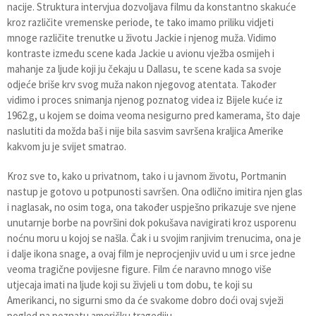
nacije. Struktura intervjua dozvoljava filmu da konstantno skakuće
kroz različite vremenske periode, te tako imamo priliku vidjeti
mnoge različite trenutke u životu Jackie i njenog muža. Vidimo
kontraste između scene kada Jackie u avionu vježba osmijeh i
mahanje za ljude koji ju čekaju u Dallasu, te scene kada sa svoje
odjeće briše krv svog muža nakon njegovog atentata. Također
vidimo i proces snimanja njenog poznatog videa iz Bijele kuće iz
1962.g, u kojem se doima veoma nesigurno pred kamerama, što daje
naslutiti da možda baš i nije bila sasvim savršena kraljica Amerike
kakvom ju je svijet smatrao.
Kroz sve to, kako u privatnom, tako i u javnom životu, Portmanin
nastup je gotovo u potpunosti savršen. Ona odlično imitira njen glas
i naglasak, no osim toga, ona također uspješno prikazuje sve njene
unutarnje borbe na površini dok pokušava navigirati kroz usporenu
noćnu moru u kojoj se našla. Čak i u svojim ranjivim trenucima, ona je
i dalje ikona snage, a ovaj film je neprocjenjiv uvid u um i srce jedne
veoma tragične povijesne figure. Film će naravno mnogo više
utjecaja imati na ljude koji su živjeli u tom dobu, te koji su
Amerikanci, no sigurni smo da će svakome dobro doći ovaj svježi
pogled na poznatu američku tragediju.