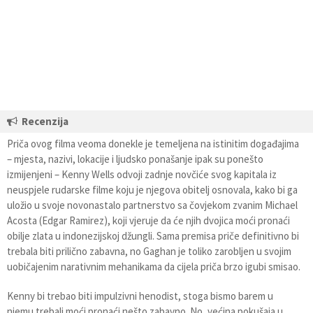
Recenzija
Priča ovog filma veoma donekle je temeljena na istinitim događajima
– mjesta, nazivi, lokacije i ljudsko ponašanje ipak su ponešto
izmijenjeni – Kenny Wells odvoji zadnje novčiće svog kapitala iz
neuspjele rudarske filme koju je njegova obitelj osnovala, kako bi ga
uložio u svoje novonastalo partnerstvo sa čovjekom zvanim Michael
Acosta (Edgar Ramirez), koji vjeruje da će njih dvojica moći pronaći
obilje zlata u indonezijskoj džungli. Sama premisa priče definitivno bi
trebala biti prilično zabavna, no Gaghan je toliko zarobljen u svojim
uobičajenim narativnim mehanikama da cijela priča brzo igubi smisao.
Kenny bi trebao biti impulzivni henodist, stoga bismo barem u
njemu trebali moći pronaći nešto zabavno. No, većina pokušaja u