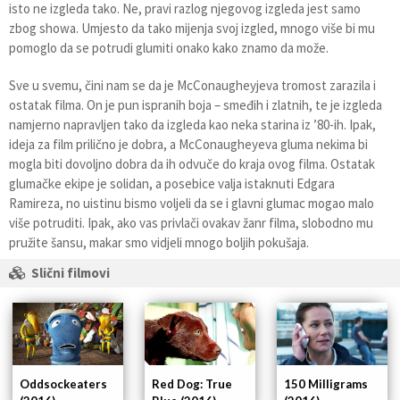
isto ne izgleda tako. Ne, pravi razlog njegovog izgleda jest samo
zbog showa. Umjesto da tako mijenja svoj izgled, mnogo više bi mu
pomoglo da se potrudi glumiti onako kako znamo da može.
Sve u svemu, čini nam se da je McConaugheyjeva tromost zarazila i
ostatak filma. On je pun ispranih boja – smeđih i zlatnih, te je izgleda
namjerno napravljen tako da izgleda kao neka starina iz ’80-ih. Ipak,
ideja za film prilično je dobra, a McConaugheyeva gluma nekima bi
mogla biti dovoljno dobra da ih odvuče do kraja ovog filma. Ostatak
glumačke ekipe je solidan, a posebice valja istaknuti Edgara
Ramireza, no uistinu bismo voljeli da se i glavni glumac mogao malo
više potruditi. Ipak, ako vas privlači ovakav žanr filma, slobodno mu
pružite šansu, makar smo vidjeli mnogo boljih pokušaja.
Slični filmovi
Oddsockeaters
Red Dog: True
150 Milligrams