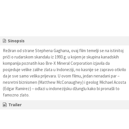
Sinopsis
Režiran od strane Stephena Gaghana, ovaj film temelji se na istinitoj
priči o rudarskom skandalu iz 1993.g. u kojem je skupina kanadskih
kompanija poznatih kao Bre-X Mineral Corporation izjavila da
posjeduje velike zalihe zlata u Indoneziji, no kasnije se zapravo otkrilo
da je sve samo velika prijevara. U ovom filmu, jedan nenadani par –
nesretni biznismen (Matthew McConaughey) i geolog Michael Acosta
(Edgar Ramirez) – odlazi u indonezijsku džunglu kako bi pronašli to
famozno zlato.
Trailer