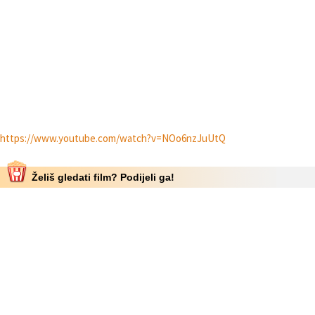
https://www.youtube.com/watch?v=NOo6nzJuUtQ
Želiš gledati film? Podijeli ga!