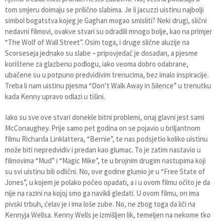
tom smjeru doimaju se prilično slabima. Je li jacuzzi uistinu najbolji
simbol bogatstva kojeg je Gaghan mogao smisliti? Neki drugi, slični
nedavni filmovi, ovakve stvari su odradili mnogo bolje, kao na primjer
“The Wolf of Wall Street”. Osim toga, i druge slične aluzije na
Scorseseja jednako su slabe – pripovjedač je dosadan, a pjesme
korištene za glazbenu podlogu, iako veoma dobro odabrane,
ubačene su u potpuno predvidivim trenucima, bez imalo inspiracije.
Treba li nam uistinu pjesma “Don’t Walk Away in Silence” u trenutku
kada Kenny upravo odlazi u tišini.
Iako su sve ove stvari donekle bitni problemi, onaj glavni jest sami
McConaughey. Prije samo pet godina on se pojavio u briljantnom
filmu Richarda Linklattera, “Bernie”, te nas podsjetio koliko uistinu
može biti nepredvidiv i predan kao glumac. To je zatim nastavio u
filmovima “Mud” i “Magic Mike”, te u brojnim drugim nastupima koji
su svi uistinu bili odlični. No, ove godine glumio je u “Free State of
Jones”, u kojem je polako počeo opadati, a i u ovom filmu očito je da
nije na razini na kojoj smo ga navikli gledati. U ovom filmu, on ima
pivski trbuh, ćelav je i ima loše zube. No, ne zbog toga da liči na
Kennyja Wellsa. Kenny Wells je izmišljen lik, temeljen na nekome tko