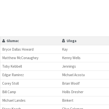
Glumac
Uloga
Bryce Dallas Howard
Kay
Matthew McConaughey
Kenny Wells
Toby Kebbell
Jennings
Edgar Ramirez
Michael Acosta
Corey Stoll
Brian Woolf
Bill Camp
Hollis Dresher
Michael Landes
Binkert
Stacy Keach
Clive Coleman