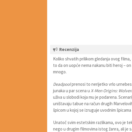
Recenzija
Koliko shvatih prilikom gledanja ovog filma,
to da on uopće nema nakanu biti heroj – on z
mnogo.
Deadpool
prenosi to nerijetko vrlo urnebes
junaka u par scena u
X-Men Origins: Wolver
uživa u slobodi koja mu je podarena. Scenari
uništavaju tabue na račun drugih Marvelovih
špicom u kojoj se izruguje uvodnim špicama 
Unatoč svim estetskim razlikama, ovo je tek 
nego u drugim filmovima istog žanra, ali je s