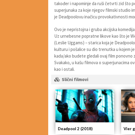
također i napominje da ruši četvrti zid što
superjunaka za koje njegov filmski studio ima
je Deadpoolovu inačicu provokativnosti mor
Ovo je nepristojna i gruba akcijska komedija 
Uz urnebesne popratne likove kao što je Wease
(Leslie Uggams) – starica koja je Deadpool
kulturu i pošalice su dio trenutka u kojem je
kada/ako budete gledali ovaj film ponovno za
Svakako, u kašu filmova o superjunacima ovo
kao i ostali.
Slični filmovi
Deadpool 2 (2018)
Vier 