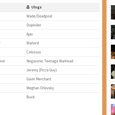
Uloga
Wade/Deadpool
Dopinder
Ajax
r
Warlord
Colossus
and
Negasonic Teenage Warhead
Jeremy (Pizza Guy)
Gavin Merchant
Meghan Orlovsky
Buck