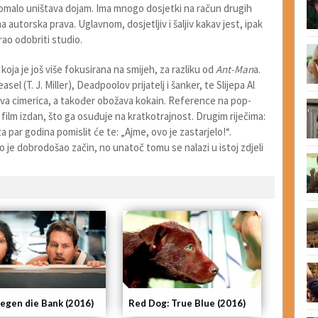
 pomalo uništava dojam. Ima mnogo dosjetki na račun drugih
 autorska prava. Uglavnom, dosjetljiv i šaljiv kakav jest, ipak
ao odobriti studio.
koja je još više fokusirana na smijeh, za razliku od
Ant-Man
a.
l (T. J. Miller), Deadpoolov prijatelj i šanker, te Slijepa Al
ova cimerica, a također obožava kokain. Reference na pop-
 film izdan, što ga osuđuje na kratkotrajnost. Drugim riječima:
 par godina pomislit će te: „Ajme, ovo je zastarjelo!“.
 je dobrodošao začin, no unatoč tomu se nalazi u istoj zdjeli
gegen die Bank (2016)
Red Dog: True Blue (2016)