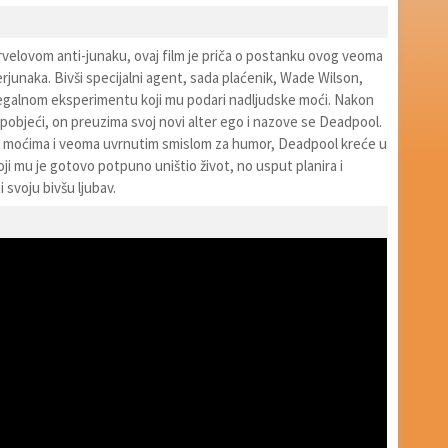
velovom anti-junaku, ovaj film je priča o postanku ovog veoma
junaka. Bivši specijalni agent, sada plaćenik, Wade Wilson,
legalnom eksperimentu koji mu podari nadljudske moći. Nakon
 pobjeći, on preuzima svoj novi alter ego i nazove se Deadpool.
 moćima i veoma uvrnutim smislom za humor, Deadpool kreće u
oji mu je gotovo potpuno uništio život, no usput planira i
 svoju bivšu ljubav.