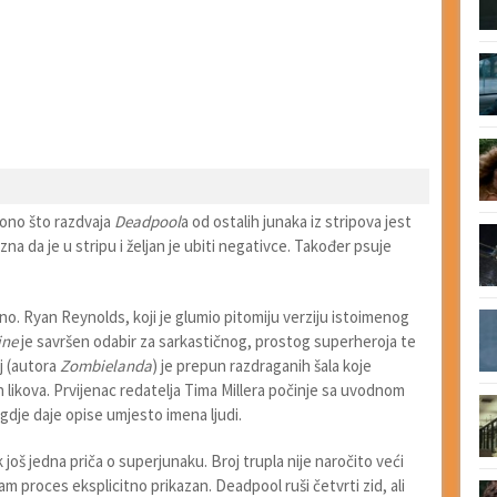
 ono što razdvaja
Deadpool
a od ostalih junaka iz stripova jest
na da je u stripu i željan je ubiti negativce. Također psuje
no. Ryan Reynolds, koji je glumio pitomiju verziju istoimenog
ine
je savršen odabir za sarkastičnog, prostog superheroja te
j (autora
Zombielanda
) je prepun razdraganih šala koje
 likova. Prvijenac redatelja Tima Millera počinje sa uvodnom
gdje daje opise umjesto imena ljudi.
još jedna priča o superjunaku. Broj trupla nije naročito veći
am proces eksplicitno prikazan. Deadpool ruši četvrti zid, ali