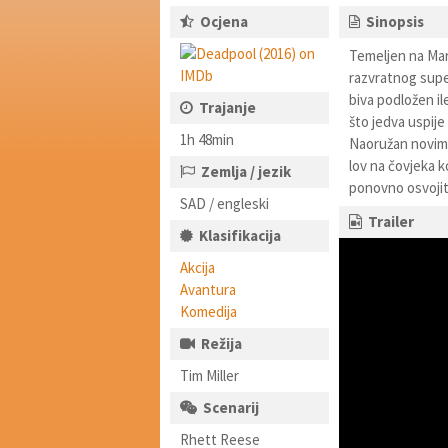
Ocjena
Sinopsis
Temeljen na Mar
razvratnog super
biva podložen i
Trajanje
što jedva uspije
1h 48min
Naoružan novim
lov na čovjeka k
Zemlja / jezik
ponovno osvojiti
SAD / engleski
Trailer
Klasifikacija
Akcija
Avantura
Komedija
Režija
Tim Miller
Scenarij
Rhett Reese