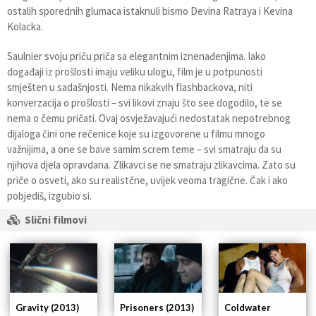
ostalih sporednih glumaca istaknuli bismo Devina Ratraya i Kevina
Kolacka.
Saulnier svoju priču priča sa elegantnim iznenađenjima. Iako
događaji iz prošlosti imaju veliku ulogu, film je u potpunosti
smješten u sadašnjosti. Nema nikakvih flashbackova, niti
konverzacija o prošlosti – svi likovi znaju što see dogodilo, te se
nema o čemu pričati. Ovaj osvježavajući nedostatak nepotrebnog
dijaloga čini one rečenice koje su izgovorene u filmu mnogo
važnijima, a one se bave samim screm teme – svi smatraju da su
njihova djela opravdana. Zlikavci se ne smatraju zlikavcima. Zato su
priče o osveti, ako su realistčne, uvijek veoma tragične. Čak i ako
pobjediš, izgubio si.
Slični filmovi
Coldwater
Gravity (2013)
Prisoners (2013)