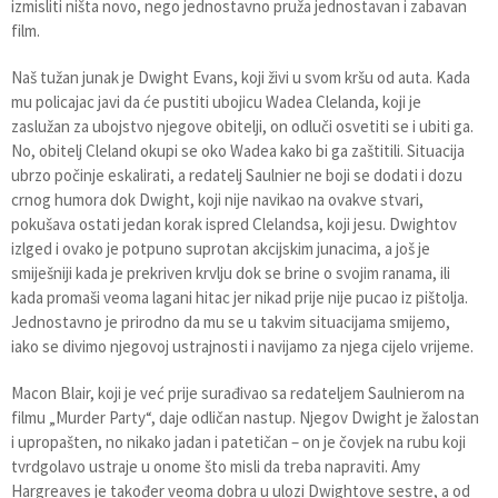
izmisliti ništa novo, nego jednostavno pruža jednostavan i zabavan
film.
Naš tužan junak je Dwight Evans, koji živi u svom kršu od auta. Kada
mu policajac javi da će pustiti ubojicu Wadea Clelanda, koji je
zaslužan za ubojstvo njegove obitelji, on odluči osvetiti se i ubiti ga.
No, obitelj Cleland okupi se oko Wadea kako bi ga zaštitili. Situacija
ubrzo počinje eskalirati, a redatelj Saulnier ne boji se dodati i dozu
crnog humora dok Dwight, koji nije navikao na ovakve stvari,
pokušava ostati jedan korak ispred Clelandsa, koji jesu. Dwightov
izlged i ovako je potpuno suprotan akcijskim junacima, a još je
smiješniji kada je prekriven krvlju dok se brine o svojim ranama, ili
kada promaši veoma lagani hitac jer nikad prije nije pucao iz pištolja.
Jednostavno je prirodno da mu se u takvim situacijama smijemo,
iako se divimo njegovoj ustrajnosti i navijamo za njega cijelo vrijeme.
Macon Blair, koji je već prije surađivao sa redateljem Saulnierom na
filmu „Murder Party“, daje odličan nastup. Njegov Dwight je žalostan
i upropašten, no nikako jadan i patetičan – on je čovjek na rubu koji
tvrdgolavo ustraje u onome što misli da treba napraviti. Amy
Hargreaves je također veoma dobra u ulozi Dwightove sestre, a od