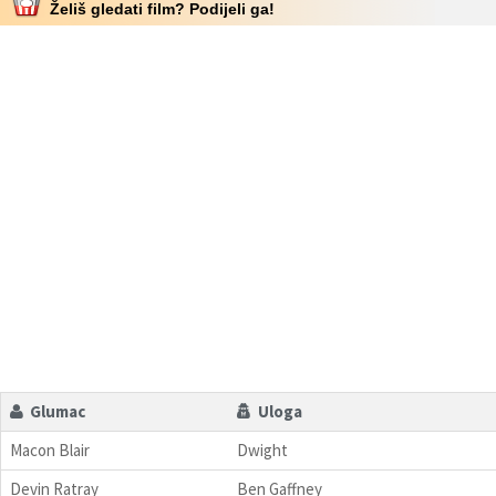
Želiš gledati film? Podijeli ga!
Glumac
Uloga
Macon Blair
Dwight
Devin Ratray
Ben Gaffney