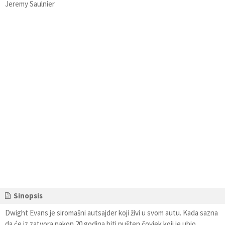
Jeremy Saulnier
Sinopsis
Dwight Evans je siromašni autsajder koji živi u svom autu. Kada sazna
da će iz zatvora nakon 20 godina biti pušten čovjek koji je ubio