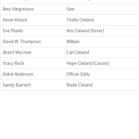
Amy Hargreaves
Sam
Kevin Kolack
Teddy Cleland
Eve Plumb
Kris Cleland (Sister)
David W. Thompson
William
Brent Werzner
Carl Cleland
Stacy Rock
Hope Cleland (Cousin)
Sidné Anderson
Officer Eddy
Sandy Barnett
Wade Cleland