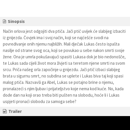
Sinopsis
Način orlova jest odgojiti dva ptiča. Jači ptič uvijek će slabijeg izbaciti
iz gnijezda. Čovjek ima i svoj način, koji se najćešće svodi na
povređivanje onih njemu najbližih. Mali dječak Lukas često ispašta
nasilje od strane svog oca, koji se povukao u sebe nakon smrti svoje
žene. Ona je umrla pokušavajući spasiti Lukasa dok je bio nedonošče,
te Lukas sada cijeli život mora živjeti sa teretom njene smrti na svom
srcu. Priča našeg orla započinje u gnijezdu. Jači ptič izbaci slabijeg
brata u sigurnu smrt, no subdina se uplete i Lukas biva taj koji spasi
malog ptiča. Nazvavši ga Abel, Lukas se potajno brine o njemu,
pronalazeći s njim ljubav i prijateljstvo koje nema kod kuće. No, kada
dođe dan na koji orao treba biti pušten na slobodu, hoće li i Lukas
uspjeti pronaći slobodu za samoga sebe?
Trailer