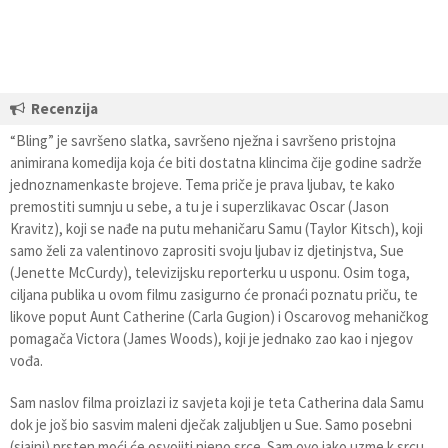
Recenzija
“Bling” je savršeno slatka, savršeno nježna i savršeno pristojna
animirana komedija koja će biti dostatna klincima čije godine sadrže
jednoznamenkaste brojeve. Tema priče je prava ljubav, te kako
premostiti sumnju u sebe, a tu je i superzlikavac Oscar (Jason
Kravitz), koji se nađe na putu mehaničaru Samu (Taylor Kitsch), koji
samo želi za valentinovo zaprositi svoju ljubav iz djetinjstva, Sue
(Jenette McCurdy), televizijsku reporterku u usponu. Osim toga,
ciljana publika u ovom filmu zasigurno će pronaći poznatu priču, te
likove poput Aunt Catherine (Carla Gugion) i Oscarovog mehaničkog
pomagača Victora (James Woods), koji je jednako zao kao i njegov
vođa.
Sam naslov filma proizlazi iz savjeta koji je teta Catherina dala Samu
dok je još bio sasvim maleni dječak zaljubljen u Sue. Samo posebni
(sjajni) prsten moći će osvojiti njeno srce. Sam ovo jako uzme k srcu,