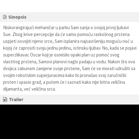
Sinopsis
Niskorangirajući mehaničar u parku Sam sanja o svojoj prvoj ljubavi
Sue. Zbog krive percepcije da će samo pomoću raskošnog prstena
uspjeti osvojiti njeno srce, Sam isplanira najsavršeniju moguću noć u
kojoj će zaprositi svoju jednu jedinu, istinsku ljubav. No, kada se pojavi
superzlikavac Oscar koji je osmislio opaki plan uz pomoć svog
vlastitog prstena, Samovi planovi naglo padaju u vodu. Nakon što ova
dvojica zabunom zamjene svoje prstene, Sam će se morati udružiti sa
svojim robotskim superjunacima kako bi pronašao svoj zaručnički
prsten i spasio grad, a putem će i saznati kako nije bitna veličina
dijamanta, već veličina srca.
Trailer