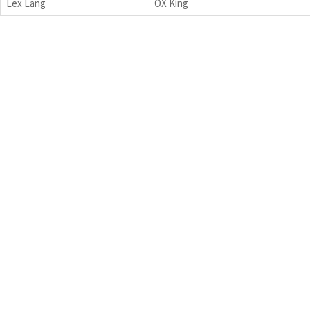
Lex Lang
OX King