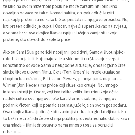
te iako na svom mizernom poslu ne može zaraditi niti približno
dovoljno novaca za takav komad nakita, on ipak odluči kupiti
najskuplji prsten samo kako bi Sue pristala na njegovu prosidbu. No,
isti prsten odlučio je kupiti i Oscar, najveći superzlikavac na svijetu,
a veoma brzo ova dvojica likova uspiju slučajno zamjeniti svoje
prstene, što dovodi do zapleta priče.
Ako su Sam i Sue generički nabrijani i pozitivni, Samovi životinjsko-
robotski prijatelji, koji imaju veliku sklonosti uništavanju svega i
konstantno dovode Sama u neugodne situacije, onda logično čine
slatke likove u ovom filmu. Okra (Tom Green) je intelektualac sa
ubojitim balončićima, Kit (Jason Mewes) je ninja-pauk-majmun, a
Wilmer (Jon Heder) ima prdce koji služe kao oružje. No, mnogo
interesantniji je Oscar, koji ima toliko veliku limuzinu koja očito
nadoknađuje sve njegove loše karakterne osobine, te njegov
podanik Victor, koji je pomalo zastrašujuće lojalan svom gospodaru.
Ova dvojica likova jedini će biti zanimljivi odraslim gledateljima, iako
to baš i ne znači da će se starija publika provesti jednako dobro kao i
ona mlađa – film jednostavno nema mnogo toga za ponuditi
odraslima.