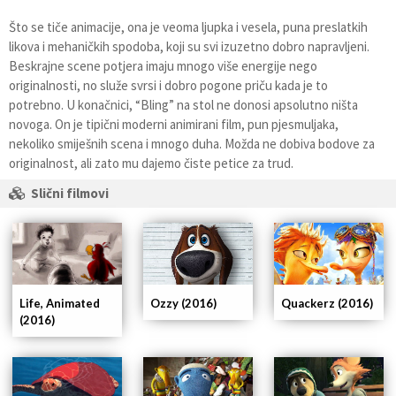
Što se tiče animacije, ona je veoma ljupka i vesela, puna preslatkih
likova i mehaničkih spodoba, koji su svi izuzetno dobro napravljeni.
Beskrajne scene potjera imaju mnogo više energije nego
originalnosti, no služe svrsi i dobro pogone priču kada je to
potrebno. U konačnici, “Bling” na stol ne donosi apsolutno ništa
novoga. On je tipični moderni animirani film, pun pjesmuljaka,
nekoliko smiješnih scena i mnogo duha. Možda ne dobiva bodove za
originalnost, ali zato mu dajemo čiste petice za trud.
Slični filmovi
Ozzy (2016)
Life, Animated
Quackerz (2016)
(2016)