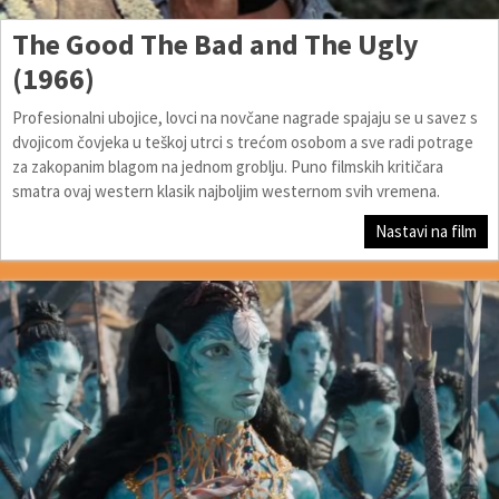
The Good The Bad and The Ugly
(1966)
Profesionalni ubojice, lovci na novčane nagrade spajaju se u savez s
dvojicom čovjeka u teškoj utrci s trećom osobom a sve radi potrage
za zakopanim blagom na jednom groblju. Puno filmskih kritičara
smatra ovaj western klasik najboljim westernom svih vremena.
Nastavi na film