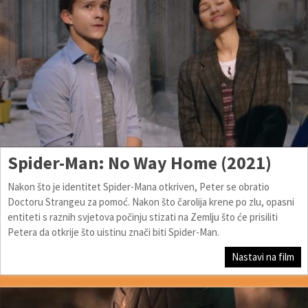
Spider-Man: No Way Home (2021)
Nakon što je identitet Spider-Mana otkriven, Peter se obratio
Doctoru Strangeu za pomoć. Nakon što čarolija krene po zlu, opasni
entiteti s raznih svjetova počinju stizati na Zemlju što će prisiliti
Petera da otkrije što uistinu znači biti Spider-Man.
Nastavi na film