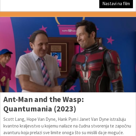
Nastavi na film
Ant-Man and the Wasp:
Quantumania (2023)
Scott Lang, Hope Van Dyne, Hank Pym i Janet Van Dyne istražuju
kvantno kraljevstvo u kojemu nailaze na čudna stvorenja te započnu
avanturu koja prelazi sve limite onoga što su mislili da je moguće.