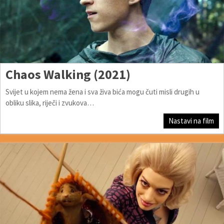
Chaos Walking (2021)
Svijet u kojem nema žena i sva živa bića mogu čuti misli drugih u
obliku slika, riječi i zvukova…
Nastavi na film