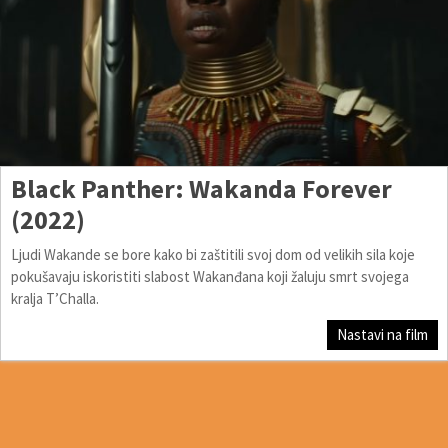
Black Panther: Wakanda Forever
(2022)
Ljudi Wakande se bore kako bi zaštitili svoj dom od velikih sila koje
pokušavaju iskoristiti slabost Wakanđana koji žaluju smrt svojega
kralja T’Challa.
Nastavi na film