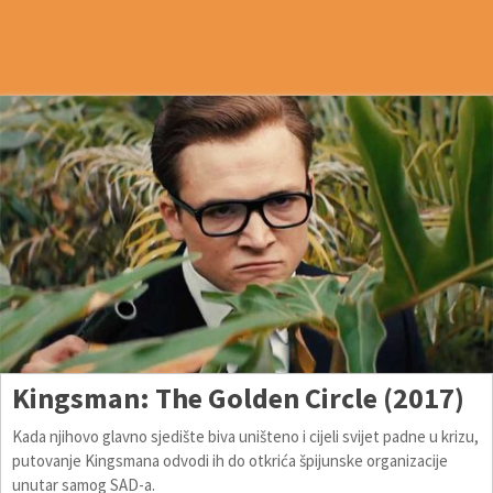
Kingsman: The Golden Circle (2017)
Kada njihovo glavno sjedište biva uništeno i cijeli svijet padne u krizu,
putovanje Kingsmana odvodi ih do otkrića špijunske organizacije
unutar samog SAD-a.