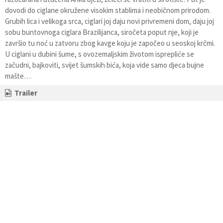
dovodi do ciglane okružene visokim stablima i neobičnom prirodom.
Grubih lica i velikoga srca, ciglari joj daju novi privremeni dom, daju joj
sobu buntovnoga ciglara Brazilijanca, siročeta poput nje, koji je
završio tu noć u zatvoru zbog kavge koju je započeo u seoskoj krčmi.
U ciglani u dubini šume, s ovozemaljskim životom isprepliće se
začudni, bajkoviti, svijet šumskih bića, koja vide samo djeca bujne
mašte…
Trailer