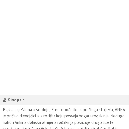
Sinopsis
Bajka smještena u srednjoj Europi početkom prošloga stoljeća, ANKA
je priča o djevojčici iz sirotišta koju posvaja bogata rođakinja. Nedugo
nakon Ankina dolaska otmjena rođakinja pokazuje drugo lice te
razočarana i utučena Anka bježi, želeći se vratiti u sirotište. Put je