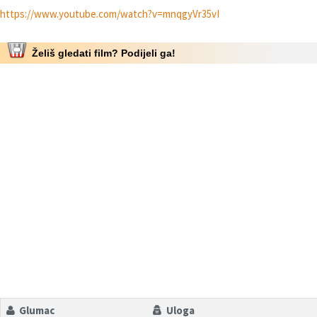
https://www.youtube.com/watch?v=mnqgyVr35vI
Želiš gledati film? Podijeli ga!
Glumac
Uloga