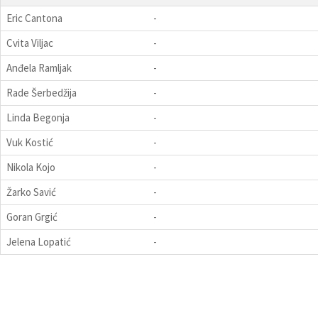
Eric Cantona
-
Cvita Viljac
-
Anđela Ramljak
-
Rade Šerbedžija
-
Linda Begonja
-
Vuk Kostić
-
Nikola Kojo
-
Žarko Savić
-
Goran Grgić
-
Jelena Lopatić
-