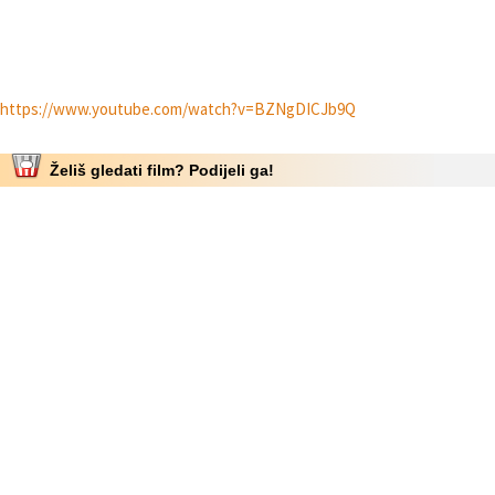
https://www.youtube.com/watch?v=BZNgDICJb9Q
Želiš gledati film? Podijeli ga!