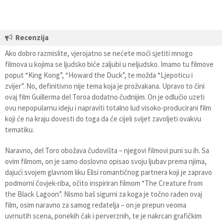
Recenzija
Ako dobro razmislite, vjerojatno se nećete moći sjetiti mnogo
filmova u kojima se ljudsko biće zaljubi u neljudsko. Imamo tu filmove
poput “King Kong”, “Howard the Duck”, te možda “Ljepoticu i
zvijer”. No, definitivno nije tema koja je prožvakana. Upravo to čini
ovaj film Guillerma del Toroa dodatno čudnijim. On je odlučio uzeti
ovu nepopularnu ideju i napraviti totalno lud visoko-producirani film
koji će na kraju dovesti do toga da će cijeli svijet zavoljeti ovakvu
tematiku.
Naravno, del Toro obožava čudovišta – njegovi filmovi puni su ih. Sa
ovim filmom, on je samo doslovno opisao svoju ljubav prema njima,
dajući svojem glavnom liku Elisi romantičnog partnera koji je zapravo
podmorni čovjek-riba, očito inspiriran filmom “The Creature from
the Black Lagoon”. Nismo baš sigurni za koga je točno rađen ovaj
film, osim naravno za samog redatelja – on je prepun veoma
uvrnutih scena, ponekih čak i perverznih, te je nakrcan grafičkim