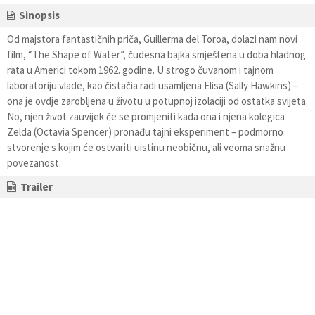
Sinopsis
Od majstora fantastičnih priča, Guillerma del Toroa, dolazi nam novi
film, “The Shape of Water”, čudesna bajka smještena u doba hladnog
rata u Americi tokom 1962. godine. U strogo čuvanom i tajnom
laboratoriju vlade, kao čistačia radi usamljena Elisa (Sally Hawkins) –
ona je ovdje zarobljena u životu u potupnoj izolaciji od ostatka svijeta.
No, njen život zauvijek će se promjeniti kada ona i njena kolegica
Zelda (Octavia Spencer) pronađu tajni eksperiment – podmorno
stvorenje s kojim će ostvariti uistinu neobičnu, ali veoma snažnu
povezanost.
Trailer