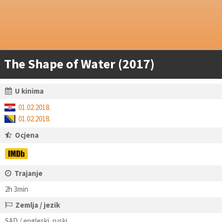
The Shape of Water (2017)
U kinima
01.02.2018.
01.02.2018.
Ocjena
Trajanje
2h 3min
Zemlja / jezik
SAD / engleski, ruski