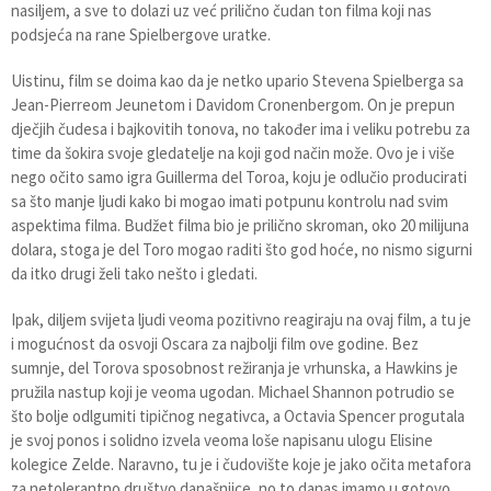
nasiljem, a sve to dolazi uz već prilično čudan ton filma koji nas
podsjeća na rane Spielbergove uratke.
Uistinu, film se doima kao da je netko upario Stevena Spielberga sa
Jean-Pierreom Jeunetom i Davidom Cronenbergom. On je prepun
dječjih čudesa i bajkovitih tonova, no također ima i veliku potrebu za
time da šokira svoje gledatelje na koji god način može. Ovo je i više
nego očito samo igra Guillerma del Toroa, koju je odlučio producirati
sa što manje ljudi kako bi mogao imati potpunu kontrolu nad svim
aspektima filma. Budžet filma bio je prilično skroman, oko 20 milijuna
dolara, stoga je del Toro mogao raditi što god hoće, no nismo sigurni
da itko drugi želi tako nešto i gledati.
Ipak, diljem svijeta ljudi veoma pozitivno reagiraju na ovaj film, a tu je
i mogućnost da osvoji Oscara za najbolji film ove godine. Bez
sumnje, del Torova sposobnost režiranja je vrhunska, a Hawkins je
pružila nastup koji je veoma ugodan. Michael Shannon potrudio se
što bolje odlgumiti tipičnog negativca, a Octavia Spencer progutala
je svoj ponos i solidno izvela veoma loše napisanu ulogu Elisine
kolegice Zelde. Naravno, tu je i čudovište koje je jako očita metafora
za netolerantno društvo današnjice, no to danas imamo u gotovo