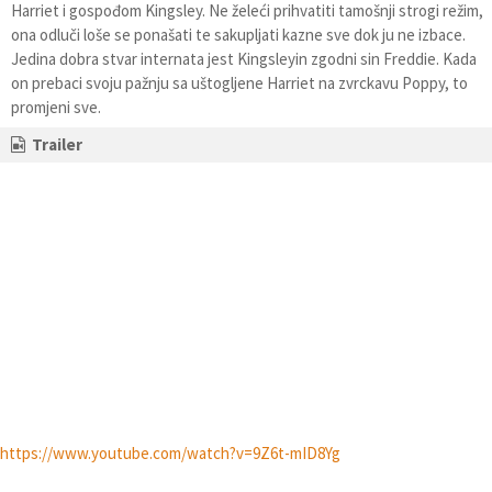
Harriet i gospođom Kingsley. Ne želeći prihvatiti tamošnji strogi režim,
ona odluči loše se ponašati te sakupljati kazne sve dok ju ne izbace.
Jedina dobra stvar internata jest Kingsleyin zgodni sin Freddie. Kada
on prebaci svoju pažnju sa uštogljene Harriet na zvrckavu Poppy, to
promjeni sve.
Trailer
https://www.youtube.com/watch?v=9Z6t-mID8Yg