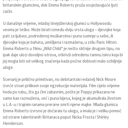
britanskim glumcima, dok Emma Roberts pruža osvježavajuće ljuti
začin.
U današnje vrijeme, mladoj tinejdžerskoj glumici u Hollywoodu
veoma je teško. Može birati između dviju vrsta uloga – djevojke koja
pati za ljubavi, podređenoj muškarcima i puna sumnje u sebe, ili
djevojke koja je bahata, umišljena i razmažena, u stilu Paris Hilton.
Emma Roberts u filmu „Wild Child“ je nešto sličnije drugom tipu, no
ipak daje ulozi dovoljno otrova, otkrivši određenu tamnu iskru koja bi
joj mogla biti od velikog značenja kada počne dobivati malo ozbiljnije
uloge.
Scenarij je prilično primitivan, no debitantski redatelj Nick Moore
izvrće stvari prilikom svoje egzekucije materijala. Film cijelo vrijeme
hoda po rubu, što ga čini zabavnim, pošto je Poppy prikazana ne
samo kao razmažena, već i puna bijesa, kojeg je akumulirala životom
u L.A.-u i trajnim ranama prerane smrti njene majke. Mlada glumica
Emma Roberts izvrsno je dočarala tu ulogu, a imala je i veliku pomoć
od strane talentiranih Britanaca poput Nicka Frosta i Shirley
Henderson.