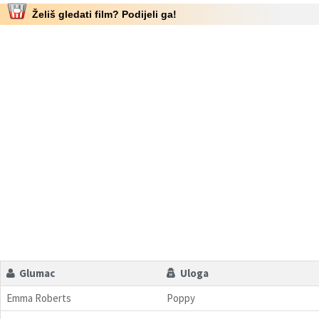
Želiš gledati film? Podijeli ga!
Glumac
Uloga
Emma Roberts
Poppy