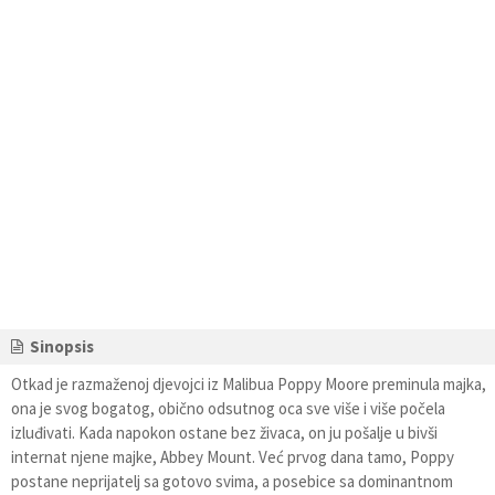
Sinopsis
Otkad je razmaženoj djevojci iz Malibua Poppy Moore preminula majka,
ona je svog bogatog, obično odsutnog oca sve više i više počela
izluđivati. Kada napokon ostane bez živaca, on ju pošalje u bivši
internat njene majke, Abbey Mount. Već prvog dana tamo, Poppy
postane neprijatelj sa gotovo svima, a posebice sa dominantnom