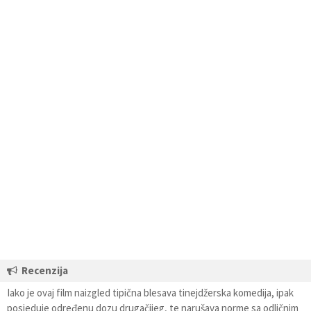
Recenzija
Iako je ovaj film naizgled tipična blesava tinejdžerska komedija, ipak
posjeduje određenu dozu drugačijeg, te narušava norme sa odličnim