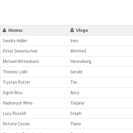
Glumac
Uloga
Sandra Hüller
Ines
Peter Simonischek
Winfried
Michael Wittenborn
Henneberg
Thomas Loibl
Gerald
Trystan Pütter
Tim
Ingrid Bisu
Anca
Hadewych Minis
Tatjana
Lucy Russell
Steph
Victoria Cocias
Flavia