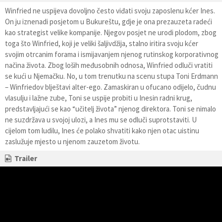
Winfried ne uspijeva dovoljno često viđati svoju zaposlenu kćer Ines.
On ju iznenadi posjetom u Bukureštu, gdje je ona prezauzeta radeći
kao strategist velike kompanije. Njegov posjet ne urodi plodom, zbog
toga što Winfried, koji je veliki šaljivdžija, stalno iritira svoju kćer
svojim otrcanim forama i ismijavanjem njenog rutinskog korporativnog
načina života. Zbog loših međusobnih odnosa, Winfried odluči vratiti
se kući u Njemačku. No, u tom trenutku na scenu stupa Toni Erdmann
– Winfriedov blještavi alter-ego. Zamaskiran u ofucano odijelo, čudnu
vlasulju i lažne zube, Toni se uspije probiti u Inesin radni krug,
predstavljajući se kao “učitelj života” njenog direktora. Toni se nimalo
ne suzdržava u svojoj ulozi, a Ines mu se odluči suprotstaviti. U
cijelom tom ludilu, Ines će polako shvatiti kako njen otac uistinu
zaslužuje mjesto u njenom zauzetom životu.
Trailer