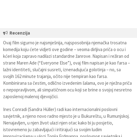
Recenzija
Ovaj film sigurno je najsmješnija, najsposobnija njemačka trosatna
komedija koju ćete vidjeti ove godine – veoma dirljiva priča o ocu i
kćeri koja zapravo nadilazi standardne žanrove. Napisan i režiran od
strane Maren Ade (“Everyone Else”), ovaj film napisan je kao farsa –
lažni identiteti, slučajni susreti, iznenađujuća golotinja – no, sa
svojih 162 minute trajanja, očito nije tempiran kao farsa.
Kombinirana sa čestim, odlično izvedenim šalama, ovo je nježna priča
o nepopravljivom, ali simpatičnom ocu koji se brine o svojoj nesretno
zaposlenoj malenoj djevojčici.
Ines Conradi (Sandra Hüller) radi kao internacionalni poslovni
savjetnik, a njeno novo radno mjesto je u Bukureštu, u Rumunjskoj.
Nenajavljen, u njen život ulazi njen otac kako bi ju posjetio,
istovremeno ju zabavljajući i iritirajući sa svojim ludim
improvizacijama u ulozi Tonija Erdmanna, poslovnog savjetnika i