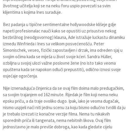
životnog učitelja koji se na neku foru uspio povezati sa svim
klijentima s kojima Ines surađuje.
Bez padanja u tipične sentimentalne hollywoodske klišeje gdje
napeti profesionalac nauči kako se opustiti uz prisustvo nekog
bezbrižnog (neodgovornog) klauna, Ade istražuje luckastu dinamiku
između Winfrieda i Ines sa velikom posvećenošću. Peter
Simonischek, veseo, fizički zapostavljen i drzak, ima određen sjaj u
svojim očima kada se miješa u život svoje kćeri. Sandra Hüller,
ozbiljna u svojoj ulozi važne poslovne žene (no isto tako veoma
opuštena kada se napokon odluči prepustiti), odlično iznosi svoje
osjećaje ogorčenja.
Nije iznenađujuća činjenica da se ovaj film doima malo predugačkim,
sa svojim trajanjem od 162 minute. Rijedak je film koji nema neku
epsku priču, a da traje ovoliko dugo. Ipak, iako je veoma dugačak,
nismo uspjeli naći niti jednu scenu za koju bismo odlučno tvrdili da ju
je trebalo izrezati iz konačne verzije filma. Nema tu nikakvih
sporednih priča ili tangenata, nema nebitnih likova. Ovaj film
jednostavno je malo previše dobroga, kao kada gledate cijelu