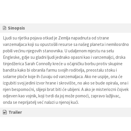
Sinopsis
Ljudi su rijetka pojava otkad je Zemlja napadnuta od strane
vanzemaljaca koji su opustošili resurse sa našeg planeta i nemilosrdno
pobili većinu njegovih stanovnika. U udaljenom mjestu na selu
Engleske, gdje su gladni ljudi jednako opasni kao i vanzemaljci, drska
tinjedžerica Sarah Connolly kreće u očajničku borbu protiv skupine
bandita kako bi obranila farmu svojih roditelja, preostalu stoku i
solarne ploče koje ih čuvaju od vanzemaljaca. Ako ne uspije, ona će
izgubiti svoj jedini izvor hrane i skrovište, no ako se bude opirala, ona i
njen bespomoćni, slijepi brat biti će ubijeni. A ako je misteriozni čojvek
odjeven kao vojnik, koji tvrdi da joj može pomoći, zapravo lažljivac,
onda se neprijatelj već nalazi u njenoj kući.
Trailer