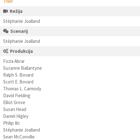
Triler
Režija
Stéphanie Joalland
Scenarij
Stéphanie Joalland
Produkcija
Fozia Abrar
Suzanne Ballantyne
Ralph S. Bovard
Scott E. Bovard
Thomas L. Carmody
David Fielding
Elliot Grove
Susan Head
Daniel Higley
Philip Ilic
Stéphanie Joalland
Sean McConville