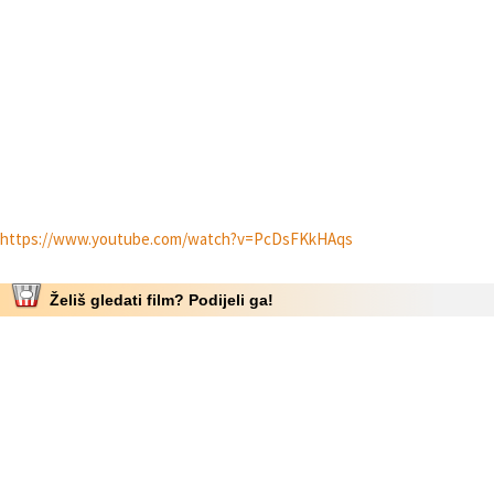
https://www.youtube.com/watch?v=PcDsFKkHAqs
Želiš gledati film? Podijeli ga!