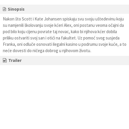
Sinopsis
Nakon što Scott i Kate Johansen spiskaju svu svoju ušteđevinu koju
su namjenili školovanju svoje kćeri Alex, oni postanu veoma očajni da
pod bilo koju cijenu povrate taj novac, kako bi njihova kćer dobila
priliku ostvariti svoj san i otići na fakultet. Uz pomoć svog susjeda
Franka, oni odluče osnovati ilegalni kasino u podrumu svoje kuće, a to
neće dovesti do ničega dobrog u njihovom životu.
Trailer