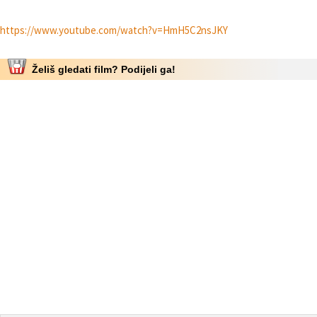
https://www.youtube.com/watch?v=HmH5C2nsJKY
Želiš gledati film? Podijeli ga!