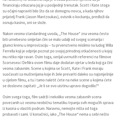
financiraju otkazana joj je u posljednji trenutak. Scott i Kate stoga
su očajni napraviti bilo što da se domognu novca, a kada njihov
prijatelj Frank (Jason Mantzoukas), ovisnik o kockanju, predloži da
osnuju kasino, oni se slože.
Nakon veoma standardnog uvoda, „The House“ zna veoma često
biti urnebesno smiješan čim se malo udalji od svojeg scenarija i
glumci krenu u improvizaciju – tu prvenstveno mislimo na ludog Willa
Ferrella koji je odprije poznat po svojoj prirodnoj otkačenosti u kojoj
mu nitko nije ravan. Osim toga, serijal uvrnutih referenci na filmove
Scorsesea i DeNira ovom filmu daje dodatan vjetar u leđa koji ga čini
veoma zabavnim. Scene u kojima se Scott, Kate i Frank moraju
suočavati sa mušterijama koje ih žele prevariti daleko su najsmješnije
u cijelom filmu, a tu i tamo naletit ćete na neke scene u kojima ćete
se doslovno zapitati: „Je li se ovo uistinu upravo dogodilo?“
Osim svega toga, film sadrži i nekoliko veoma zabavnih scena
povezanih uz veoma neobičnu tematiku trpanja svih mogućih sprava
iz kasina u vlastiti podrum. Naravno, nemojte ništa od toga
probavati i sami. U konačnici, iako „The House“ nema u sebi nešto