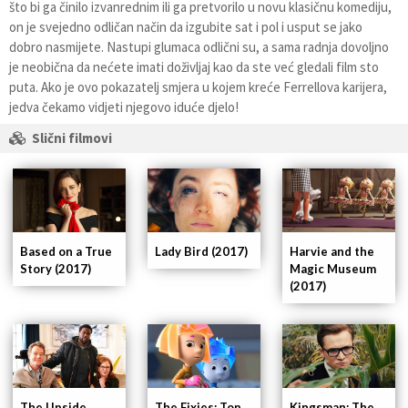
što bi ga činilo izvanrednim ili ga pretvorilo u novu klasičnu komediju,
on je svejedno odličan način da izgubite sat i pol i usput se jako
dobro nasmijete. Nastupi glumaca odlični su, a sama radnja dovoljno
je neobična da nećete imati doživljaj kao da ste već gledali film sto
puta. Ako je ovo pokazatelj smjera u kojem kreće Ferrellova karijera,
jedva čekamo vidjeti njegovo iduće djelo!
Slični filmovi
Based on a True
Lady Bird (2017)
Harvie and the
Story (2017)
Magic Museum
(2017)
Kingsman: The
The Upside
The Fixies: Top