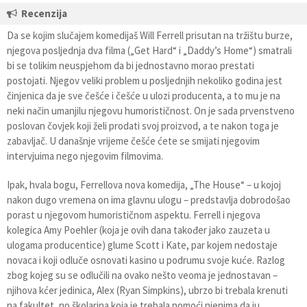
Recenzija
Da se kojim slučajem komedijaš Will Ferrell prisutan na tržištu burze,
njegova posljednja dva filma („Get Hard“ i „Daddy’s Home“) smatrali
bi se tolikim neuspjehom da bi jednostavno morao prestati
postojati. Njegov veliki problem u posljednjih nekoliko godina jest
činjenica da je sve češće i češće u ulozi producenta, a to mu je na
neki način umanjilu njegovu humorističnost. On je sada prvenstveno
poslovan čovjek koji želi prodati svoj proizvod, a te nakon toga je
zabavljač. U današnje vrijeme češće ćete se smijati njegovim
intervjuima nego njegovim filmovima.
Ipak, hvala bogu, Ferrellova nova komedija, „The House“ – u kojoj
nakon dugo vremena on ima glavnu ulogu – predstavlja dobrodošao
porast u njegovom humorističnom aspektu. Ferrell i njegova
kolegica Amy Poehler (koja je ovih dana također jako zauzeta u
ulogama producentice) glume Scott i Kate, par kojem nedostaje
novaca i koji odluče osnovati kasino u podrumu svoje kuće. Razlog
zbog kojeg su se odlučili na ovako nešto veoma je jednostavan –
njihova kćer jedinica, Alex (Ryan Simpkins), ubrzo bi trebala krenuti
na fakultet, no školarina koja je trebala pomoći njenima da ju