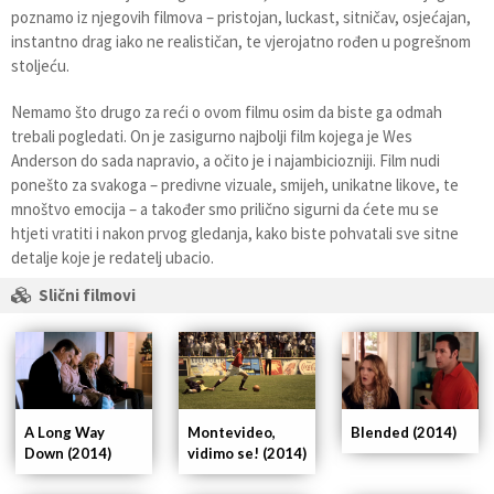
poznamo iz njegovih filmova – pristojan, luckast, sitničav, osjećajan,
instantno drag iako ne realističan, te vjerojatno rođen u pogrešnom
stoljeću.
Nemamo što drugo za reći o ovom filmu osim da biste ga odmah
trebali pogledati. On je zasigurno najbolji film kojega je Wes
Anderson do sada napravio, a očito je i najambiciozniji. Film nudi
ponešto za svakoga – predivne vizuale, smijeh, unikatne likove, te
mnoštvo emocija – a također smo prilično sigurni da ćete mu se
htjeti vratiti i nakon prvog gledanja, kako biste pohvatali sve sitne
detalje koje je redatelj ubacio.
Slični filmovi
A Long Way
Blended (2014)
Montevideo,
Down (2014)
vidimo se! (2014)