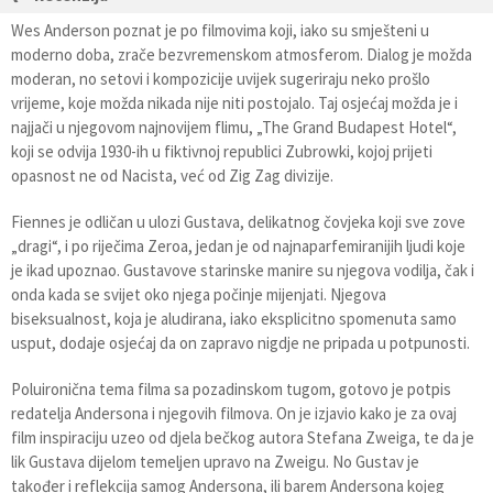
Wes Anderson poznat je po filmovima koji, iako su smješteni u
moderno doba, zrače bezvremenskom atmosferom. Dialog je možda
moderan, no setovi i kompozicije uvijek sugeriraju neko prošlo
vrijeme, koje možda nikada nije niti postojalo. Taj osjećaj možda je i
najjači u njegovom najnovijem flimu, „The Grand Budapest Hotel“,
koji se odvija 1930-ih u fiktivnoj republici Zubrowki, kojoj prijeti
opasnost ne od Nacista, već od Zig Zag divizije.
Fiennes je odličan u ulozi Gustava, delikatnog čovjeka koji sve zove
„dragi“, i po riječima Zeroa, jedan je od najnaparfemiranijih ljudi koje
je ikad upoznao. Gustavove starinske manire su njegova vodilja, čak i
onda kada se svijet oko njega počinje mijenjati. Njegova
biseksualnost, koja je aludirana, iako eksplicitno spomenuta samo
usput, dodaje osjećaj da on zapravo nigdje ne pripada u potpunosti.
Poluironična tema filma sa pozadinskom tugom, gotovo je potpis
redatelja Andersona i njegovih filmova. On je izjavio kako je za ovaj
film inspiraciju uzeo od djela bečkog autora Stefana Zweiga, te da je
lik Gustava dijelom temeljen upravo na Zweigu. No Gustav je
također i reflekcija samog Andersona, ili barem Andersona kojeg