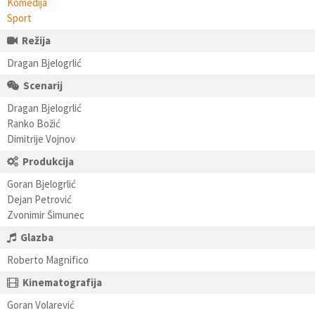
Komedija
Sport
Režija
Dragan Bjelogrlić
Scenarij
Dragan Bjelogrlić
Ranko Božić
Dimitrije Vojnov
Produkcija
Goran Bjelogrlić
Dejan Petrović
Zvonimir Šimunec
Glazba
Roberto Magnifico
Kinematografija
Goran Volarević