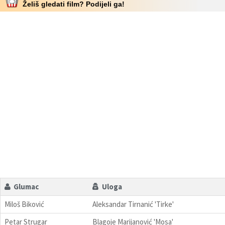
Želiš gledati film? Podijeli ga!
Glumac
Uloga
Miloš Biković
Aleksandar Tirnanić 'Tirke'
Petar Strugar
Blagoje Marijanović 'Mosa'