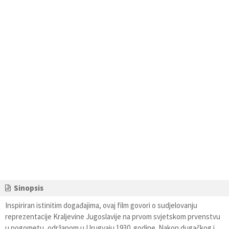
Sinopsis
Inspiriran istinitim događajima, ovaj film govori o sudjelovanju
reprezentacije Kraljevine Jugoslavije na prvom svjetskom prvenstvu
u nogometu, održanom u Urugvaju 1930. godine. Nakon dugačkog i