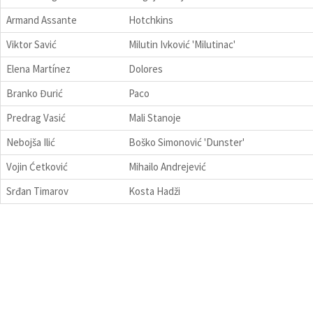
Armand Assante
Hotchkins
Viktor Savić
Milutin Ivković 'Milutinac'
Elena Martínez
Dolores
Branko Đurić
Paco
Predrag Vasić
Mali Stanoje
Nebojša Ilić
Boško Simonović 'Dunster'
Vojin Ćetković
Mihailo Andrejević
Srđan Timarov
Kosta Hadži