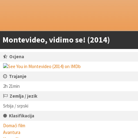
Montevideo, vidimo se! (2014)
Ocjena
Trajanje
2h 21min
Zemlja / jezik
Srbija / srpski
Klasifikacija
Domaći film
Avantura