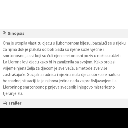
Sinopsis
Ona je utopila vlastitu djecu u ljubomornom bijesu, bacajući se u rijeku
za njima dok je plakala od boli. Sada su njene suze vječne i
smrtonosne, a svi koji su čuli njen smrtonosni poziv u noći su ukleti.
La Llorona lovi djecu kako bi ih zamijenila sa svojom. Kako prolazi
vrijeme njena želja za djecom je sve veća, a metode sve više
zastrašujuće. Socijalna radnica i njezina mala djeca ubrzo se nađu u
beznadnoj situaciji te je njihova jedina nada za preživljavanjem La
Lloroninog smrtonosnog gnjeva svećenik i njegovo misteriozno
tjeranje zla.
Trailer