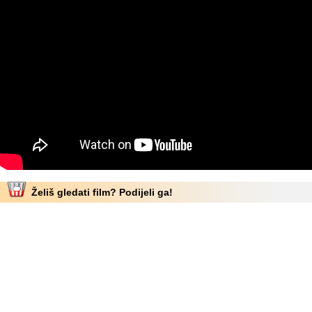
Želiš gledati film? Podijeli ga!