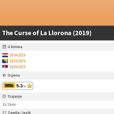
The Curse of La Llorona (2019)
U kinima
18.04.2019.
18.04.2019.
18.04.2019.
Ocjena
5.3
/10
Trajanje
1h 33min
Zemlja / jezik