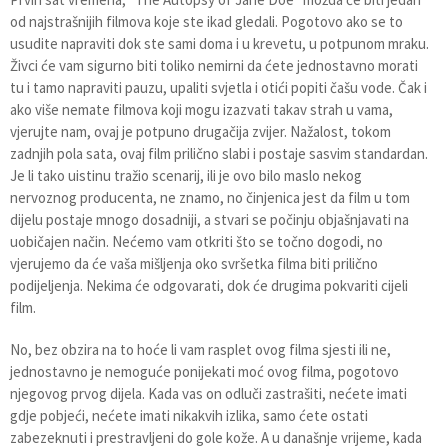
od najstrašnijih filmova koje ste ikad gledali. Pogotovo ako se to
usudite napraviti dok ste sami doma i u krevetu, u potpunom mraku.
Živci će vam sigurno biti toliko nemirni da ćete jednostavno morati
tu i tamo napraviti pauzu, upaliti svjetla i otići popiti čašu vode. Čak i
ako više nemate filmova koji mogu izazvati takav strah u vama,
vjerujte nam, ovaj je potpuno drugačija zvijer. Nažalost, tokom
zadnjih pola sata, ovaj film prilično slabi i postaje sasvim standardan.
Je li tako uistinu tražio scenarij, ili je ovo bilo maslo nekog
nervoznog producenta, ne znamo, no činjenica jest da film u tom
dijelu postaje mnogo dosadniji, a stvari se počinju objašnjavati na
uobičajen način. Nećemo vam otkriti što se točno dogodi, no
vjerujemo da će vaša mišljenja oko svršetka filma biti prilično
podijeljenja. Nekima će odgovarati, dok će drugima pokvariti cijeli
film.
No, bez obzira na to hoće li vam rasplet ovog filma sjesti ili ne,
jednostavno je nemoguće ponijekati moć ovog filma, pogotovo
njegovog prvog dijela. Kada vas on odluči zastrašiti, nećete imati
gdje pobjeći, nećete imati nikakvih izlika, samo ćete ostati
zabezeknuti i prestravljeni do gole kože. A u današnje vrijeme, kada