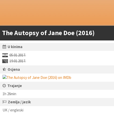
The Autopsy of Jane Doe (2016)
U kinima
05.01.2017.
19.01.2017.
Ocjena
Trajanje
1h 26min
Zemlja / jezik
UK / engleski