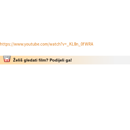
https://www.youtube.com/watch?v=_KL8n_0fWRA
Želiš gledati film? Podijeli ga!