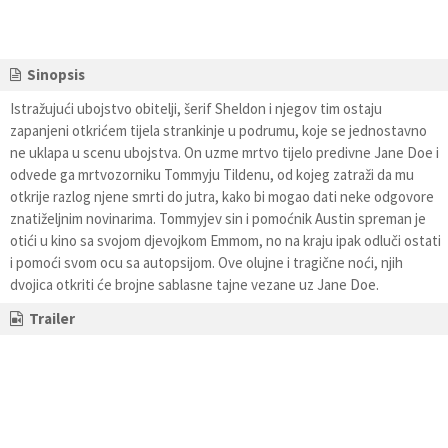
Sinopsis
Istražujući ubojstvo obitelji, šerif Sheldon i njegov tim ostaju
zapanjeni otkrićem tijela strankinje u podrumu, koje se jednostavno
ne uklapa u scenu ubojstva. On uzme mrtvo tijelo predivne Jane Doe i
odvede ga mrtvozorniku Tommyju Tildenu, od kojeg zatraži da mu
otkrije razlog njene smrti do jutra, kako bi mogao dati neke odgovore
znatiželjnim novinarima. Tommyjev sin i pomoćnik Austin spreman je
otići u kino sa svojom djevojkom Emmom, no na kraju ipak odluči ostati
i pomoći svom ocu sa autopsijom. Ove olujne i tragične noći, njih
dvojica otkriti će brojne sablasne tajne vezane uz Jane Doe.
Trailer