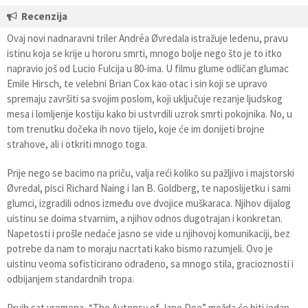
Recenzija
Ovaj novi nadnaravni triler Andréa Øvredala istražuje ledenu, pravu
istinu koja se krije u hororu smrti, mnogo bolje nego što je to itko
napravio još od Lucio Fulcija u 80-ima. U filmu glume odličan glumac
Emile Hirsch, te velebni Brian Cox kao otac i sin koji se upravo
spremaju završiti sa svojim poslom, koji uključuje rezanje ljudskog
mesa i lomljenje kostiju kako bi ustvrdili uzrok smrti pokojnika. No, u
tom trenutku dočeka ih novo tijelo, koje će im donijeti brojne
strahove, ali i otkriti mnogo toga.
Prije nego se bacimo na priču, valja reći koliko su pažljivo i majstorski
Øvredal, pisci Richard Naing i Ian B. Goldberg, te naposlijetku i sami
glumci, izgradili odnos između ove dvojice muškaraca. Njihov dijalog
uistinu se doima stvarnim, a njihov odnos dugotrajan i konkretan.
Napetosti i prošle nedaće jasno se vide u njihovoj komunikaciji, bez
potrebe da nam to moraju nacrtati kako bismo razumjeli. Ovo je
uistinu veoma sofisticirano odrađeno, sa mnogo stila, gracioznosti i
odbijanjem standardnih tropa.
Prvih sat vremena, “The Autopsy of Jane Doe” možda će biti jedan