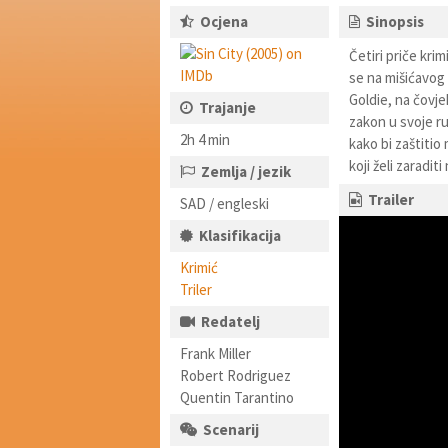
Ocjena
Sinopsis
Četiri priče krim
se na mišićavog
Goldie, na čovje
Trajanje
zakon u svoje ru
2h 4 min
kako bi zaštitio
koji želi zaradit
Zemlja / jezik
Trailer
SAD / engleski
Klasifikacija
Krimić
Triler
Redatelj
Frank Miller
Robert Rodriguez
Quentin Tarantino
Scenarij