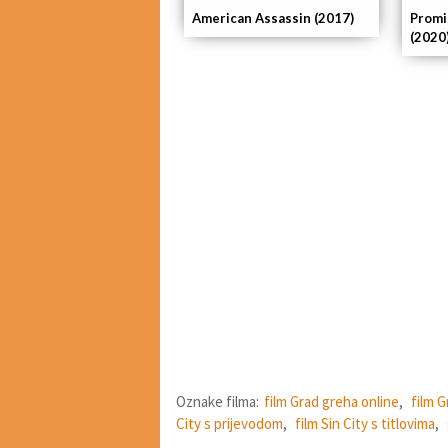
American Assassin (2017)
Promi
(2020
Oznake filma:
film Grad greha online
,
film G
City s prijevodom
,
film Sin City s titlovima
,