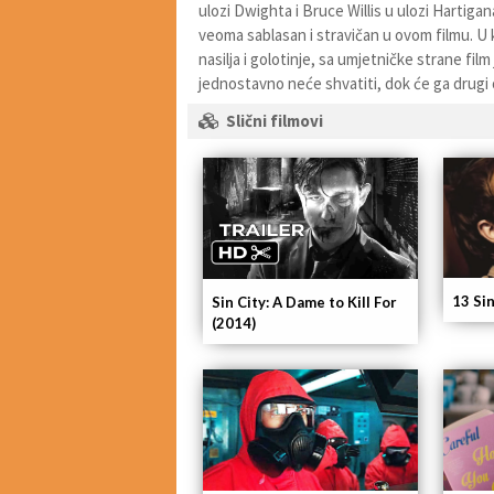
ulozi Dwighta i Bruce Willis u ulozi Hartigan
veoma sablasan i stravičan u ovom filmu. 
nasilja i golotinje, sa umjetničke strane fil
jednostavno neće shvatiti, dok će ga drugi 
Slični filmovi
13 Si
Sin City: A Dame to Kill For
(2014)