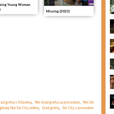
sing Young Woman
)
Missing (2023)
rad greha s titlovima
,
film Grad greha sa prevodom
,
film Sin
gledaj film Sin City online
,
Grad greha
,
Sin City s prevodom