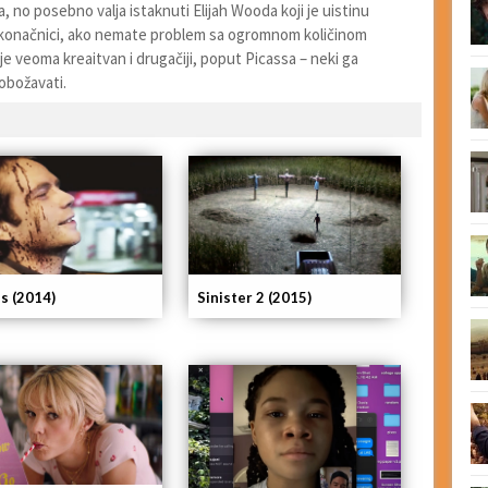
a, no posebno valja istaknuti Elijah Wooda koji je uistinu
U konačnici, ako nemate problem sa ogromnom količinom
m je veoma kreaitvan i drugačiji, poput Picassa – neki ga
obožavati.
ns (2014)
Sinister 2 (2015)