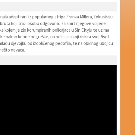
inala adaptirani iz popularnog stripa Franka Millera, fokusiraju
 bruta koji traži osobu odgovornu za smrt njegove voljene
ka kojem je zlo korumpiranih policajaca u Sin Cityju te uzima
ke nakon kobne pogreške, na policajca koji riskira svoj život
 mladu djevojku od izobličenog pedofila, te na običnog ubojicu
i nešto novaca.