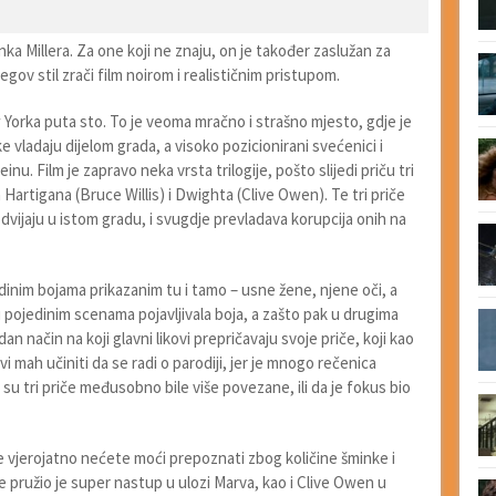
nka Millera. Za one koji ne znaju, on je također zaslužan za
gov stil zrači film noirom i realističnim pristupom.
Yorka puta sto. To je veoma mračno i strašno mjesto, gdje je
e vladaju dijelom grada, a visoko pozicionirani svećenici i
. Film je zapravo neka vrsta trilogije, pošto slijedi priču tri
 Hartigana (Bruce Willis) i Dwighta (Clive Owen). Te tri priče
vijaju u istom gradu, i svugdje prevladava korupcija onih na
jedinim bojama prikazanim tu i tamo – usne žene, njene oči, a
u pojedinim scenama pojavljivala boja, a zašto pak u drugima
an način na koji glavni likovi prepričavaju svoje priče, koji kao
vi mah učiniti da se radi o parodiji, jer je mnogo rečenica
 su tri priče međusobno bile više povezane, ili da je fokus bio
ke vjerojatno nećete moći prepoznati zbog količine šminke i
e pružio je super nastup u ulozi Marva, kao i Clive Owen u