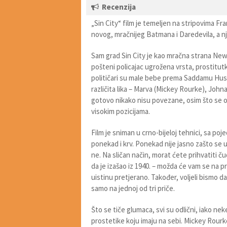
Recenzija
„Sin City“ film je temeljen na stripovima Fra
novog, mračnijeg Batmana i Daredevila, a nje
Sam grad Sin City je kao mračna strana New 
pošteni policajac ugrožena vrsta, prostitutk
političari su male bebe prema Saddamu Huseinu
različita lika – Marva (Mickey Rourke), Johna
gotovo nikako nisu povezane, osim što se od
visokim pozicijama.
Film je sniman u crno-bijeloj tehnici, sa po
ponekad i krv. Ponekad nije jasno zašto se 
ne. Na sličan način, morat ćete prihvatiti čud
da je izašao iz 1940. – možda će vam se na pr
uistinu pretjerano. Također, voljeli bismo da
samo na jednoj od tri priče.
Što se tiče glumaca, svi su odlični, iako ne
prostetike koju imaju na sebi. Mickey Rourk