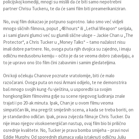
policijskoj komediji, mnogi su mislili da će biti samo nepotrebni
partner Chrisu Tuckeru, te da će sami film biti preamerikaniziran.
No, ovaj film dokazao je potpuno suprotno. Iako smo već vidjeli
mnogo sličnih filmova, poput „48 hours“ ili „Lethal Weapon“ serijala,
a i sami glavni glumci već su glumili slične uloge – Jackie Chan u „The
Protector“, a Chris Tucker u „Money Talks“ – tamo nažalost nisu
imali dobre partnere. No, ovoga puta njih dvojica su zajedno, i imaju
odličnu međusobnu kemiju – očito je da se veoma dobro zabavljaju, a
to je upravo ono što film čini zabavnim i samim gledateljima.
Oni koji očekuju Chanove poznate vratolomije, biti će malo
razočarani. Ovoga puta on nosi Armani odijelo, te ne demonstrira
baš mnogo svojih kung-fu vještina, u usporedbi sa svojim
hongkongškim filmovima gdje su scene njegovog ludiranja znale
trajati i po 20-ak minuta. Ipak, Chan je u ovom filmu veoma
simpatičan lik, ima pregršt smiješnih scena, a kada se treba boriti, on
je standardno odličan. Ipak, prava zvijezda filma je Chris Tucker. Da
nije imao njegov visokoenergiičan nastup, ovaj film bio bi prilično
osrednje kvalitete. No, Tucker je prava bomba smijeha – pravi novi
Eddie Murphy. Od sporednih glumaca valja istaknuti odličnu Juliu