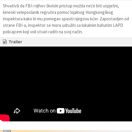
Shvativši da FBI i njihov školski pristup možda neće biti uspješni,
kineski veleposlanik regrutira pomoć lojalnog Hongkongškog
inspektora kako bi mu pomogao spasiti njegovu kćer. Zapostavljen od
strane FBI-a, inspektor se mora udružiti sa lokalnim bahatim LAPD
policajcem koji voli stvari raditi na svoj način.
Trailer