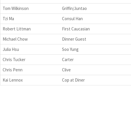
Tom Wilkinson
Griffin/Juntao
Tzi Ma
Consul Han
Robert Littman
First Caucasian
Michael Chow
Dinner Guest
Julia Hsu
Soo Yung
Chris Tucker
Carter
Chris Penn
Clive
Kai Lennox
Cop at Diner