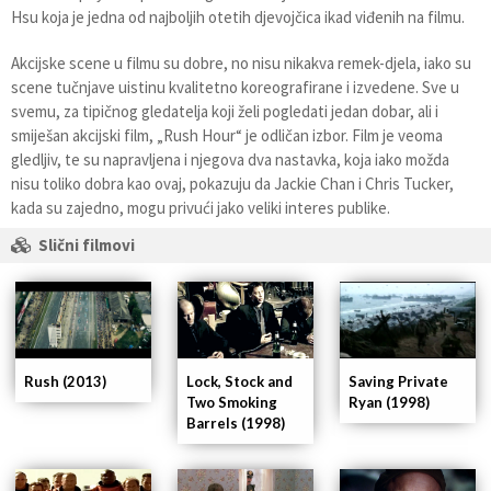
Hsu koja je jedna od najboljih otetih djevojčica ikad viđenih na filmu.
Akcijske scene u filmu su dobre, no nisu nikakva remek-djela, iako su
scene tučnjave uistinu kvalitetno koreografirane i izvedene. Sve u
svemu, za tipičnog gledatelja koji želi pogledati jedan dobar, ali i
smiješan akcijski film, „Rush Hour“ je odličan izbor. Film je veoma
gledljiv, te su napravljena i njegova dva nastavka, koja iako možda
nisu toliko dobra kao ovaj, pokazuju da Jackie Chan i Chris Tucker,
kada su zajedno, mogu privući jako veliki interes publike.
Slični filmovi
Lock, Stock and
Rush (2013)
Saving Private
Two Smoking
Ryan (1998)
Barrels (1998)