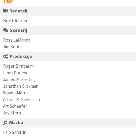
Triler
Redatelj
Brett Ratner
Scenarij
Ross LaManna
Jim Kouf
Produkcija
Roger Birnbaum
Leon Dudevoir
James M. Freitag
Jonathan Glickman
Wayne Morris
Arthur M. Sarkissian
Art Schaefer
Jay Stern
Glazba
Lalo Schifrin