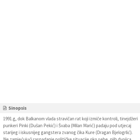
Sinopsis
1991.g, dok Balkanom vlada stravičan rat koji izmiče kontroli, tinejdžeri
punkeri Pinki (Dušan Pekić) i Švaba (Milan Marić) padaju pod utjecaj
starijeg i iskusnijeg gangstera zvanog čika Kure (Dragan Bjelogrlić).
Ne zamjećujući raspadanje političke situacije oko sebe, njih dvojica