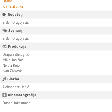
Drama
Kriminalistika
Redatelj
Srđan Dragojević
Scenarij
Srđan Dragojević
Produkcija
Dragan Bjelogrlić
Milko Josifov
Nikola Kojo
Ivan Zivković
Glazba
Aleksandar Habić
Kinematografija
Dusan Joksimović