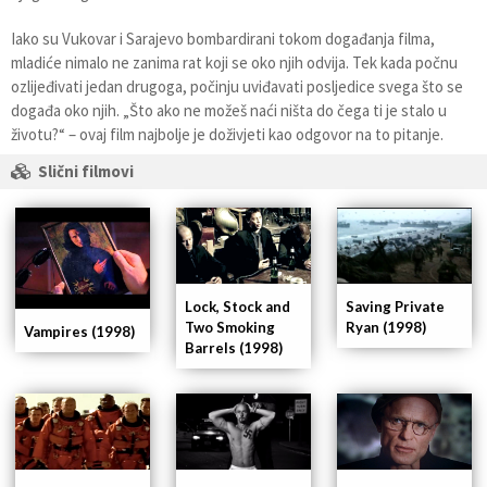
Iako su Vukovar i Sarajevo bombardirani tokom događanja filma,
mladiće nimalo ne zanima rat koji se oko njih odvija. Tek kada počnu
ozlijeđivati jedan drugoga, počinju uviđavati posljedice svega što se
događa oko njih. „Što ako ne možeš naći ništa do čega ti je stalo u
životu?“ – ovaj film najbolje je doživjeti kao odgovor na to pitanje.
Slični filmovi
Lock, Stock and
Saving Private
Two Smoking
Ryan (1998)
Vampires (1998)
Barrels (1998)