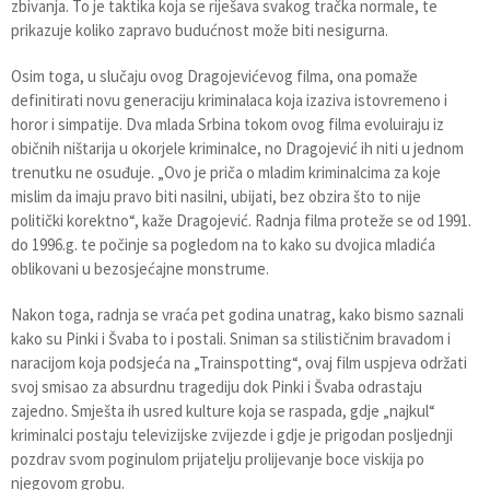
zbivanja. To je taktika koja se riješava svakog tračka normale, te
prikazuje koliko zapravo budućnost može biti nesigurna.
Osim toga, u slučaju ovog Dragojevićevog filma, ona pomaže
definitirati novu generaciju kriminalaca koja izaziva istovremeno i
horor i simpatije. Dva mlada Srbina tokom ovog filma evoluiraju iz
običnih ništarija u okorjele kriminalce, no Dragojević ih niti u jednom
trenutku ne osuđuje. „Ovo je priča o mladim kriminalcima za koje
mislim da imaju pravo biti nasilni, ubijati, bez obzira što to nije
politički korektno“, kaže Dragojević. Radnja filma proteže se od 1991.
do 1996.g. te počinje sa pogledom na to kako su dvojica mladića
oblikovani u bezosjećajne monstrume.
Nakon toga, radnja se vraća pet godina unatrag, kako bismo saznali
kako su Pinki i Švaba to i postali. Sniman sa stilističnim bravadom i
naracijom koja podsjeća na „Trainspotting“, ovaj film uspjeva održati
svoj smisao za absurdnu tragediju dok Pinki i Švaba odrastaju
zajedno. Smješta ih usred kulture koja se raspada, gdje „najkul“
kriminalci postaju televizijske zvijezde i gdje je prigodan posljednji
pozdrav svom poginulom prijatelju prolijevanje boce viskija po
njegovom grobu.