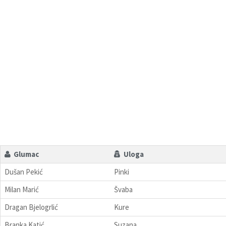
Glumac
Uloga
Dušan Pekić
Pinki
Milan Marić
Švaba
Dragan Bjelogrlić
Kure
Branka Katić
Suzana