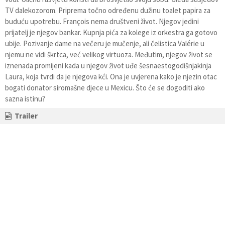
TV dalekozorom. Priprema točno određenu dužinu toalet papira za
buduću upotrebu. François nema društveni život. Njegov jedini
prijatelj je njegov bankar. Kupnja pića za kolege iz orkestra ga gotovo
ubije. Pozivanje dame na večeru je mučenje, ali čelistica Valérie u
njemu ne vidi škrtca, već velikog virtuoza. Međutim, njegov život se
iznenada promijeni kada u njegov život uđe šesnaestogodišnjakinja
Laura, koja tvrdi da je njegova kći. Ona je uvjerena kako je njezin otac
bogati donator siromašne djece u Mexicu. Što će se dogoditi ako
sazna istinu?
Trailer