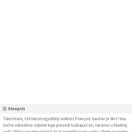
Sinopsis
Talentirani, četrdesetogodišnji violinist François Gautier je škrt! Ima
točno određeno vrijeme koje provodi tuširajući se, naravno u hladnoj
vodi. Uličnu rasvjetu koristi da bi osvjetlio svoju sobu. Gleda susjedov