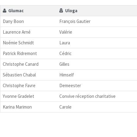
Glumac
Uloga
Dany Boon
François Gautier
Laurence Arné
Valérie
Noémie Schmidt
Laura
Patrick Ridremont
Cédric
Christophe Canard
Gilles
Sébastien Chabal
Himself
Christophe Favre
Demeester
Yvonne Gradelet
Convive réception charitative
Karina Marimon
Carole