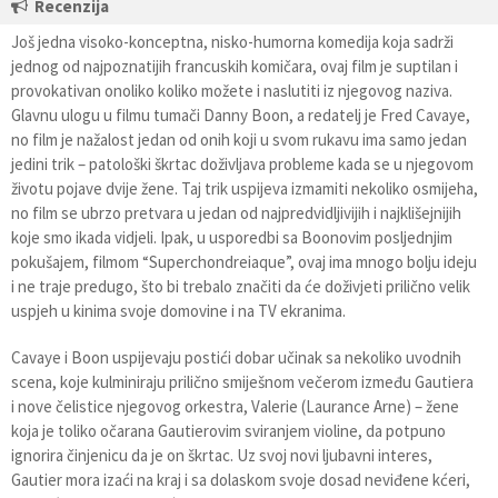
Recenzija
Još jedna visoko-konceptna, nisko-humorna komedija koja sadrži
jednog od najpoznatijih francuskih komičara, ovaj film je suptilan i
provokativan onoliko koliko možete i naslutiti iz njegovog naziva.
Glavnu ulogu u filmu tumači Danny Boon, a redatelj je Fred Cavaye,
no film je nažalost jedan od onih koji u svom rukavu ima samo jedan
jedini trik – patološki škrtac doživljava probleme kada se u njegovom
životu pojave dvije žene. Taj trik uspijeva izmamiti nekoliko osmijeha,
no film se ubrzo pretvara u jedan od najpredvidljivijih i najklišejnijih
koje smo ikada vidjeli. Ipak, u usporedbi sa Boonovim posljednjim
pokušajem, filmom “Superchondreiaque”, ovaj ima mnogo bolju ideju
i ne traje predugo, što bi trebalo značiti da će doživjeti prilično velik
uspjeh u kinima svoje domovine i na TV ekranima.
Cavaye i Boon uspijevaju postići dobar učinak sa nekoliko uvodnih
scena, koje kulminiraju prilično smiješnom večerom između Gautiera
i nove čelistice njegovog orkestra, Valerie (Laurance Arne) – žene
koja je toliko očarana Gautierovim sviranjem violine, da potpuno
ignorira činjenicu da je on škrtac. Uz svoj novi ljubavni interes,
Gautier mora izaći na kraj i sa dolaskom svoje dosad neviđene kćeri,