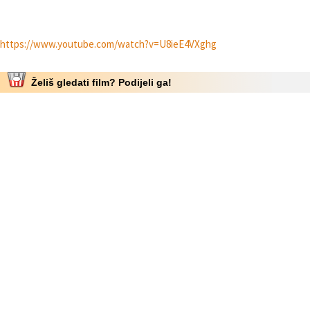
https://www.youtube.com/watch?v=U8ieE4VXghg
Želiš gledati film? Podijeli ga!