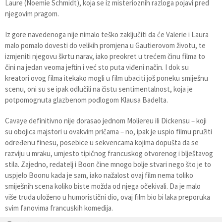
Laure (Noemie Schmidt), koja se iz misterioznih razloga pojavi pred
njegovim pragom.
Iz gore navedenoga nije nimalo teško zaključiti da će Valerie i Laura
malo pomalo dovesti do velikih promjena u Gautierovom životu, te
izmjeniti njegovu škrtu narav, iako preokret u trećem činu filma to
čini na jedan veoma jeftin i već sto puta viđeni način. I dok su
kreatori ovog filma itekako mogli u film ubaciti još poneku smiješnu
scenu, oni su se ipak odlučili na čistu sentimentalnost, koja je
potpomognuta glazbenom podlogom Klausa Badelta.
Cavaye definitivno nije dorasao jednom Moliereu ili Dickensu – koji
su obojica majstori u ovakvim pričama – no, ipak je uspio filmu pružiti
određenu finesu, posebice u sekvencama kojima dopušta da se
razviju u mraku, umjesto tipičnog francuskog otvorenog i blještavog
stila. Zajedno, redatelj i Boon čine mnogo bolje stvari nego što je to
uspjelo Boonu kada je sam, iako nažalost ovaj film nema toliko
smiješnih scena koliko biste možda od njega očekivali. Da je malo
više truda uloženo u humoristični dio, ovaj film bio bi laka preporuka
svim fanovima francuskih komedija.