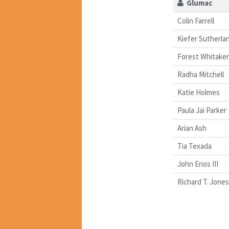
Glumac
Colin Farrell
Kiefer Sutherla
Forest Whitaker
Radha Mitchell
Katie Holmes
Paula Jai Parker
Arian Ash
Tia Texada
John Enos III
Richard T. Jones