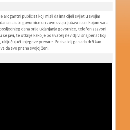
 arogantni publicist koji misli da ima cijeli svijet u svojim
dana sa iste govornice on zove svoju ljubavnicu s kojom vara
posljednjeg dana prije uklanjanja govornice, telefon zazvoni
se javi, te otkrije kako je pozivatelj nevidljivi snajperist koji
 uključujući i njegove prevare. Pozivatelj ga sada drži kao
eva da sve prizna svojoj ženi.