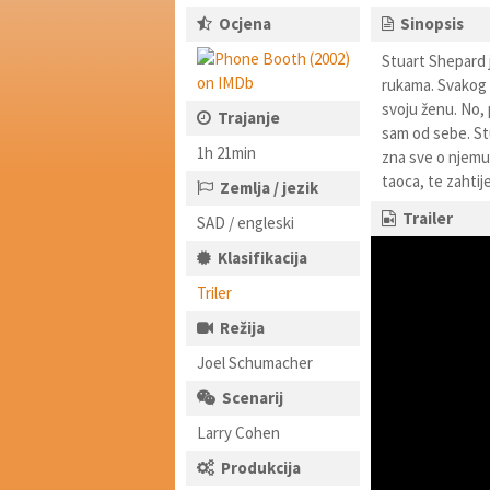
Ocjena
Sinopsis
Stuart Shepard je
rukama. Svakog 
svoju ženu. No, 
Trajanje
sam od sebe. Stu 
1h 21min
zna sve o njemu,
taoca, te zahtij
Zemlja / jezik
Trailer
SAD / engleski
Klasifikacija
Triler
Režija
Joel Schumacher
Scenarij
Larry Cohen
Produkcija