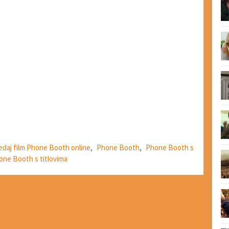
edaj film Phone Booth online
,
Phone Booth
,
Phone Booth s
one Booth s titlovima