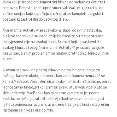
dijela koji je trebao biti samostalni film pa do sadašnjeg četvrtog
nastavka. Filmovi su postupno smanjivali kvalitetu za razliku od
većine serijala koje započinju snažno, ali se kompletno izgube i
postanu katastrofalni do četvrtog dijela.
“Paranormal Activity 4” je svakako najslabiji od svih nastavaka,
plašljive scene koje su inače obilježje franšize su manje strašne,
neizvjesnost nije na visokoj razini. Scenarij koji se sastavni dio
svakog filma pa i ovog “Paranormal Activity 4” je razočaravajuće
nesuvisao, a s tim problemom se njegovi prethodnici (dijelovi) nisu
susreli.
U ovom nastavku ne postoji nikakvo normalno opravdanje za
nošenje kamere okolo jer kamera kao video kamera nema već se
koristi MacBook. Alex i Ben nisu nikakvi filmaši ili nešto slično, oni su
jednostavno tinejdžeri koji snimaju svaku stvar koju vide. A što se
tiče korištenja MacBooka kao nadzorne kamere to je uredno
zaobilazno rješenje zato što obitelj nikad ne zatvara niti ne gasi
njihova prijenosna računala, ali iskreno trčanje po kući s otvorenim
laptopom se nikoga nije dojmilo.