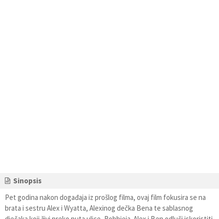
Sinopsis
Pet godina nakon događaja iz prošlog filma, ovaj film fokusira se na
brata i sestru Alex i Wyatta, Alexinog dečka Bena te sablasnog
dječaka koji živi preko puta ulice, Robbieja. Alex i Ben odluči iskoristiti