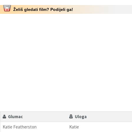
Želiš gledati film? Podijeli ga!
Glumac
Uloga
Katie Featherston
Katie