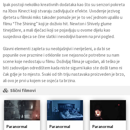
Ipak postoji nekoliko kreativnih dodataka kao što su senzori pokreta
na Xbox Kinect koji stvaraju zadivljujuće efekte. Uvođenje jezivog
djeteta u filmski miks također pomaže jer je to već jednom upalilo u
filmu “The Shining” koji je doživio hit. Newton i Shively glume
tinejdžere, a mali dječaci koji se pojavljuju u ovome dijelu kao
susjedova djeca se čine slatki i neodoljivi barem na prvi pogled.
Glavni elementi zapleta su neobjašnjivi i neriješeni, a da bi se
popunile ove praznine i otklonile sve nejasnoće potrebne su nam
scene koje nedostaju u filmu. Doživljaj filma je ugodan, ali teško je
biti zadovoljan odredištem kada niste sigurni kako ste došli tamo ni
čak gdje je to mjesto. Svaki od tih triju nastavaka proizveden je brzo,
ali ovo je prvi u kojem se osjeća ta brzina.
Slični filmovi
Paranormal
Paranormal
Paranormal