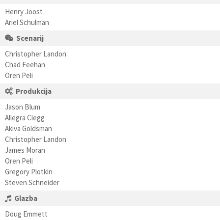
Henry Joost
Ariel Schulman
Scenarij
Christopher Landon
Chad Feehan
Oren Peli
Produkcija
Jason Blum
Allegra Clegg
Akiva Goldsman
Christopher Landon
James Moran
Oren Peli
Gregory Plotkin
Steven Schneider
Glazba
Doug Emmett