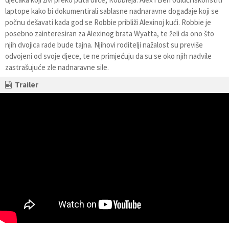
laptope kako bi dokumentirali sablasne nadnaravne događaje koji se
počnu dešavati kada god se Robbie približi Alexinoj kući. Robbie je
posebno zainteresiran za Alexinog brata Wyatta, te želi da ono što
njih dvojica rade bude tajna. Njihovi roditelji nažalost su previše
odvojeni od svoje djece, te ne primjećuju da su se oko njih nadvile
zastrašujuće zle nadnaravne sile.
Trailer