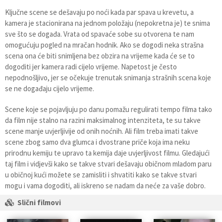
Ključne scene se dešavaju po noći kada par spava u krevetu, a
kamera je stacionirana na jednom položaju (nepokretna je) te snima
sve što se događa. Vrata od spavaće sobe su otvorena te nam
omogućuju pogled na mračan hodnik. Ako se dogodi neka strašna
scena ona će biti snimljena bez obzira na vrijeme kada će se to
dogoditi jer kamera radi cijelo vrijeme. Napetost je često
nepodnošljivo, jer se očekuje trenutak snimanja strašnih scena koje
se ne događaju cijelo vrijeme.
Scene koje se pojavljuju po danu pomažu regulirati tempo filma tako
da film nije stalno na razini maksimalnog intenziteta, te su takve
scene manje uvjerljivije od onih noćnih. Ali film treba imati takve
scene zbog samo dva glumca i dvostrane priče koja ima neku
prirodnu kemiju te upravo ta kemija daje uvjerljivost filmu. Gledajući
taj film i vidjevši kako se takve stvari dešavaju običnom mladom paru
u običnoj kući možete se zamisliti i shvatiti kako se takve stvari
mogu i vama dogoditi, ali iskreno se nadam da neće za vaše dobro.
Slični filmovi