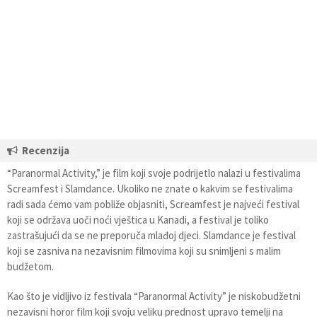
Recenzija
“Paranormal Activity,” je film koji svoje podrijetlo nalazi u festivalima
Screamfest i Slamdance. Ukoliko ne znate o kakvim se festivalima
radi sada ćemo vam pobliže objasniti, Screamfest je najveći festival
koji se održava uoči noći vještica u Kanadi, a festival je toliko
zastrašujući da se ne preporuča mlađoj djeci. Slamdance je festival
koji se zasniva na nezavisnim filmovima koji su snimljeni s malim
budžetom.
Kao što je vidljivo iz festivala “Paranormal Activity” je niskobudžetni
nezavisni horor film koji svoju veliku prednost upravo temelji na