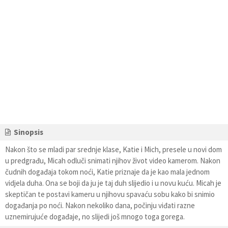
Sinopsis
Nakon što se mladi par srednje klase, Katie i Mich, presele u novi dom
u predgrađu, Micah odluči snimati njihov život video kamerom. Nakon
čudnih događaja tokom noći, Katie priznaje da je kao mala jednom
vidjela duha. Ona se boji da ju je taj duh slijedio i u novu kuću. Micah je
skeptičan te postavi kameru u njihovu spavaću sobu kako bi snimio
događanja po noći. Nakon nekoliko dana, počinju viđati razne
uznemirujuće događaje, no slijedi još mnogo toga gorega.