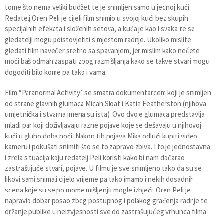
tome što nema veliki budžet te je snimljen samo u jednoj kući.
Redatelj Oren Peli je cijeli film snimio u svojoj kući bez skupih
specijalnih efekata i složenih setova, a kuća je kao i svaka te se
gledatelji mogu poistovjetiti s mjestom radnje. Ukoliko mislite
gledati film navečer sretno sa spavanjem, jer mislim kako nećete
moći baš odmah zaspati zbog razmišljanja kako se takve stvari mogu
dogoditi bilo kome pa tako i vama.
Film “Paranormal Activity” se smatra dokumentarcem koji je snimljen
od strane glavnih glumaca Micah Sloat i Katie Featherston (njihova
umjetnička i stvarna imena su ista). Ovo dvoje glumaca predstavlja
mladi par koji doživljavaju razne pojave koje se dešavaju u njihovoj
kući u gluho doba noći. Nakon tih pojava Mika odluči kupiti video
kameru i pokušati snimiti što se to zapravo zbiva. I to je jednostavna
i zrela situacija koju redatelj Peli koristi kako bi nam dočarao
zastrašujuće stvari, pojave. U filmu je sve snimljeno tako da su se
likovi sami snimali cijelo vrijeme pa tako imamo i nekih dosadnih
scena koje su se po mome mišljenju mogle izbjeći. Oren Peli je
napravio dobar posao zbog postupnog i polakog građenja radnje te
držanje publike u neizvjesnosti sve do zastrašujućeg vrhunca filma.