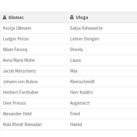
Glumac
Uloga
Kostja Ullmann
Saliya Kahawatte
Ludger Pistor
Lehrer Dongen
Nilam Farooq
Sheela
Anna Maria Muhe
Laura
Jacob Matschenz
Max
Johann von Bulow
Kleinschmidt
Herbert Forthuber
Herr Kolditz
Uwe Preuss
Augenarzt
Alexander Held
Fried
Kida Khodr Ramadan
Hamid