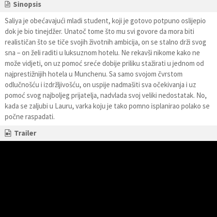
Sinopsis
Saliya je obećavajući mladi student, koji je gotovo potpuno oslijepio
dok je bio tinejdžer. Unatoč tome što mu svi govore da mora biti
realističan što se tiče svojih životnih ambicija, on se stalno drži svog
sna – on želi raditi u luksuznom hotelu. Ne rekavši nikome kako ne
može vidjeti, on uz pomoć sreće dobije priliku stažirati u jednom od
najprestižnijih hotela u Munchenu. Sa samo svojom čvrstom
odlučnošću i izdržljivošću, on uspije nadmašiti sva očekivanja i uz
pomoć svog najboljeg prijatelja, nadvlada svoj veliki nedostatak. No,
kada se zaljubi u Lauru, varka koju je tako pomno isplanirao polako se
počne raspadati.
Trailer