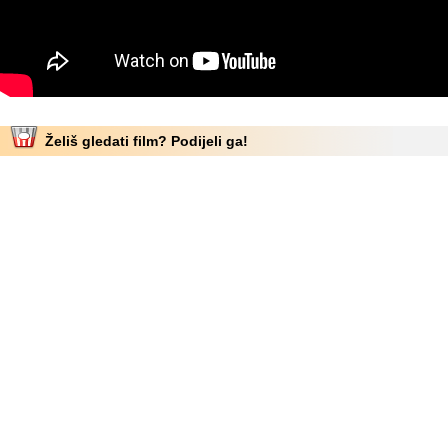
Želiš gledati film? Podijeli ga!