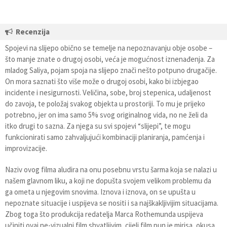
Recenzija
Spojevi na slijepo obično se temelje na nepoznavanju obje osobe –
što manje znate o drugoj osobi, veća je mogućnost iznenađenja. Za
mladog Saliya, pojam spoja na slijepo znači nešto potpuno drugačije.
On mora saznati što više može o drugoj osobi, kako bi izbjegao
incidente i nesigurnosti. Veličina, sobe, broj stepenica, udaljenost
do zavoja, te položaj svakog objekta u prostoriji. To mu je prijeko
potrebno, jer on ima samo 5% svog originalnog vida, no ne želi da
itko drugi to sazna. Za njega su svi spojevi “slijepi”, te mogu
funkcionirati samo zahvaljujući kombinaciji planiranja, pamćenja i
improvizacije.
Naziv ovog filma aludira na onu posebnu vrstu šarma koja se nalazi u
našem glavnom liku, a koji ne dopušta svojem velikom problemu da
ga ometa u njegovim snovima. Iznova i iznova, on se upušta u
nepoznate situacije i uspijeva se nositi i sa najškakljivijim situacijama.
Zbog toga što produkcija redatelja Marca Rothemunda uspijeva
učiniti ovaj ne-vizualni film shvatljivim, cijeli film pun je mirisa, okusa,