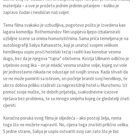
materijala – a sve je prožeto jednim jedinim pitanjem – koliko je
zapravo čudan i neobičan naš svijet.
Tema filma svakako je uzbudljiva, pogotovo pošto je izvedena kao
lagana komedija. Rothemundov film uspijeva lijepo izbalansirati
ozbiljne scene sa onima humorističnima. Sama priča temeljena je na
autobiografiji Saliya Kahawatte, koji je unatoč svojem velikom
hendikepu uspio proći hotelski tečaj i raditi kao konobar veoma
dugo, bez da je njegova “tajna” otkrivena. Kostja Ullmann odlično je
utjelovio ovog lika – on je mladić veoma snažne volje, kojeg svi vole
jer jednostavno nikada ne odustaje od svojih snova. Kada shvati da
se ne može pomiriti sa istinom, on počinje braniti svoj hendikep, te
ubrzo dobiva priliku stažirati za najprestižniji hotel u Munchenu. Uz
pomoć svoje mašte, te dobrih prijatelja, svakodnevne izazove
riješava bez problema, te sa mnogo smijeha kojeg će gledatelji znati
cijeniti.
Konačna poruka ovog filma je slijedeća – ako postoji želja, nema
toga što ne možete napraviti. No, cijena toga zna biti prilično velika.
S jedne strane, Saliya je uspio ostvariti svoj san zato što je bio