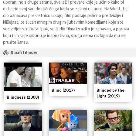
uporan, no s druge strane, sve laži i prevare koje je učinio kako bi
ostvario svoj san dostići će ga kada se zaljubi u Lauru. Nažalost, taj
dio označava prekretnicu u kojoj film postaje prilično predvidljiv i
klišejast, te sličan mnogim drugim ljubavnim komedijama koje ste
već vidjeli sto puta. Ipak, velik dio filma izrazito je zabavan, a poruka
koju film šalje uistinu je inspirativna, stoga nema razloga da mu ne
pružite šansu.
Slični filmovi
Blind (2017)
Blinded by the
Light (2019)
Blindness (2008)